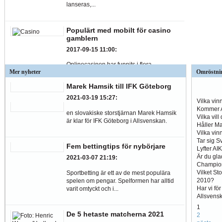
lanseras,...
Populärt med mobilt för casino
gamblern
2017-09-15 11:00
:
Onlinecasinon har funnits i flera
Mer nyheter
Omröstni
decennier nu och antalet på nätet stiger
stadigt mer nya...
Marek Hamsik till IFK Göteborg
2021-03-19 15:27
:
Vilka vin
Här är spelarbetygen från HIF -
Kommer A
en slovakiske storstjärnan Marek Hamsik
Dalkurd
Vilka vil
är klar för IFK Göteborg i Allsvenskan.
Håller Ma
2017-09-05 20:55
:
Vilka vin
Under tisdagen tog Helsingborg emot
Tar sig S
Fem bettingtips för nybörjare
Dalkurd i en minst sagt viktig match i
Lyfter AI
Superettans 22:e omgång...
Är du gla
2021-03-07 21:19
:
Champio
Vilket St
Sportbetting är ett av de mest populära
2010?
spelen om pengar. Spelformen har alltid
Har vi fö
varit omtyckt och i...
Allsvens
1
De 5 hetaste matcherna 2021
2