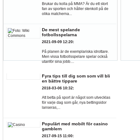
Brukar du kolla på MMA? Är du ett stort
fan av sporten och håller stenkoll på de
olika matcherna...
De mest spelande
fotbollsspelarna
2021-09-09 12:20
:
På planen är de exemplariska idrottare.
Men vissa fotbollsspelare spelar också
utanför sina jobb....
Fyra tips till dig som som vill bli
en bättre tippare
2018-03-06 10:32
:
Att betta på sport är något som utvecklas
för varje dag som går, nya bettingsidor
lanseras,...
Populärt med mobilt för casino
gamblern
2017-09-15 11:00
: