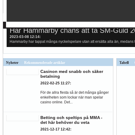
Allsvenskan
Superettan
Landslag
Silly Season
AFC
AIK
DIF
Elfsborg
IFK Gbg
HBK
Hammarby
Häcken
J Sö
Har Hammarby chans att ta SM-Guld 
Att finansiera ungdomsfotboll
2023-03-08 12:14
2022-06-08 21:49
:
:
Hammarby har tappat många nyckelspelare utan att ersätta alla än, medans t
Fotboll engagerar både spelare och supporters, men långt innan fotbollsspela
Nyheter
Rekommenderade artiklar
Tabell
Casinon med snabb och säker
betalning
2022-02-25 11:27
:
För de allra flesta så är det många gånger
enkelheten som lockar när man spelar
casino online. Det...
Betting och speltips på MMA -
det här behöver du veta
2021-12-17 12:42
: