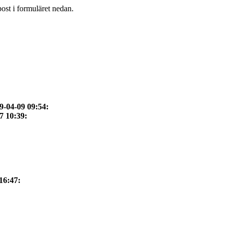
9-04-09 09:54
:
7 10:39
:
16:47
:
.
8
:
..