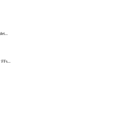
et...
 FFs...