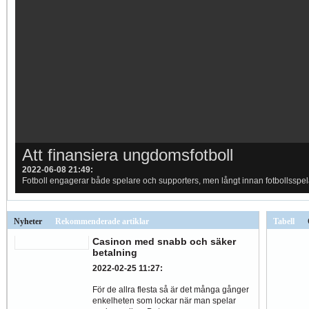
Att finansiera ungdomsfotboll
2022-06-08 21:49
:
Fotboll engagerar både spelare och supporters, men långt innan fotbollsspela
Nyheter
Rekommenderade artiklar
Tabell
Casinon med snabb och säker
betalning
2022-02-25 11:27
:
För de allra flesta så är det många gånger
enkelheten som lockar när man spelar