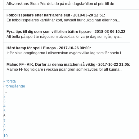
Allsvenskans Stora Pris delade på måndagskvällen ut pris till de...
Fotbollsspelare efter karriärens slut
-
2018-03-20 12:51
:
En fotbollsspelares karriär är kort, oavsett hur duktig han eller hon...
Fyra tips till dig som som vill bli en bättre tippare
-
2018-03-06 10:32
:
Att betta på sport är något som utvecklas för varje dag som går, nya...
Hård kamp för spel i Europa
-
2017-10-26 00:00
:
Inför sista omgångarna i allsvenskan avgörs vilka lag som får spela i...
Malmö FF - AIK, Därför är denna matchen så viktig
-
2017-10-22 21:05
:
Malmö FF tog tidigare i veckan poängren som krävdes för att kunna...
« första
‹ föregående
…
2
3
4
5
6
7
8
9
10