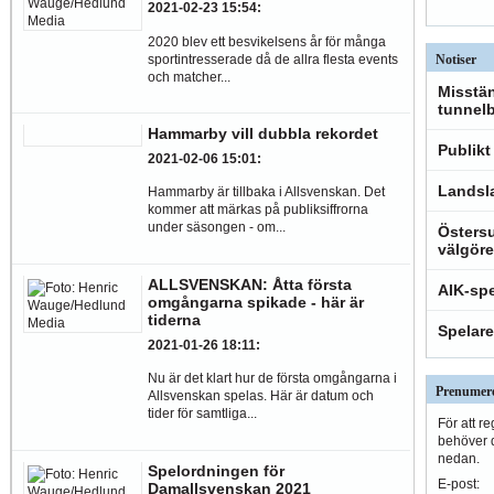
2021-02-23 15:54
:
2020 blev ett besvikelsens år för många
sportintresserade då de allra flesta events
Notiser
och matcher...
Misstän
tunnelb
Hammarby vill dubbla rekordet
Publikt
2021-02-06 15:01
:
Landsla
Hammarby är tillbaka i Allsvenskan. Det
kommer att märkas på publiksiffrorna
under säsongen - om...
Östersu
välgör
ALLSVENSKAN: Åtta första
AIK-spe
omgångarna spikade - här är
tiderna
Spelare
2021-01-26 18:11
:
Nu är det klart hur de första omgångarna i
Prenumere
Allsvenskan spelas. Här är datum och
tider för samtliga...
För att r
behöver d
nedan.
Spelordningen för
E-post:
Damallsvenskan 2021