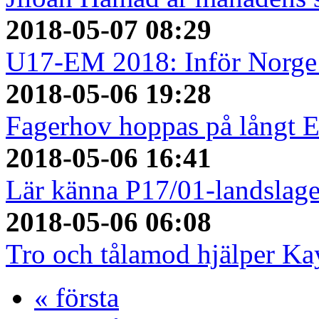
2018-05-07 08:29
U17-EM 2018: Inför Norge 
2018-05-06 19:28
Fagerhov hoppas på långt 
2018-05-06 16:41
Lär känna P17/01-landslage
2018-05-06 06:08
Tro och tålamod hjälper Ka
« första