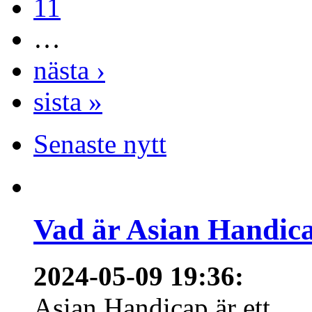
11
…
nästa ›
sista »
Senaste nytt
Vad är Asian Handica
2024-05-09 19:36
:
Asian Handicap är ett...