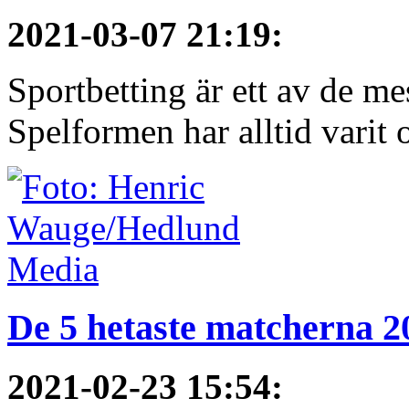
2021-03-07 21:19
:
Sportbetting är ett av de m
Spelformen har alltid varit 
De 5 hetaste matcherna 2
2021-02-23 15:54
: