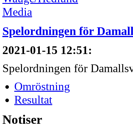
Spelordningen för Damal
2021-01-15 12:51
:
Spelordningen för Damallsve
Omröstning
Resultat
Notiser