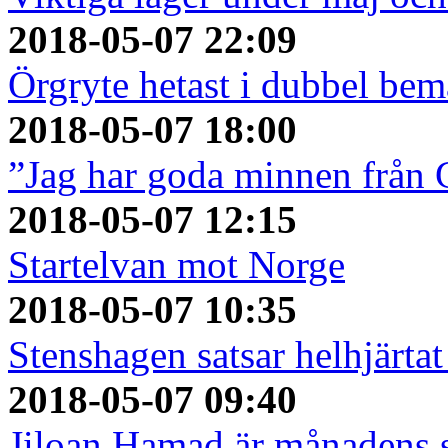
2018-05-07 22:09
Örgryte hetast i dubbel bem
2018-05-07 18:00
”Jag har goda minnen från 
2018-05-07 12:15
Startelvan mot Norge
2018-05-07 10:35
Stenshagen satsar helhjärtat
2018-05-07 09:40
Jiloan Hamad är månadens 