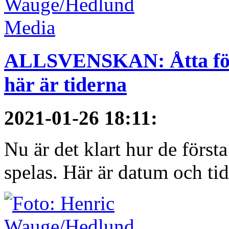
ALLSVENSKAN: Åtta förs
här är tiderna
2021-01-26 18:11
:
Nu är det klart hur de förs
spelas. Här är datum och tid