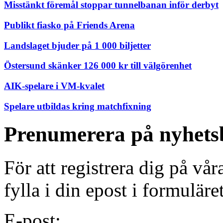
Misstänkt föremål stoppar tunnelbanan inför derbyt
Publikt fiasko på Friends Arena
Landslaget bjuder på 1 000 biljetter
Östersund skänker 126 000 kr till välgörenhet
AIK-spelare i VM-kvalet
Spelare utbildas kring matchfixning
Prenumerera på nyhets
För att registrera dig på vå
fylla i din epost i formuläre
E-post: