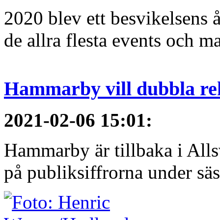
2020 blev ett besvikelsens 
de allra flesta events och ma
Hammarby vill dubbla re
2021-02-06 15:01
:
Hammarby är tillbaka i All
på publiksiffrorna under sä