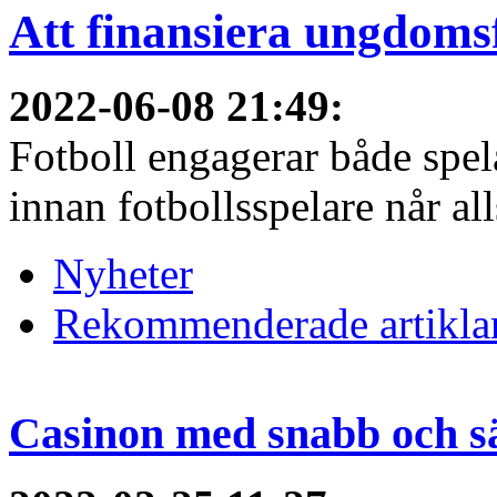
Att finansiera ungdoms
2022-06-08 21:49
:
Fotboll engagerar både spel
innan fotbollsspelare når all
Nyheter
Rekommenderade artikla
Casinon med snabb och sä