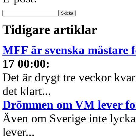
Tidigare artiklar
MFF är svenska mästare f
17 00:00
:
Det är drygt tre veckor kva
det klart...
Drömmen om VM lever fo
Även om Sverige inte lyckad
lever...