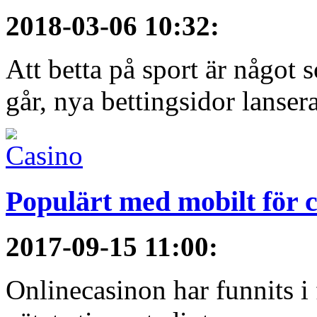
2018-03-06 10:32
:
Att betta på sport är något
går, nya bettingsidor lansera
Populärt med mobilt för 
2017-09-15 11:00
:
Onlinecasinon har funnits i 