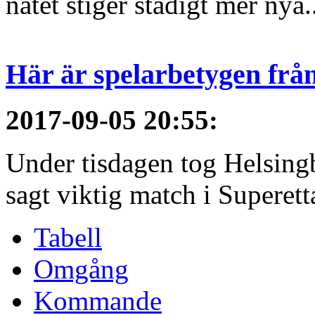
nätet stiger stadigt mer nya.
Här är spelarbetygen frå
2017-09-05 20:55
:
Under tisdagen tog Helsing
sagt viktig match i Superet
Tabell
Omgång
Kommande