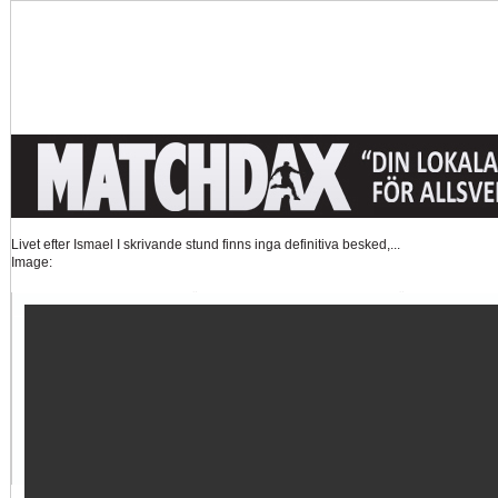
Livet efter Ismael
I skrivande stund finns inga definitiva besked,...
Image:
Tankar om KFFs framtid
Efter förlusten borta mot AFC Eskilstuna är det...
Image:
Nystart med Nanne
Så kom då det som väl alla väntat på och...
Image:
Hur länge orkar Swärdh?
Under en längre tid har kritiken mot Kalmar FFs...
Image:
Bäst i stan efter sex...
Inte för att det kanske har så stor betydelse i...
Image: