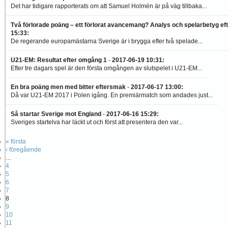
Det har tidigare rapporterats om att Samuel Holmén är på väg tillbaka...
Två förlorade poäng – ett förlorat avancemang? Analys och spelarbetyg ef
15:33
:
De regerande europamästarna Sverige är i brygga efter två spelade...
U21-EM: Resultat efter omgång 1
-
2017-06-19 10:31
:
Efter tre dagars spel är den första omgången av slutspelet i U21-EM...
En bra poäng men med bitter eftersmak
-
2017-06-17 13:00
:
Då var U21-EM 2017 i Polen igång. En premiärmatch som andades just...
Så startar Sverige mot England
-
2017-06-16 15:29
:
Sveriges startelva har läckt ut och först att presentera den var...
« första
‹ föregående
…
4
5
6
7
8
9
10
11