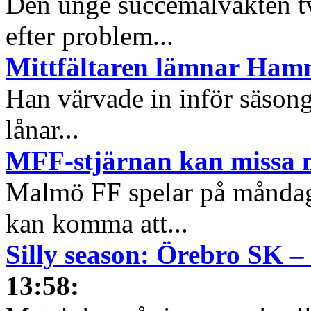
Den unge succémålvakten tv
efter problem...
Mittfältaren lämnar Ha
Han värvade in inför säsong
lånar...
MFF-stjärnan kan missa 
Malmö FF spelar på måndag
kan komma att...
Silly season: Örebro SK 
13:58
: