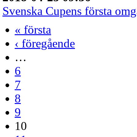
Svenska Cupens första om
« första
‹ föregående
…
6
7
8
9
10