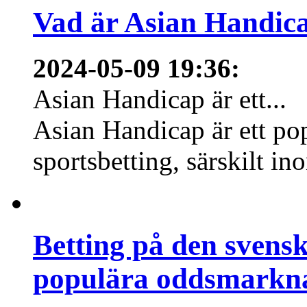
Vad är Asian Handica
2024-05-09 19:36
:
Asian Handicap är ett...
Asian Handicap är ett po
sportsbetting, särskilt in
Betting på den svens
populära oddsmarknad