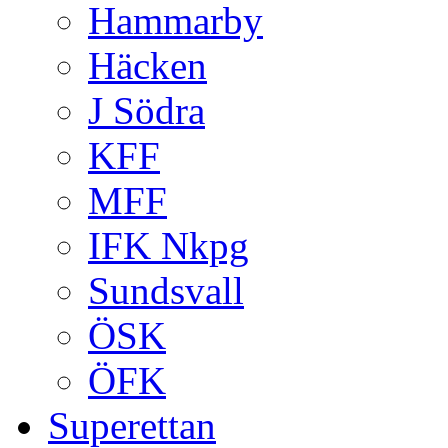
Hammarby
Häcken
J Södra
KFF
MFF
IFK Nkpg
Sundsvall
ÖSK
ÖFK
Superettan