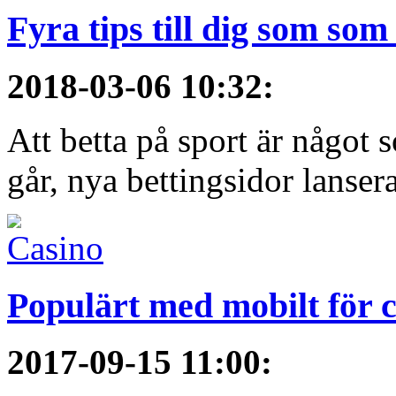
Fyra tips till dig som som 
2018-03-06 10:32
:
Att betta på sport är något
går, nya bettingsidor lansera
Populärt med mobilt för 
2017-09-15 11:00
: