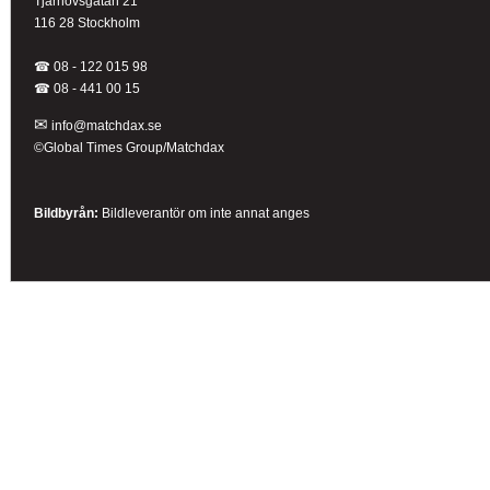
Tjärhovsgatan 21
116 28 Stockholm
☎ 08 - 122 015 98
☎
08 - 441 00 15
✉
info@matchdax.se
©Global Times Group/Matchdax
Bildbyrån:
B
ildleverantör om inte annat anges