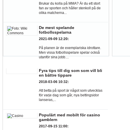
Brukar du kolla på MMA? Är du ett stort
fan av sporten och håller stenkoll på de
olika matcherna...
De mest spelande
fotbollsspelarna
2021-09-09 12:20
:
På planen är de exemplariska idrottare.
Men vissa fotbollsspelare spelar också
utanför sina jobb....
Fyra tips till dig som som vill bli
en bättre tippare
2018-03-06 10:32
:
Att betta på sport är något som utvecklas
för varje dag som går, nya bettingsidor
lanseras,...
Populärt med mobilt för casino
gamblern
2017-09-15 11:00
: