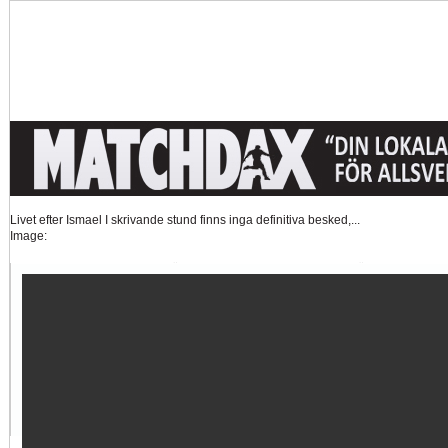
Tankar om KFFs framtid
Efter förlusten borta mot AFC Eskilstuna är det...
Image:
Nystart med Nanne
Så kom då det som väl alla väntat på och...
Image:
Hur länge orkar Swärdh?
Under en längre tid har kritiken mot Kalmar FFs...
Image:
Bäst i stan efter sex...
Inte för att det kanske har så stor betydelse i...
Image:
Allsvenskan
Superettan
Landslag
Silly Season
AFC
AIK
DIF
Elfsborg
IFK Gbg
HBK
Hammarby
Häcken
J Sö