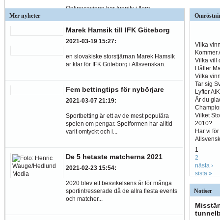
Onlinecasinon har funnits i flera
Mer nyheter
Omröstni
decennier nu och antalet på nätet stiger
stadigt mer nya...
Marek Hamsik till IFK Göteborg
2021-03-19 15:27
:
Vilka vin
Här är spelarbetygen från HIF -
Kommer A
en slovakiske storstjärnan Marek Hamsik
Dalkurd
Vilka vil
är klar för IFK Göteborg i Allsvenskan.
Håller Ma
2017-09-05 20:55
:
Vilka vin
Under tisdagen tog Helsingborg emot
Tar sig S
Fem bettingtips för nybörjare
Dalkurd i en minst sagt viktig match i
Lyfter AI
Superettans 22:e omgång...
Är du gla
2021-03-07 21:19
:
Champio
Vilket St
Sportbetting är ett av de mest populära
2010?
spelen om pengar. Spelformen har alltid
Har vi fö
varit omtyckt och i...
Allsvens
1
De 5 hetaste matcherna 2021
2
nästa ›
2021-02-23 15:54
:
sista »
2020 blev ett besvikelsens år för många
sportintresserade då de allra flesta events
Notiser
och matcher...
Misstän
tunnelb