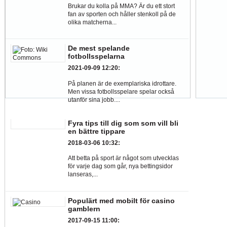
Brukar du kolla på MMA? Är du ett stort
fan av sporten och håller stenkoll på de
olika matcherna...
De mest spelande
fotbollsspelarna
2021-09-09 12:20
:
På planen är de exemplariska idrottare.
Men vissa fotbollsspelare spelar också
utanför sina jobb....
Fyra tips till dig som som vill bli
en bättre tippare
2018-03-06 10:32
:
Att betta på sport är något som utvecklas
för varje dag som går, nya bettingsidor
lanseras,...
Populärt med mobilt för casino
gamblern
2017-09-15 11:00
: