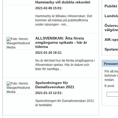
Hammarby vill dubbla rekordet
Publikt
2021-02-06 15:01
:
Landsla
Hammarby är tillbaka i Allsvenskan. Det
kommer att märkas på publiksiffrorna
under säsongen - om...
Östersu
välgör
ALLSVENSKAN: Åtta första
AIK-spe
omgångarna spikade - här är
tiderna
Spelare
2021-01-26 18:11
:
Nu är det klart hur de första omgångarna i
Prenumere
Allsvenskan spelas. Här är datum och
tider för samtliga...
För att r
behöver d
nedan.
Spelordningen för
E-post:
Damallsvenskan 2021
2021-01-15 12:51
:
Spelordningen för Damallsvenskan 2021
är fastställd.