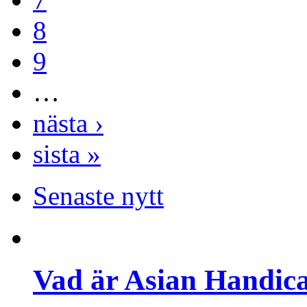
8
9
…
nästa ›
sista »
Senaste nytt
Vad är Asian Handica