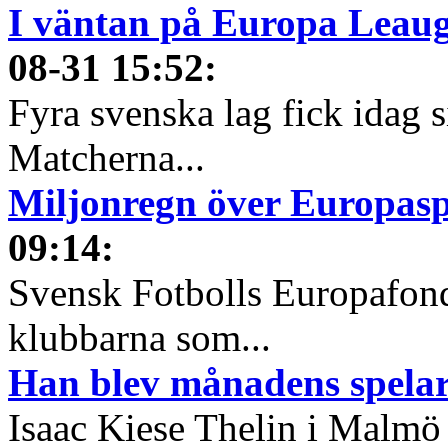
I väntan på Europa Leauge
08-31 15:52
:
Fyra svenska lag fick idag 
Matcherna...
Miljonregn över Europas
09:14
:
Svensk Fotbolls Europafond
klubbarna som...
Han blev månadens spelare
Isaac Kiese Thelin i Malmö 