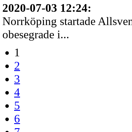
2020-07-03 12:24
:
Norrköping startade Allsven
obesegrade i...
1
2
3
4
5
6
7