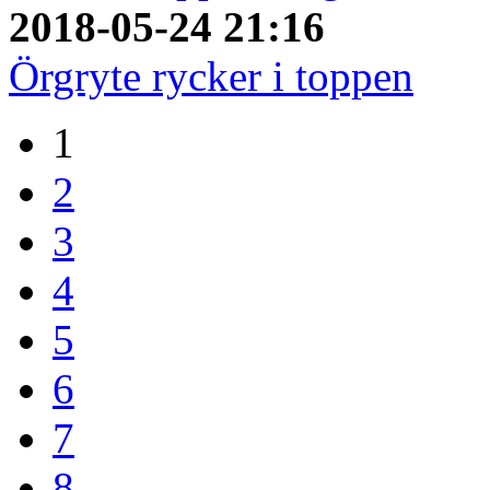
2018-05-24 21:16
Örgryte rycker i toppen
1
2
3
4
5
6
7
8