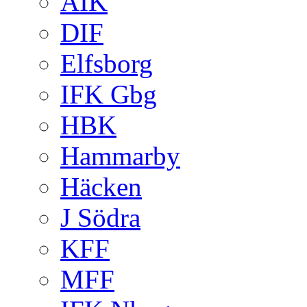
AIK
DIF
Elfsborg
IFK Gbg
HBK
Hammarby
Häcken
J Södra
KFF
MFF