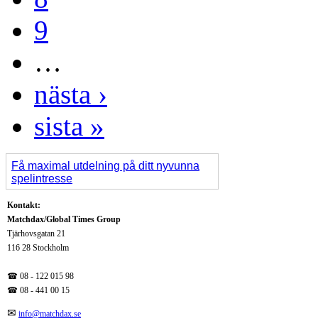
9
…
nästa ›
sista »
Få maximal utdelning på ditt nyvunna
spelintresse
Kontakt:
Matchdax/Global Times Group
Tjärhovsgatan 21
116 28 Stockholm
☎ 08 - 122 015 98
☎
08 - 441 00 15
✉
info@matchdax.se