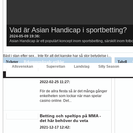
Hur länge orkar Swärdh?
Under en längre tid har kritiken mot Kalmar FFs...
Image:
Bäst i stan efter sex...
Inte för att det kanske har så stor betydelse i...
Vad är Asian Handicap i sportbetting?
Att finansiera ungdomsfotboll
Image:
Allsvenskan
Superettan
Landslag
Silly Season
2024-05-09 19:36
2022-06-08 21:49
:
:
Asian Handicap är ett populärt koncept inom sportsbetting, särskilt inom fotbo
Fotboll engagerar både spelare och supporters, men långt innan fotbollsspela
AFC
AIK
DIF
Elfsborg
IFK Gbg
HBK
Hammarby
Häcken
J Sö
Nyheter
Rekommenderade artiklar
Tabell
Casinon med snabb och säker
betalning
2022-02-25 11:27
:
För de allra flesta så är det många gånger
enkelheten som lockar när man spelar
casino online. Det...
Betting och speltips på MMA -
det här behöver du veta
2021-12-17 12:42
: