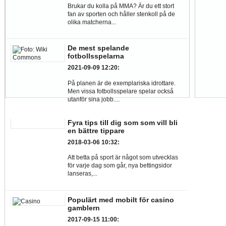
Brukar du kolla på MMA? Är du ett stort
fan av sporten och håller stenkoll på de
olika matcherna...
De mest spelande
fotbollsspelarna
2021-09-09 12:20
:
På planen är de exemplariska idrottare.
Men vissa fotbollsspelare spelar också
utanför sina jobb....
Fyra tips till dig som som vill bli
en bättre tippare
2018-03-06 10:32
:
Att betta på sport är något som utvecklas
för varje dag som går, nya bettingsidor
lanseras,...
Populärt med mobilt för casino
gamblern
2017-09-15 11:00
: