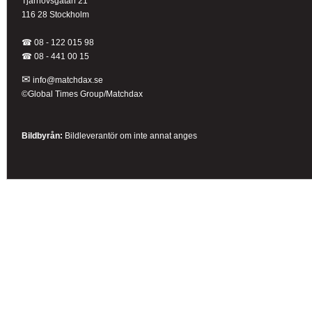
Tjärhovsgatan 21
116 28 Stockholm
☎ 08 - 122 015 98
☎
08 - 441 00 15
✉
info@matchdax.se
©Global Times Group/Matchdax
Bildbyrån:
B
ildleverantör om inte annat anges