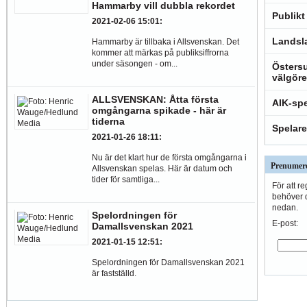
Hammarby vill dubbla rekordet
Publikt
2021-02-06 15:01
:
Landsla
Hammarby är tillbaka i Allsvenskan. Det
kommer att märkas på publiksiffrorna
under säsongen - om...
Östersu
välgör
ALLSVENSKAN: Åtta första
AIK-spe
omgångarna spikade - här är
tiderna
Spelare
2021-01-26 18:11
:
Nu är det klart hur de första omgångarna i
Prenumere
Allsvenskan spelas. Här är datum och
tider för samtliga...
För att r
behöver d
nedan.
Spelordningen för
E-post:
Damallsvenskan 2021
2021-01-15 12:51
:
Spelordningen för Damallsvenskan 2021
är fastställd.