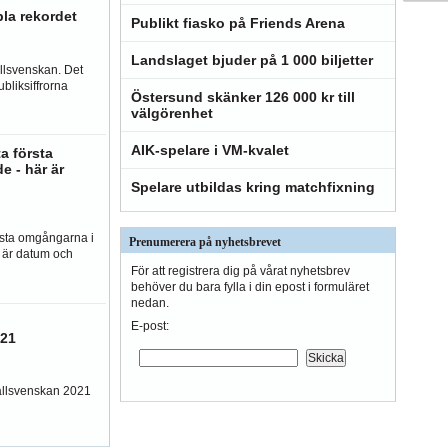
la rekordet
Publikt fiasko på Friends Arena
Landslaget bjuder på 1 000 biljetter
Allsvenskan. Det
bliksiffrorna
Östersund skänker 126 000 kr till
välgörenhet
AIK-spelare i VM-kvalet
 första
 - här är
Spelare utbildas kring matchfixning
örsta omgångarna i
Prenumerera på nyhetsbrevet
 är datum och
För att registrera dig på vårat nyhetsbrev
behöver du bara fylla i din epost i formuläret
nedan.
E-post:
021
allsvenskan 2021