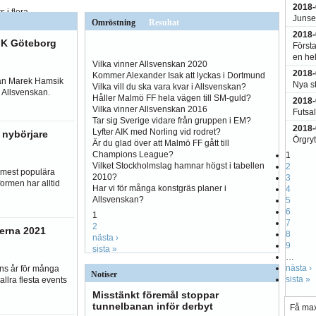
2018-
 i flera
Junsel
Omröstning
Resultat
 på nätet stiger
2018-
IFK Göteborg
Första
en hel
Vilka vinner Allsvenskan 2020
n från HIF -
2018-
Kommer Alexander Isak att lyckas i Dortmund
nan Marek Hamsik
Nya s
Vilka vill du ska vara kvar i Allsvenskan?
i Allsvenskan.
Håller Malmö FF hela vägen till SM-guld?
2018-
Vilka vinner Allsvenskan 2016
Futsal
singborg emot
Tar sig Sverige vidare från gruppen i EM?
2018-
iktig match i
Lyfter AIK med Norling vid rodret?
 nybörjare
Örgryt
g...
Är du glad över att Malmö FF gått till
Champions League?
1
Vilket Stockholmslag hamnar högst i tabellen
2
e mest populära
2010?
3
ormen har alltid
Har vi för många konstgräs planer i
4
Allsvenskan?
5
6
1
7
2
erna 2021
8
nästa ›
9
sista »
…
nästa ›
ens år för många
Notiser
sista »
llra flesta events
Misstänkt föremål stoppar
tunnelbanan inför derbyt
Få max