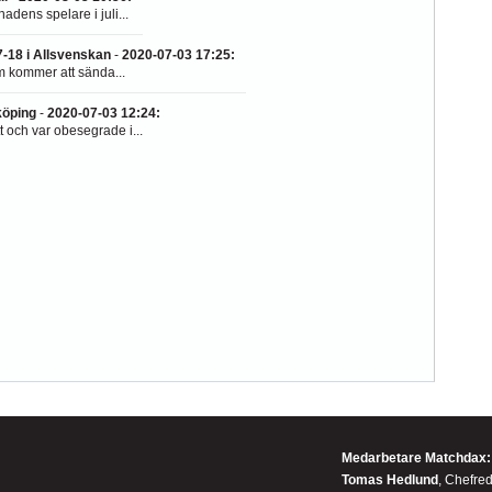
adens spelare i juli...
-18 i Allsvenskan
-
2020-07-03 17:25
:
m kommer att sända...
öping
-
2020-07-03 12:24
:
 och var obesegrade i...
Medarbetare Matchdax:
Tomas Hedlund
, Chefre