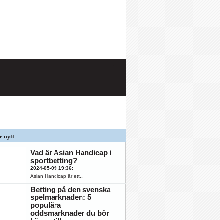
e nytt
Vad är Asian Handicap i
sportbetting?
2024-05-09 19:36
:
Asian Handicap är ett...
Betting på den svenska
spelmarknaden: 5
populära
oddsmarknader du bör