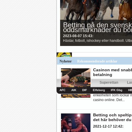
Hur länge orkar Swärdh?
Under en längre tid h
Image:
Betting på den svens
oddsmarknader du bör 
Att finansiera ungdoms
2023-08-07 15:43
2022-06-08 21:49
:
:
Hästar, fotboll, ishockey eller handboll. Ut
Fotboll engagerar både spelare och supporte
Bäst i stan efter sex...
Inte för att det kanske har 
Image:
Allsvenskan
Superettan
La
AFC
AIK
DIF
Elfsborg
IFK Gbg
H
Nyheter
Rekommenderade artiklar
Casinon med snabb
betalning
2022-02-25 11:27
:
För de allra flesta så ä
enkelheten som lockar 
casino online. Det...
Betting och spelti
det här behöver du
2021-12-17 12:42
: