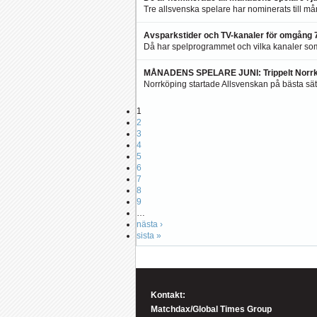
Tre allsvenska spelare har nominerats till mån
Avsparkstider och TV-kanaler för omgång 7
Då har spelprogrammet och vilka kanaler so
MÅNADENS SPELARE JUNI: Trippelt Norrk
Norrköping startade Allsvenskan på bästa sätt
1
2
3
4
5
6
7
8
9
…
nästa ›
sista »
Kontakt:
Matchdax/Global Times Group