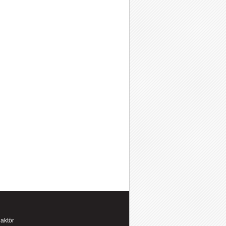
daktör