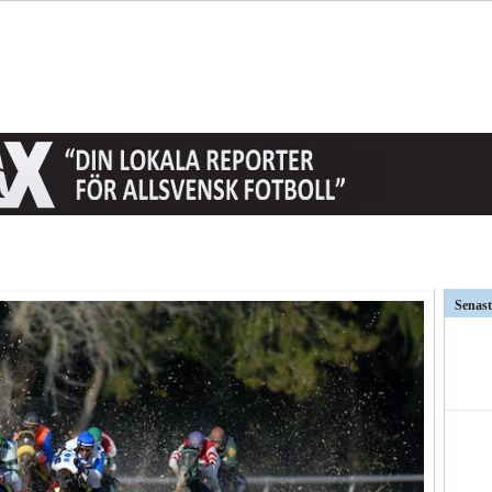
t AFC Eskilstuna är det...
Senast
väntat på och...