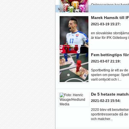
Onlinecasinon har funnits
Mer nyheter
decennier nu och antalet
stadigt mer nya...
Marek Hamsik till 
2021-03-19 15:27
:
Här är spelarbetyge
en slovakiske storstjär
Dalkurd
är klar för IFK Göteborg 
2017-09-05 20:55
:
Under tisdagen tog Hel
Dalkurd i en minst sagt v
Fem bettingtips för
Superettans 22:e omgån
2021-03-07 21:19
:
Sportbetting är ett av d
spelen om pengar. Spelf
varit omtyckt och i...
De 5 hetaste match
2021-02-23 15:54
:
2020 blev ett besvikels
sportintresserade då de a
och matcher...