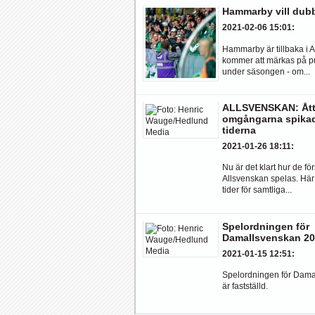
Hammarby vill dubb
2021-02-06 15:01
:
Hammarby är tillbaka i 
kommer att märkas på pu
under säsongen - om...
ALLSVENSKAN: Åtta
omgångarna spikade
tiderna
2021-01-26 18:11
:
Nu är det klart hur de f
Allsvenskan spelas. Här
tider för samtliga...
Spelordningen för
Damallsvenskan 2
2021-01-15 12:51
:
Spelordningen för Dam
är fastställd.