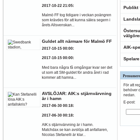
2017-10-22 21:05
:
Publikt
Malmö FF tog tidigare i veckan poängren
Landsla
som krävdes för att kunna säkra segern i
årets Allsvenskan...
Östersu
välgöre
Guldet allt närmare för Malmö FF
AIK-spe
2017-10-15 00:00
:
2017-10-15 00:00
:
Spelare
Med bara några få omgångar kvar ser det
ut som att SM-guldet för andra året i rad
Prenumere
kommer att hamna...
För att re
behöver du
AVSLÖJAR: AIK:s stjärnvärvning
nedan.
är i hamn
E-post:
2017-06-30 00:18
:
2017-06-30 00:18
:
AIK:s stjärnvärvning är i hamn.
Matchdax.se kan avslöja att anfallaren,
Nicolas Stefanelli är klar...