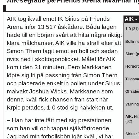
AIK segrade på Friends Arena ikväll när 
Allsvenskan
Superettan
Landslag
Silly Season
kom på besök till Friends Arena.
AFC
AIK
DIF
Elfsborg
IFK Gbg
HBK
Hammarby
Häcken
J Sö
AIK tog ikväll emot IK Sirius på Friends
AIK - 
Arena inför 13 517 åskådare. Båda lagen
1-0 (31
hade till en början svårt att hitta några riktigt
Bollinn
klara målchanser. AIK ville ha straff efter att
Simon Thern tagit emot en boll och sedan
Skott (
rivits ned i skottögonblicket. Målet för AIK
kom i den 31 minuten, Eero Markkanen
Hörnor:
löpte sig fri på passning från Simon Thern
Tilldöm
och placerade enkelt in bollen under Sirius
målvakt Joshua Wicks. Markkanen som
Offside
denna kväll fick chansen från start när
Varning
Krpic petades. 1-0 stod sig halvleken ut.
AIK
:
Ni
– Han har inte fått med sig prestationen
(92)
som han vill och tappat självförtroende.
Sirius:
Jag bad min fotbollsbön igår kväll, vi har