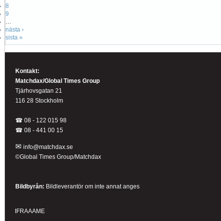
8
9
…
nästa ›
sista »
Kontakt:
Matchdax/Global Times Group
Tjärhovsgatan 21
116 28 Stockholm
☎ 08 - 122 015 98
☎
08 - 441 00 15
✉
info@matchdax.se
©Global Times Group/Matchdax
Bildbyrån:
B
ildleverantör om inte annat anges
IFRAAAME