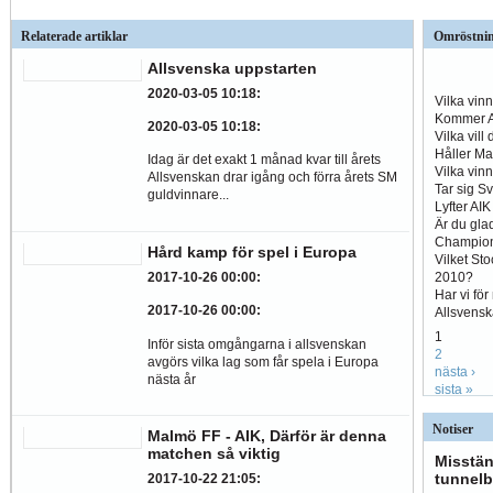
Relaterade artiklar
Omröstni
Allsvenska uppstarten
2020-03-05 10:18
:
Vilka vin
Kommer Al
2020-03-05 10:18
:
Vilka vill
Håller Ma
Idag är det exakt 1 månad kvar till årets
Vilka vin
Allsvenskan drar igång och förra årets SM
Tar sig S
guldvinnare...
Lyfter AI
Är du glad
Champio
Hård kamp för spel i Europa
Vilket St
2010?
2017-10-26 00:00
:
Har vi fö
2017-10-26 00:00
:
Allsvens
1
Inför sista omgångarna i allsvenskan
2
avgörs vilka lag som får spela i Europa
nästa ›
nästa år
sista »
Notiser
Malmö FF - AIK, Därför är denna
matchen så viktig
Misstän
tunnelb
2017-10-22 21:05
: