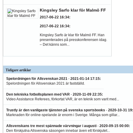
Kingsley Sarfo klar för Malmö FF
2017-06-22 16:34
:
2017-06-22 16:34
:
Kingsley Sarfo är klar för Malmö FF. Han
presenterades på presskonferensen idag.
– Det känns som...
Tidigare artiklar
Spelordningen för Allsvenskan 2021
-
2021-01-14 17:15
:
Spelordningen för Allsvenskan 2021 är fastställd.
Den tekniska fotbollsplanen med VAR
-
2020-11-09 22:35
:
Video Assistance Referees, förkortat VAR, är en teknik som varit med...
Trustly är den vanligaste tjänsten på svenska sportsbooks
-
2020-10-31 19
Marknaden för online-spelande är enorm i Sverige. Många som gillar...
Allsvenskans tre mest spännade värvningar i augusti
-
2020-09-15 00:00
:
Den förskjutna Allsvenska säsongen innebar även ett förskjutet...