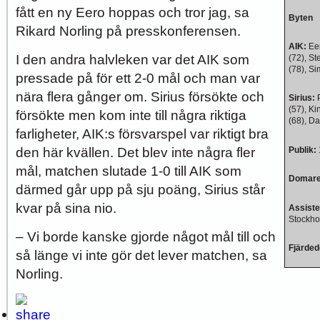
fått en ny Eero hoppas och tror jag, sa
Byten
Rikard Norling på presskonferensen.
AIK
:
Eer
I den andra halvleken var det AIK som
(72), St
(78), Si
pressade på för ett 2-0 mål och man var
nära flera gånger om. Sirius försökte och
Sirius:
(57), Ki
försökte men kom inte till några riktiga
(68), Da
farligheter, AIK:s försvarspel var riktigt bra
den här kvällen. Det blev inte några fler
Publik:
mål, matchen slutade 1-0 till AIK som
Domare
därmed går upp på sju poäng, Sirius står
kvar på sina nio.
Assist
Stockho
– Vi borde kanske gjorde något mål till och
Fjärde
så länge vi inte gör det lever matchen, sa
Norling.