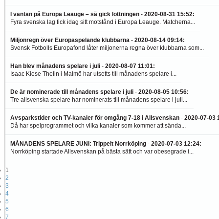
I väntan på Europa Leauge – så gick lottningen
-
2020-08-31 15:52
:
Fyra svenska lag fick idag sitt motstånd i Europa Leauge. Matcherna...
Miljonregn över Europaspelande klubbarna
-
2020-08-14 09:14
:
Svensk Fotbolls Europafond låter miljonerna regna över klubbarna som...
Han blev månadens spelare i juli
-
2020-08-07 11:01
:
Isaac Kiese Thelin i Malmö har utsetts till månadens spelare i...
De är nominerade till månadens spelare i juli
-
2020-08-05 10:56
:
Tre allsvenska spelare har nominerats till månadens spelare i juli...
Avsparkstider och TV-kanaler för omgång 7-18 i Allsvenskan
-
2020-07-03 
Då har spelprogrammet och vilka kanaler som kommer att sända...
MÅNADENS SPELARE JUNI: Trippelt Norrköping
-
2020-07-03 12:24
:
Norrköping startade Allsvenskan på bästa sätt och var obesegrade i...
1
2
3
4
5
6
7