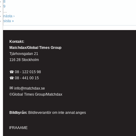
8
9
…
nästa ›
sista »
Kontakt:
Matchdax/Global Times Group
Tjärhovsgatan 21
116 28 Stockholm
☎ 08 - 122 015 98
☎
08 - 441 00 15
✉
info@matchdax.se
©Global Times Group/Matchdax
Bildbyrån:
B
ildleverantör om inte annat anges
IFRAAAME