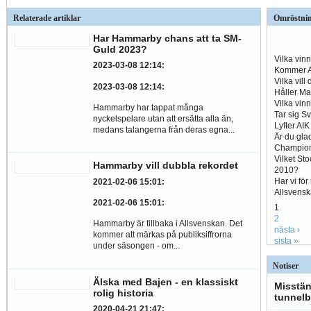
Relaterade artiklar
Omröstni
Har Hammarby chans att ta SM-
Guld 2023?
Vilka vin
2023-03-08 12:14
:
Kommer Al
Vilka vill
2023-03-08 12:14
:
Håller Ma
Vilka vin
Hammarby har tappat många
Tar sig S
nyckelspelare utan att ersätta alla än,
Lyfter AI
medans talangerna från deras egna...
Är du glad
Champio
Vilket St
Hammarby vill dubbla rekordet
2010?
Har vi fö
2021-02-06 15:01
:
Allsvens
2021-02-06 15:01
:
1
2
Hammarby är tillbaka i Allsvenskan. Det
nästa ›
kommer att märkas på publiksiffrorna
sista »
under säsongen - om...
Notiser
Älska med Bajen - en klassiskt
Misstän
rolig historia
tunnelb
2020-04-21 21:47
: