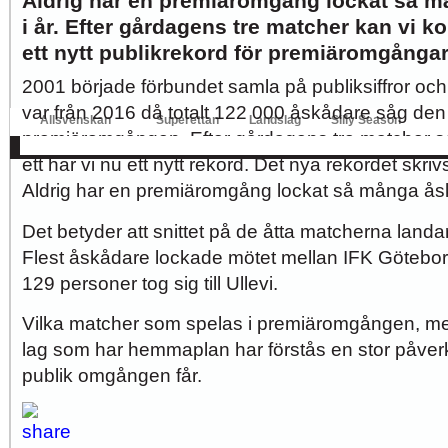
Aldrig har en premiäromgång lockat så 
i år. Efter gårdagens tre matcher kan vi ko
Hur länge orkar Swärdh?
Under en längre tid har kritiken mot Kalmar FFs...
ett nytt publikrekord för premiäromgångar
Image:
2001 började förbundet samla på publiksiffror oc
Bäst i stan efter sex...
Inte för att det kanske har så stor betydelse i...
Image:
var från 2016 då totalt 122 000 åskådare såg den
Allsvenskan
Superettan
Landslag
Silly Season
premiäromgången. Efter gårdagens tre matcher 
AFC
AIK
DIF
Elfsborg
IFK Gbg
HBK
Hammarby
Häcken
J Sö
ett har vi nu ett nytt rekord. Det nya rekordet skri
Aldrig har en premiäromgång lockat så många åsk
Det betyder att snittet på de åtta matcherna land
Flest åskådare lockade mötet mellan IFK Götebo
129 personer tog sig till Ullevi.
Vilka matcher som spelas i premiäromgången, mella
lag som har hemmaplan har förstås en stor påve
publik omgången får.