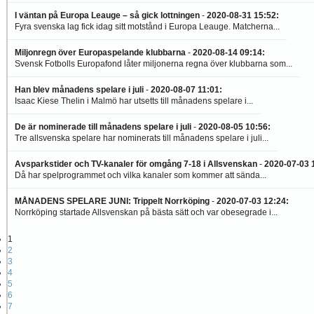
I väntan på Europa Leauge – så gick lottningen
-
2020-08-31 15:52
:
Fyra svenska lag fick idag sitt motstånd i Europa Leauge. Matcherna...
Miljonregn över Europaspelande klubbarna
-
2020-08-14 09:14
:
Svensk Fotbolls Europafond låter miljonerna regna över klubbarna som...
Han blev månadens spelare i juli
-
2020-08-07 11:01
:
Isaac Kiese Thelin i Malmö har utsetts till månadens spelare i...
De är nominerade till månadens spelare i juli
-
2020-08-05 10:56
:
Tre allsvenska spelare har nominerats till månadens spelare i juli...
Avsparkstider och TV-kanaler för omgång 7-18 i Allsvenskan
-
2020-07-03 
Då har spelprogrammet och vilka kanaler som kommer att sända...
MÅNADENS SPELARE JUNI: Trippelt Norrköping
-
2020-07-03 12:24
:
Norrköping startade Allsvenskan på bästa sätt och var obesegrade i...
1
2
3
4
5
6
7