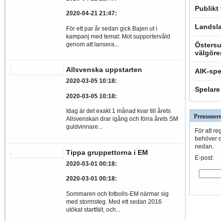
Publikt
2020-04-21 21:47
:
Landsla
För ett par år sedan gick Bajen ut i
kampanj med temat: Mot supportervåld
genom att lansera...
Östersu
välgöre
Allsvenska uppstarten
AIK-spe
2020-03-05 10:18
:
Spelare
2020-03-05 10:18
:
Idag är det exakt 1 månad kvar till årets
Prenumere
Allsvenskan drar igång och förra årets SM
guldvinnare...
För att re
behöver du
nedan.
Tippa gruppettorna i EM
E-post:
2020-03-01 00:18
:
2020-03-01 00:18
:
Sommaren och fotbolls-EM närmar sig
med stormsteg. Med ett sedan 2016
utökat startfält, och...