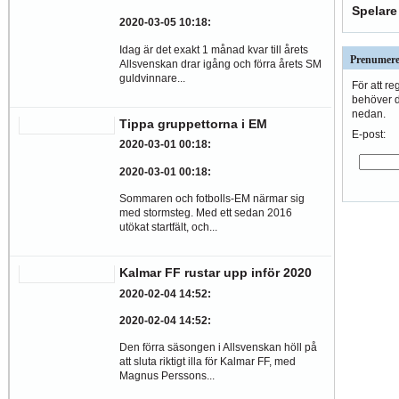
Spelare
2020-03-05 10:18
:
Idag är det exakt 1 månad kvar till årets
Prenumere
Allsvenskan drar igång och förra årets SM
guldvinnare...
För att re
behöver du
nedan.
Tippa gruppettorna i EM
E-post:
2020-03-01 00:18
:
2020-03-01 00:18
:
Sommaren och fotbolls-EM närmar sig
med stormsteg. Med ett sedan 2016
utökat startfält, och...
Kalmar FF rustar upp inför 2020
2020-02-04 14:52
:
2020-02-04 14:52
:
Den förra säsongen i Allsvenskan höll på
att sluta riktigt illa för Kalmar FF, med
Magnus Perssons...