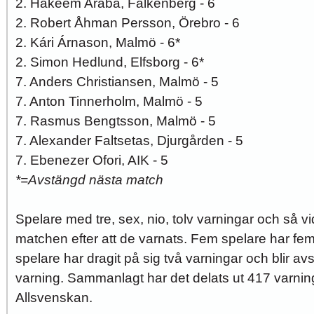
2. Hakeem Araba, Falkenberg - 6
2. Robert Åhman Persson, Örebro - 6
2. Kári Árnason, Malmö - 6*
2. Simon Hedlund, Elfsborg - 6*
7. Anders Christiansen, Malmö - 5
7. Anton Tinnerholm, Malmö - 5
7. Rasmus Bengtsson, Malmö - 5
7. Alexander Faltsetas, Djurgården - 5
7. Ebenezer Ofori, AIK - 5
*=Avstängd nästa match
Spelare med tre, sex, nio, tolv varningar och så v
matchen efter att de varnats. Fem spelare har fe
spelare har dragit på sig två varningar och blir a
varning. Sammanlagt har det delats ut 417 varning
Allsvenskan.