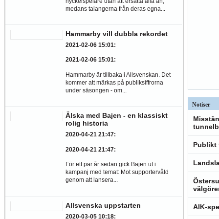
nyckelspelare utan att ersätta alla än,
medans talangerna från deras egna...
Hammarby vill dubbla rekordet
2021-02-06 15:01
:
2021-02-06 15:01
:
Hammarby är tillbaka i Allsvenskan. Det
kommer att märkas på publiksiffrorna
under säsongen - om...
Notiser
Älska med Bajen - en klassiskt
Misstän
rolig historia
tunnelb
2020-04-21 21:47
:
Publikt
2020-04-21 21:47
:
Landsla
För ett par år sedan gick Bajen ut i
kampanj med temat: Mot supportervåld
genom att lansera...
Östersu
välgöre
Allsvenska uppstarten
AIK-spe
2020-03-05 10:18
: