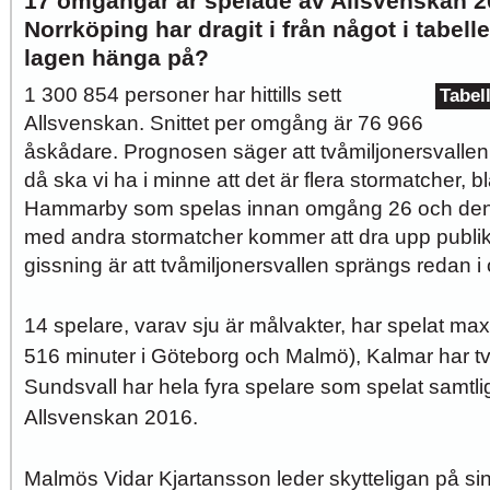
17 omgångar är spelade av Allsvenskan 
Norrköping har dragit i från något i tabel
lagen hänga på?
1 300 854 personer har hittills sett
Tabel
Allsvenskan. Snittet per omgång är 76 966
åskådare. Prognosen säger att tvåmiljonersvalle
då ska vi ha i minne att det är flera stormatcher, 
Hammarby som spelas innan omgång 26 och den
med andra stormatcher kommer att dra upp publik
gissning är att tvåmiljonersvallen sprängs redan 
14 spelare, varav sju är målvakter, har spelat max
516 minuter i Göteborg och Malmö), Kalmar har t
Sundsvall har hela fyra spelare som spelat samtliga 
Allsvenskan 2016.
Malmös Vidar Kjartansson leder skytteligan på sin