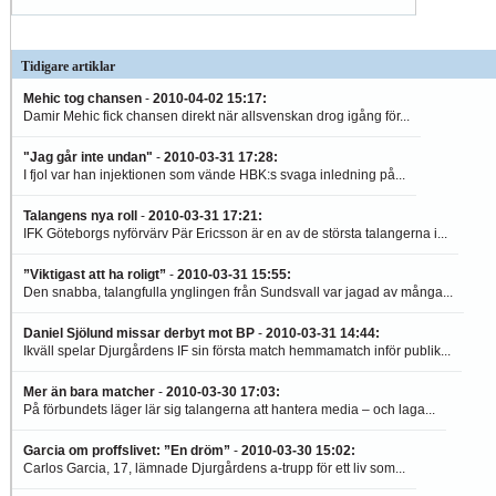
Tidigare artiklar
Mehic tog chansen
-
2010-04-02 15:17
:
Damir Mehic fick chansen direkt när allsvenskan drog igång för...
"Jag går inte undan"
-
2010-03-31 17:28
:
I fjol var han injektionen som vände HBK:s svaga inledning på...
Talangens nya roll
-
2010-03-31 17:21
:
IFK Göteborgs nyförvärv Pär Ericsson är en av de största talangerna i...
”Viktigast att ha roligt”
-
2010-03-31 15:55
:
Den snabba, talangfulla ynglingen från Sundsvall var jagad av många...
Daniel Sjölund missar derbyt mot BP
-
2010-03-31 14:44
:
Ikväll spelar Djurgårdens IF sin första match hemmamatch inför publik...
Mer än bara matcher
-
2010-03-30 17:03
:
På förbundets läger lär sig talangerna att hantera media – och laga...
Garcia om proffslivet: ”En dröm”
-
2010-03-30 15:02
:
Carlos Garcia, 17, lämnade Djurgårdens a-trupp för ett liv som...