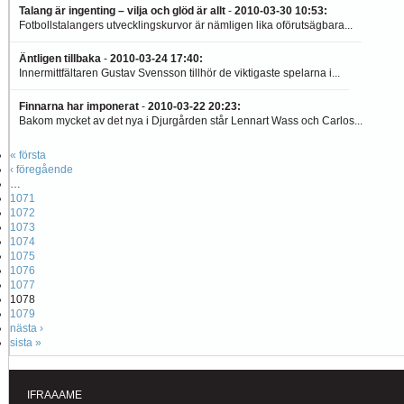
Talang är ingenting – vilja och glöd är allt
-
2010-03-30 10:53
:
Fotbollstalangers utvecklingskurvor är nämligen lika oförutsägbara...
Äntligen tillbaka
-
2010-03-24 17:40
:
Innermittfältaren Gustav Svensson tillhör de viktigaste spelarna i...
Finnarna har imponerat
-
2010-03-22 20:23
:
Bakom mycket av det nya i Djurgården står Lennart Wass och Carlos...
« första
‹ föregående
…
1071
1072
1073
1074
1075
1076
1077
1078
1079
nästa ›
sista »
IFRAAAME