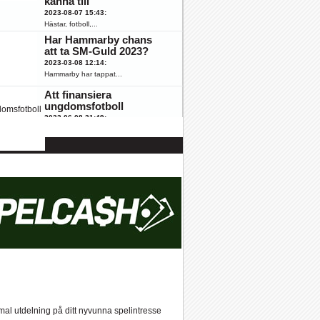
känna till
2023-08-07 15:43
:
Hästar, fotboll,...
Har Hammarby chans
att ta SM-Guld 2023?
2023-03-08 12:14
:
Hammarby har tappat...
Att finansiera
ungdomsfotboll
2022-06-08 21:49
:
Fotboll engagerar...
ssant
K
ÖFK
al utdelning på ditt nyvunna spelintresse