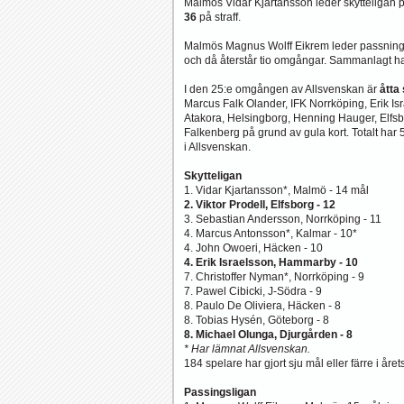
Malmös Vidar Kjartansson leder skytteligan 
36
på straff.
Malmös Magnus Wolff Eikrem leder passnin
och då återstår tio omgångar. Sammanlagt ha
I den 25:e omgången av Allsvenskan är
åtta
Marcus Falk Olander, IFK Norrköping, Erik I
Atakora, Helsingborg, Henning Hauger, Elfs
Falkenberg på grund av gula kort. Totalt har 
i Allsvenskan.
Skytteligan
1. Vidar Kjartansson*, Malmö - 14 mål
2. Viktor Prodell, Elfsborg - 12
3. Sebastian Andersson, Norrköping - 11
4. Marcus Antonsson*, Kalmar - 10*
4. John Owoeri, Häcken - 10
4. Erik Israelsson, Hammarby - 10
7. Christoffer Nyman*, Norrköping - 9
7. Pawel Cibicki, J-Södra - 9
8. Paulo De Oliviera, Häcken - 8
8. Tobias Hysén, Göteborg - 8
8. Michael Olunga, Djurgården - 8
* Har lämnat Allsvenskan.
184 spelare har gjort sju mål eller färre i året
Passingsligan