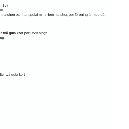
 (15)
än
matchen och har spelat minst fem matcher, per förening är med på
er två gula kort per utvisning*
ing
ter två gula kort