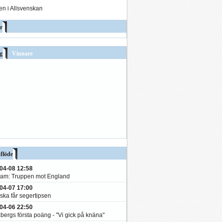
den i Allsvenskan
r
g
Vinnare
flöde
04-08 12:58
am: Truppen mot England
04-07 17:00
ska får segertipsen
04-06 22:50
bergs första poäng - "Vi gick på knäna"