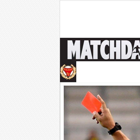
Tankar om KFFs framtid
Efter förlusten borta mo
Image:
Nystart med Nanne
Så kom då det som väl alla 
Image: