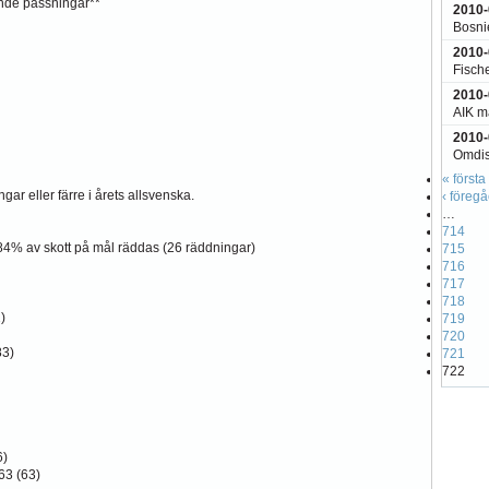
nde passningar**
2010-
Bosni
2010-
Fisch
2010-
AIK må
2010-
Omdis
« första
ar eller färre i årets allsvenska.
‹ föreg
…
714
 84% av skott på mål räddas (26 räddningar)
715
716
717
718
)
719
720
83)
721
722
6)
63 (63)