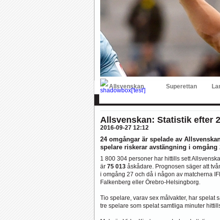
Hur länge orkar Swärdh?
Under en längre tid h
Image:
Bäst i stan efter sex...
Inte för att det kanske har 
Image:
Allsvenskan
Superettan
La
AFC
AIK
DIF
Elfsborg
IFK Gbg
H
Allsvenskan: Statistik efter
2016-09-27 12:12
24 omgångar är spelade av Allsvenskan 
spelare riskerar avstängning i omgång 
1 800 304 personer har hittills sett Allsvens
är
75 013
åskådare. Prognosen säger att två
i omgång 27 och då i någon av matcherna IF
Falkenberg eller Örebro-Helsingborg.
Tio spelare, varav sex målvakter, har spelat s
tre spelare som spelat samtliga minuter hittil