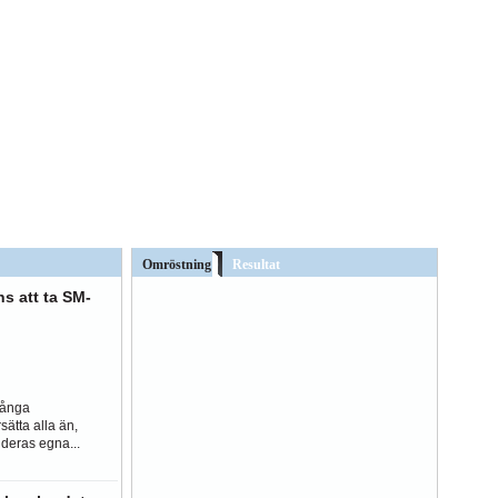
Omröstning
Resultat
s att ta SM-
många
sätta alla än,
deras egna...