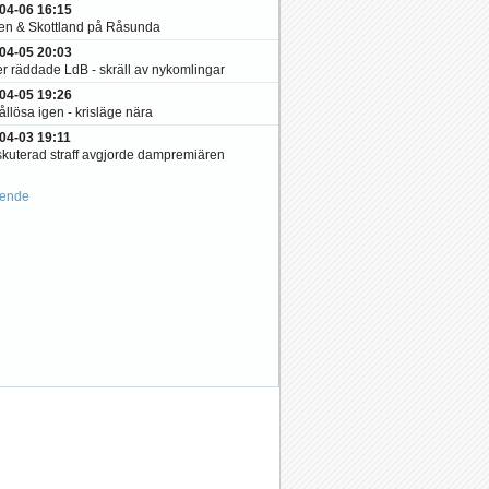
04-06 16:15
en & Skottland på Råsunda
04-05 20:03
er räddade LdB - skräll av nykomlingar
04-05 19:26
llösa igen - krisläge nära
04-03 19:11
kuterad straff avgjorde dampremiären
ående