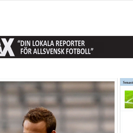
t AFC Eskilstuna är det...
Senast
väntat på och...