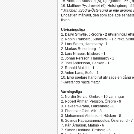
15. Andreas Isaksson (5), Djurgården - 56 (9)
16. Matthew Pyzdrowski (6), Helsingborg - 52
* Matchen JSödra-Östersund är inte avgjord 
Endast en målvakt, den som spelade senaste 
listan.
Utvisningsliga
1. Daryl Smylie, J-Södra - 2 utvisningar eft
2. Robin Tranberg, Sundsvall - 1 direktutvisn
2. Lars Sætra, Hammarby - 1
2. Markus Rosenberg - 1
2. Lars Nilsson, Elfsborg - 1
2. Johan Persson, Hammarby - 1
2. Joel Andersson, Häcken - 1
2. Ronald Mukiibi - 1
2. Anton Lans, Gefle - 1
10. Elva spelare har blivit utvisade en gång ef
*=Avstängd nästa match
Varningsliga
1. Nordin Gerzic, Örebro - 10 varningar
2. Robert Åhman Persson, Örebro - 9
3. Hakeem Araba, Falkenberg - 8
3. Ebenezer Ofori, AIK - 8
3. Mohammed Abubakari, Häcken - 8
6. Sotirios Papagiannopoulos, Östersund - 7
7. Kári Árnason, Malmö - 6
7. Simon Hedlund, Elfsborg - 6