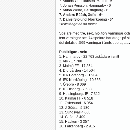
7. Anders Christiansen. Malmö - 6
7. Johan Persson, Hammarby - 6
7. Anton Wede, Helsingborg - 6
7. Anders Bååth, Gefle - 6*
7. Daniel Sjölund, Norrköping - 6*
*=Avstängd nästa match
Spelare med
tre, sex, nio, tolv
varningar och 
fem varningar och 74 spelare har dragit på s
det delats ut 569 varningar i årets upplaga a
Publikligan - snitt
1. Hammarby - 22 763 åskådare i snitt
2. AIK - 17 788
3. Malmö FF - 17 354
4. Djurgården - 14 504
5. IFK Göteborg - 11 904
6. IFK Norrköping - 10 633
7. Örebro - 8 069
8. IF Elfsborg - 7 633
9. Helsingborgs IF - 7 312
10. Kalmar FF - 6 518
11. Östersund - 6 054
12. J-Södra - 5 180
13. Sundsvall 4 668
14. Gefle - 3 409
15. Häcken - 3 357
16. Falkenberg - 2 915