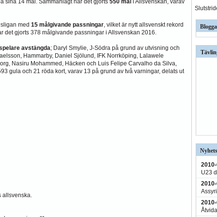
på sina 14 mål. Sammanlagt har det gjorts
550 mål
i Allsvenskan, varav
Slutstri
gsligan med
15 målgivande passningar
, vilket är nytt allsvenskt rekord
Blogga
r det gjorts 378 målgivande passningar i Allsvenskan 2016.
 spelare avstängda
; Daryl Smylie, J-Södra på grund av utvisning och
Tävlin
sraelsson, Hammarby, Daniel Sjölund, IFK Norrköping, Lalawele
borg, Nasiru Mohammed, Häcken och Luis Felipe Carvalho da Silva,
593 gula och 21 röda kort, varav 13 på grund av två varningar, delats ut
Nyhets
2010-
U23 d
2010-
Assyri
s allsvenska.
2010-
Åtvida