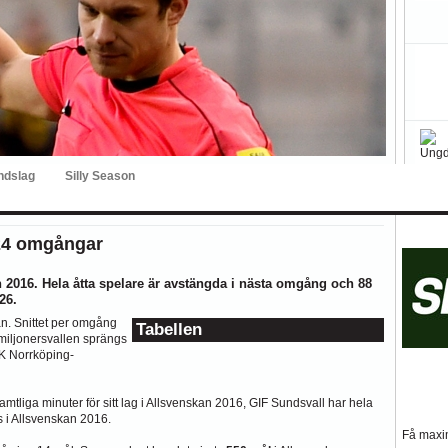
ar kritiken mot Kalmar FFs...
så stor betydelse i...
ndslag
Silly Season
Intre
BK
Hammarby
Häcken
J Södra
KFF
MFF
IFK Nkpg
Sundsvall
ÖS
 24 omgångar
2016. Hela åtta spelare är avstängda i nästa omgång och 88
26.
kan. Snittet per omgång
Tabellen
miljonersvallen sprängs
K Norrköping-
amtliga minuter för sitt lag i Allsvenskan 2016, GIF Sundsvall har hela
ls i Allsvenskan 2016.
Få maxim