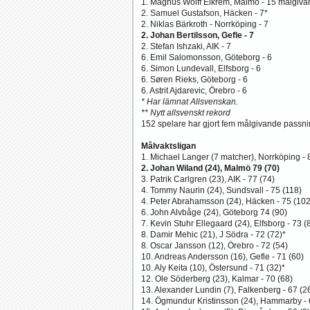
1. Magnus Wolff Eikrem, Malmö - 15 målgiva
2. Samuel Gustafson, Häcken - 7*
2. Niklas Bärkroth - Norrköping - 7
2. Johan Bertilsson, Gefle - 7
2. Stefan Ishzaki, AIK - 7
6. Emil Salomonsson, Göteborg - 6
6. Simon Lundevall, Elfsborg - 6
6. Søren Rieks, Göteborg - 6
6. Astrit Ajdarevic, Örebro - 6
* Har lämnat Allsvenskan.
** Nytt allsvenskt rekord
152 spelare har gjort fem målgivande passning
Målvaktsligan
1. Michael Langer (7 matcher), Norrköping -
2. Johan Wiland (24), Malmö 79 (70)
3. Patrik Carlgren (23), AIK - 77 (74)
4. Tommy Naurin (24), Sundsvall - 75 (118)
4. Peter Abrahamsson (24), Häcken - 75 (102
6. John Alvbåge (24), Göteborg 74 (90)
7. Kevin Stuhr Ellegaard (24), Elfsborg - 73 (
8. Damir Mehic (21), J Södra - 72 (72)*
8. Oscar Jansson (12), Örebro - 72 (54)
10. Andreas Andersson (16), Gefle - 71 (60)
10. Aly Keita (10), Östersund - 71 (32)*
12. Ole Söderberg (23), Kalmar - 70 (68)
13. Alexander Lundin (7), Falkenberg - 67 (2
14. Ögmundur Kristinsson (24), Hammarby - 