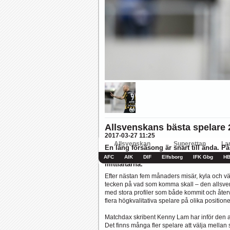
Hur länge orkar Swärdh?
Under en längre tid h
Image:
Bäst i stan efter sex...
Inte för att det kanske har 
Image:
Allsvenskan
Superettan
La
AFC
AIK
DIF
Elfsborg
IFK Gbg
H
Allsvenskans bästa spelare 2
2017-03-27 11:25
En lång försäsong är snart till ända. P
premiären listar Matchdax skribent Ken
mittfältarna.
Efter nästan fem månaders misär, kyla och vär
tecken på vad som komma skall – den allsven
med stora profiler som både kommit och återv
flera högkvalitativa spelare på olika positione
Matchdax skribent Kenny Lam har inför den all
Det finns många fler spelare att välja mellan s