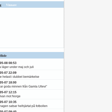
g
Vinnare
flöde
05-08 08:53
a läger under maj och juli
05-07 22:09
te hetast i dubbel bemärkelse
05-07 18:00
har goda minnen från Gamla Ullevi”
05-07 12:15
elvan mot Norge
05-07 10:35
agen satsar helhjärtat på fotbollen
05-07 09:40