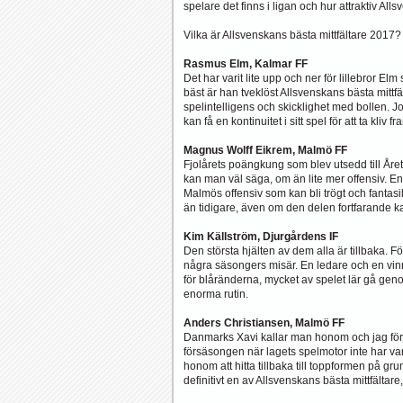
spelare det finns i ligan och hur attraktiv Al
Vilka är Allsvenskans bästa mittfältare 2017
Rasmus Elm, Kalmar FF
Det har varit lite upp och ner för lillebror E
bäst är han tveklöst Allsvenskans bästa mittf
spelintelligens och skicklighet med bollen. J
kan få en kontinuitet i sitt spel för att ta kliv
Magnus Wolff Eikrem, Malmö FF
Fjolårets poängkung som blev utsedd till Året
kan man väl säga, om än lite mer offensiv. En 
Malmös offensiv som kan bli trögt och fantasilö
än tidigare, även om den delen fortfarande kan
Kim Källström, Djurgårdens IF
Den största hjälten av dem alla är tillbaka. F
några säsongers misär. En ledare och en vinnar
för blåränderna, mycket av spelet lär gå geno
enorma rutin.
Anders Christiansen, Malmö FF
Danmarks Xavi kallar man honom och jag först
försäsongen när lagets spelmotor inte har var
honom att hitta tillbaka till toppformen på 
definitivt en av Allsvenskans bästa mittfältare, 