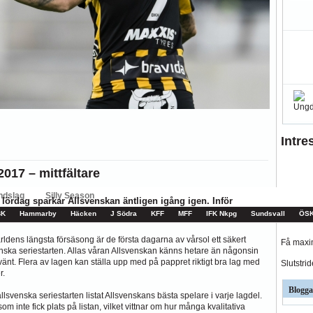
ar kritiken mot Kalmar FFs...
så stor betydelse i...
ndslag
Silly Season
Intre
BK
Hammarby
Häcken
J Södra
KFF
MFF
IFK Nkpg
Sundsvall
ÖS
017 – mittfältare
å lördag sparkar Allsvenskan äntligen igång igen. Inför
ny Lam Allsvenskans bästa spelare 2017. De här är de bästa
ldens längsta försäsong är de första dagarna av vårsol ett säkert
Få maxim
ska seriestarten. Allas våran Allsvenskan känns hetare än någonsin
änt. Flera av lagen kan ställa upp med på pappret riktigt bra lag med
Slutstri
r.
Blogga
svenska seriestarten listat Allsvenskans bästa spelare i varje lagdel.
om inte fick plats på listan, vilket vittnar om hur många kvalitativa