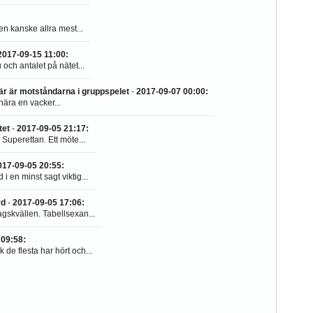
en kanske allra mest...
2017-09-15 11:00
:
 och antalet på nätet...
är är motståndarna i gruppspelet
-
2017-09-07 00:00
:
ära en vacker...
tet
-
2017-09-05 21:17
:
Superettan. Ett möte...
017-09-05 20:55
:
 en minst sagt viktig...
rd
-
2017-09-05 17:06
:
gskvällen. Tabellsexan...
 09:58
:
 de flesta har hört och...