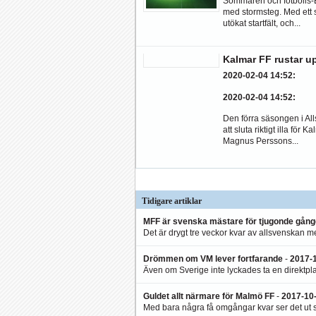
Sommaren och fotbolls-
med stormsteg. Med ett
utökat startfält, och...
Kalmar FF rustar u
2020-02-04 14:52
:
2020-02-04 14:52
:
Den förra säsongen i Al
att sluta riktigt illa för 
Magnus Perssons...
Tidigare artiklar
MFF är svenska mästare för tjugonde gån
Det är drygt tre veckor kvar av allsvenskan me
Drömmen om VM lever fortfarande
-
2017-
Även om Sverige inte lyckades ta en direktplats
Guldet allt närmare för Malmö FF
-
2017-10
Med bara några få omgångar kvar ser det ut so