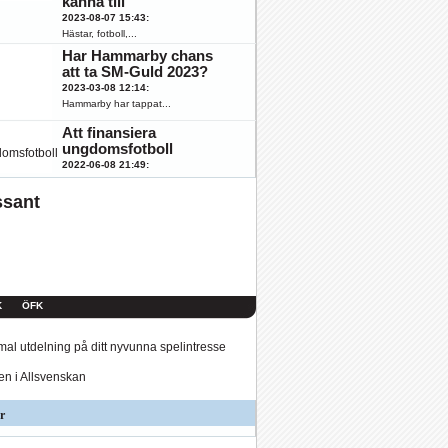
känna till
2023-08-07 15:43
:
Hästar, fotboll,...
Har Hammarby chans
att ta SM-Guld 2023?
2023-03-08 12:14
:
Hammarby har tappat...
Att finansiera
ungdomsfotboll
2022-06-08 21:49
:
Fotboll engagerar...
ssant
K
ÖFK
al utdelning på ditt nyvunna spelintresse
den i Allsvenskan
r