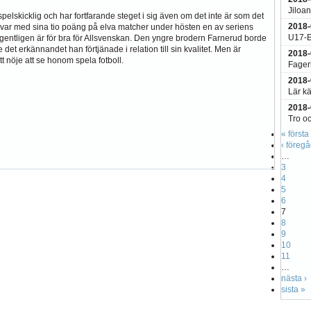
Jiloa
, spelskicklig och har fortfarande steget i sig även om det inte är som det
2018-
var med sina tio poäng på elva matcher under hösten en av seriens
U17-E
 egentligen är för bra för Allsvenskan. Den yngre brodern Farnerud borde
 det erkännandet han förtjänade i relation till sin kvalitet. Men är
2018-
tt nöje att se honom spela fotboll.
Fager
2018-
Lär k
2018-
Tro o
« första
‹ föreg
…
3
4
5
6
7
8
9
10
11
…
nästa ›
sista »