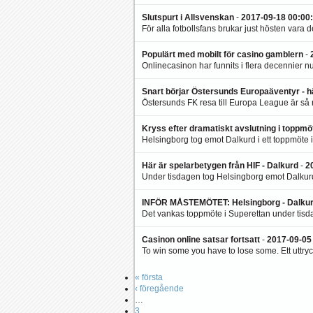
Slutspurt i Allsvenskan
-
2017-09-18 00:00
:
För alla fotbollsfans brukar just hösten vara d
Populärt med mobilt för casino gamblern
-
Onlinecasinon har funnits i flera decennier nu
Snart börjar Östersunds Europaäventyr - h
Östersunds FK resa till Europa League är så n
Kryss efter dramatiskt avslutning i toppmö
Helsingborg tog emot Dalkurd i ett toppmöte i 
Här är spelarbetygen från HIF - Dalkurd
-
2
Under tisdagen tog Helsingborg emot Dalkurd i
INFÖR MÅSTEMÖTET: Helsingborg - Dalku
Det vankas toppmöte i Superettan under tisda
Casinon online satsar fortsatt
-
2017-09-05
To win some you have to lose some. Ett uttryck
« första
‹ föregående
…
3