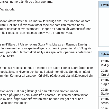
lsvenskan numera är för de bästa spelarna.
Tävlin
? Varsågoda.
lm sedan återkomsten till Kalmar av förklarliga skäl. Men när han är som
ältare. Det finns få svenska fotbollsspelare som kan matcha hans
obbar dessutom över stora ytor. Hoppas att han nu får vara frisk så han
 framåt, tillbaka till den Rasmus Elm vi vet att han kan vara.
s mittfältare på Allsvenskans Stora Pris. Lite av en Rasmus Elm-light
finlirare med en stor spelintelligens och en fin passningsfot. Viktig för
st i perioder. Har förbättrat sitt fysiska spel och löper mer i defensiven
Nyhets
 bli bättre.
2018-
Viktig
ör med sig respekt, pondus och hopp om bättre tider till Djurgården efter
2018-
skalle som kliver in och tar tag i taktpinnen direkt. Spindeln i nätet
Örgry
m Kim. Kommer att vara oerhört viktig på det centrala mittfältet med sin
2018-
”Jag 
2018-
år varför. Det har gått tungt på den offensiva fronten under
Start
it med på grund av sin skada från i höstas. Det kommer att ta tid för
grund av den långa skadefrånvaron men när han väl gör det är han
2018-
vilket han visade ifjol.
Stensh
2018-