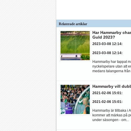
Relaterade artiklar
Har Hammarby chan
Guld 2023?
2023-03-08 12:14
:
2023-03-08 12:14
:
Hammarby har tappat 
nyckelspelare utan att er
medans talangerna från 
Hammarby vill dubb
2021-02-06 15:01
:
2021-02-06 15:01
:
Hammarby är tillbaka i 
kommer att märkas på pu
under säsongen - om...