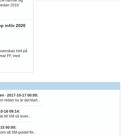
EM närmar sig
 sedan 2016
pp inför 2020
lsvenskan höll på
Kalmar FF, med
gen
-
2017-10-17 00:00
:
n redan nu är det klart...
10-16 09:14
:
 till VM så lever...
-15 00:00
:
m att SM-guldet för...