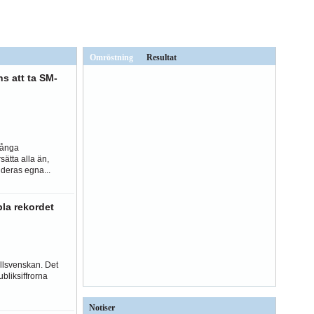
Omröstning
Resultat
s att ta SM-
många
sätta alla än,
deras egna...
la rekordet
Allsvenskan. Det
bliksiffrorna
Notiser