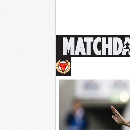
Tankar om KFFs framtid
Efter förlusten borta mo
Image:
Nystart med Nanne
Så kom då det som väl alla 
Image: