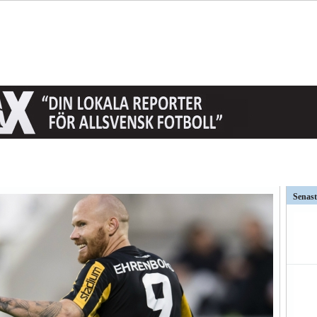
t AFC Eskilstuna är det...
Senast
väntat på och...