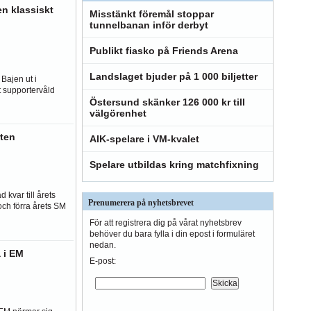
en klassiskt
Misstänkt föremål stoppar
tunnelbanan inför derbyt
Publikt fiasko på Friends Arena
Landslaget bjuder på 1 000 biljetter
 Bajen ut i
 supportervåld
Östersund skänker 126 000 kr till
välgörenhet
ten
AIK-spelare i VM-kvalet
Spelare utbildas kring matchfixning
 kvar till årets
Prenumerera på nyhetsbrevet
och förra årets SM
För att registrera dig på vårat nyhetsbrev
behöver du bara fylla i din epost i formuläret
nedan.
 i EM
E-post: