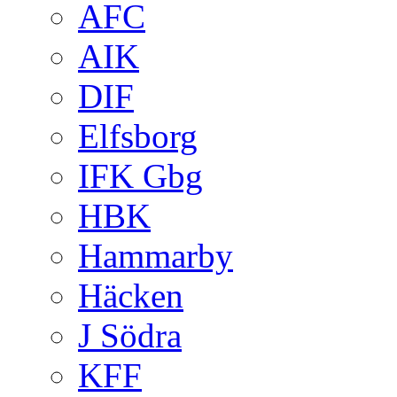
AFC
AIK
DIF
Elfsborg
IFK Gbg
HBK
Hammarby
Häcken
J Södra
KFF