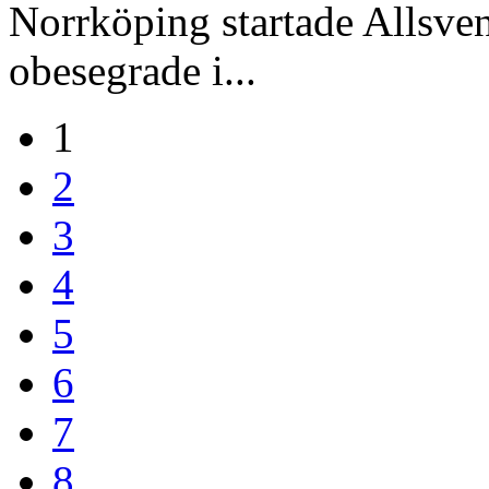
Norrköping startade Allsven
obesegrade i...
1
2
3
4
5
6
7
8