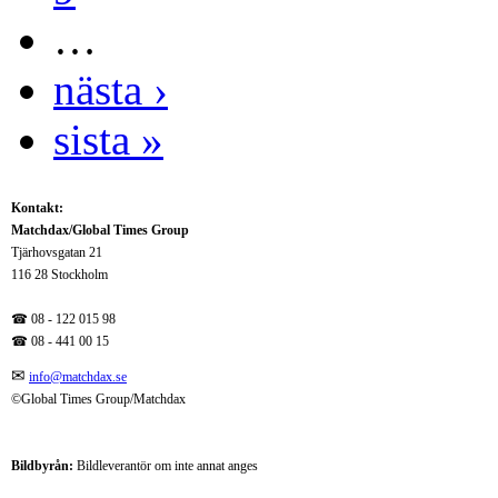
…
nästa ›
sista »
Kontakt:
Matchdax/Global Times Group
Tjärhovsgatan 21
116 28 Stockholm
☎ 08 - 122 015 98
☎
08 - 441 00 15
✉
info@matchdax.se
©Global Times Group/Matchdax
Bildbyrån:
B
ildleverantör om inte annat anges