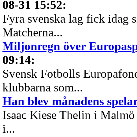
08-31 15:52
:
Fyra svenska lag fick idag 
Matcherna...
Miljonregn över Europas
09:14
:
Svensk Fotbolls Europafond
klubbarna som...
Han blev månadens spelare
Isaac Kiese Thelin i Malmö 
i...