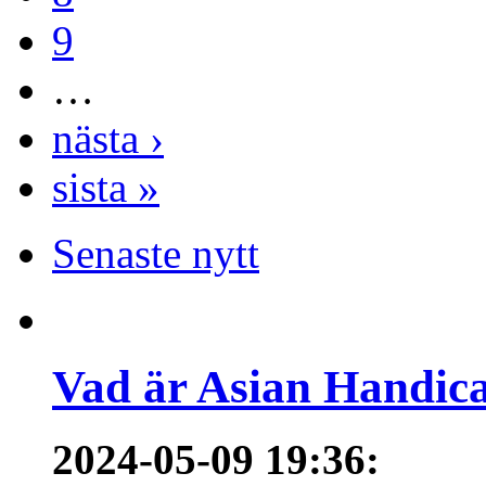
9
…
nästa ›
sista »
Senaste nytt
Vad är Asian Handica
2024-05-09 19:36
: