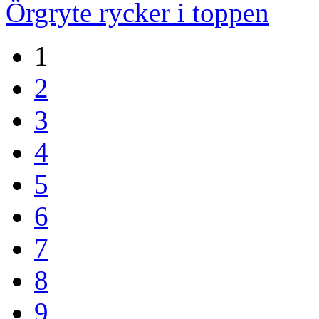
Örgryte rycker i toppen
1
2
3
4
5
6
7
8
9