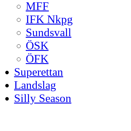
MFF
IFK Nkpg
Sundsvall
ÖSK
ÖFK
Superettan
Landslag
Silly Season