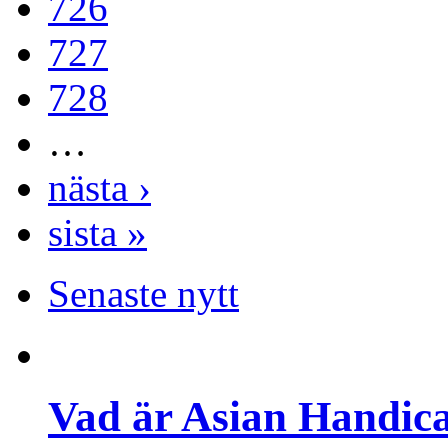
726
727
728
…
nästa ›
sista »
Senaste nytt
Vad är Asian Handica