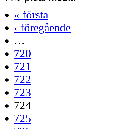
« första
‹ föregående
…
720
721
722
723
724
725