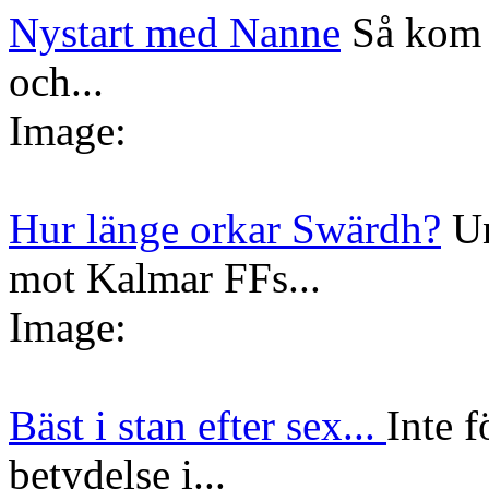
Nystart med Nanne
Så kom 
och...
Image:
Hur länge orkar Swärdh?
Un
mot Kalmar FFs...
Image:
Bäst i stan efter sex...
Inte f
betydelse i...