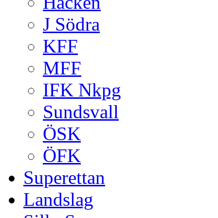
Häcken
J Södra
KFF
MFF
IFK Nkpg
Sundsvall
ÖSK
ÖFK
Superettan
Landslag