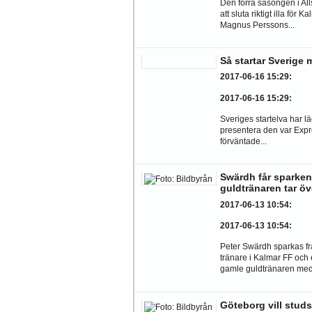
Den förra säsongen i Al
att sluta riktigt illa för 
Magnus Perssons...
Så startar Sverige
2017-06-16 15:29
:
2017-06-16 15:29
:
Sveriges startelva har läc
presentera den var Expr
förväntade...
Swärdh får sparken
guldtränaren tar öv
2017-06-13 10:54
:
2017-06-13 10:54
:
Peter Swärdh sparkas f
tränare i Kalmar FF och 
gamle guldtränaren med.
Göteborg vill studs