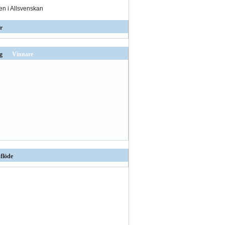
den i Allsvenskan
r
g
Vinnare
flöde