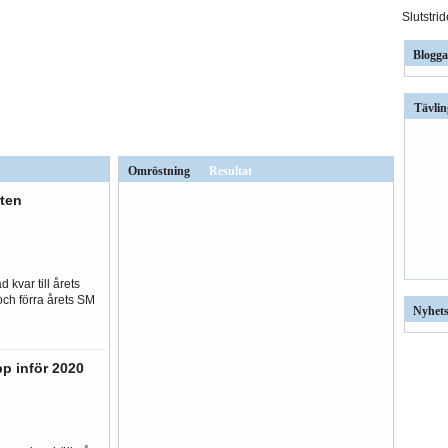
Slutstri
Blogga
Tävlin
Omröstning
Resultat
ten
 kvar till årets
och förra årets SM
Nyhets
pp inför 2020