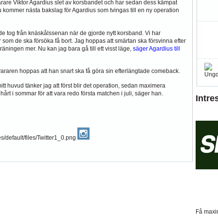
svarare Viktor Agardius slet av korsbandet och har sedan dess kämpat
. Nu kommer nästa bakslag för Agardius som tvingas till en ny operation
de tog från knäskålssenan när de gjorde nytt korsband. Vi har
är som de ska försöka få bort. Jag hoppas att smärtan ska försvinna efter
äningen mer. Nu kan jag bara gå till ett visst läge,
säger Agardius till
vararen hoppas att han snart ska få göra sin efterlängtade comeback.
mitt huvud tänker jag att först blir det operation, sedan maximera
hårt i sommar för att vara redo första matchen i juli, säger han.
Intre
Få maxim