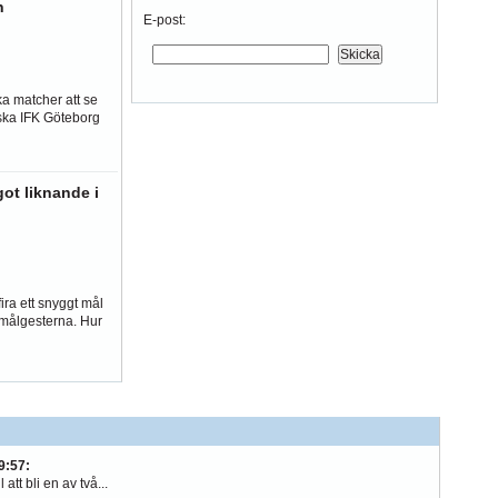
n
E-post:
ka matcher att se
ska IFK Göteborg
got liknande i
fira ett snyggt mål
 målgesterna. Hur
9:57
:
att bli en av två...