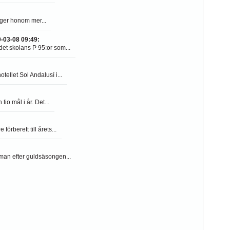
 ger honom mer...
-03-08 09:49
:
det skolans P 95:or som...
ellet Sol Andalusí i...
tio mål i år. Det...
örberett till årets...
Oman efter guldsäsongen...