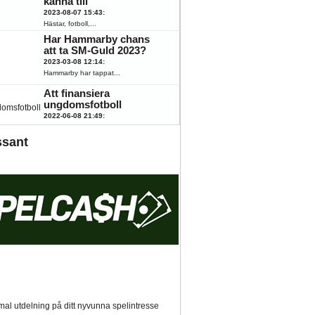
känna till
2023-08-07 15:43
:
Hästar, fotboll,...
Har Hammarby chans
att ta SM-Guld 2023?
2023-03-08 12:14
:
Hammarby har tappat...
Att finansiera
ungdomsfotboll
2022-06-08 21:49
:
Fotboll engagerar...
ssant
al utdelning på ditt nyvunna spelintresse