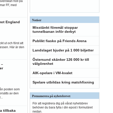
lsvenskan höll på
Kalmar FF, med
Notiser
 mot England
Misstänkt föremål stoppar
tunnelbanan inför derbyt
Publikt fiasko på Friends Arena
kt ut och först att
essen. Här är den
Landslaget bjuder på 1 000 biljetter
Östersund skänker 126 000 kr till
välgörenhet
 –
er
AIK-spelare i VM-kvalet
Spelare utbildas kring matchfixning
rån posten som
ersätts av den
Prenumerera på nyhetsbrevet
..
För att registrera dig på vårat nyhetsbrev
behöver du bara fylla i din epost i formuläret
a tillbaka
nedan.