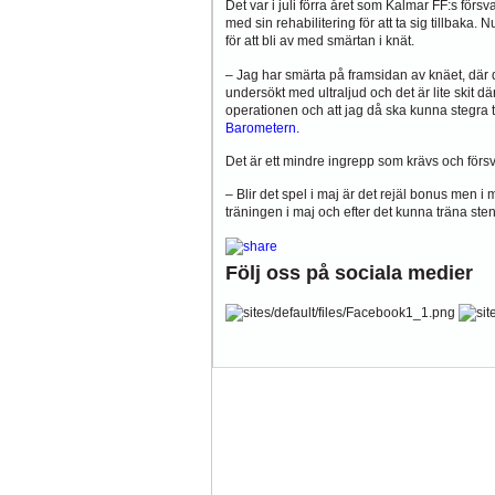
Det var i juli förra året som Kalmar FF:s för
med sin rehabilitering för att ta sig tillbaka
för att bli av med smärtan i knät.
– Jag har smärta på framsidan av knäet, där 
undersökt med ultraljud och det är lite skit d
operationen och att jag då ska kunna stegra tr
Barometern.
Det är ett mindre ingrepp som krävs och förs
– Blir det spel i maj är det rejäl bonus men i 
träningen i maj och efter det kunna träna sten
Följ oss på sociala medier