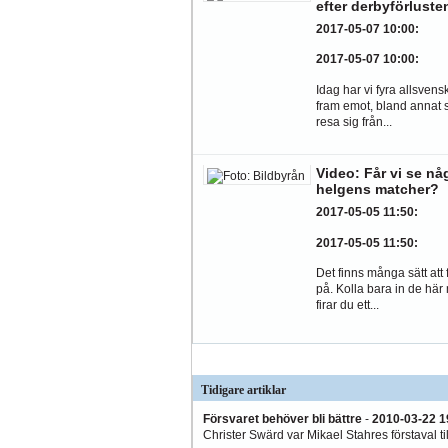
efter derbyförluste
2017-05-07 10:00
:
2017-05-07 10:00
:
Idag har vi fyra allsvens
fram emot, bland annat 
resa sig från...
Video: Får vi se nå
helgens matcher?
2017-05-05 11:50
:
2017-05-05 11:50
:
Det finns många sätt att 
på. Kolla bara in de här
firar du ett...
Tidigare artiklar
Försvaret behöver bli bättre
-
2010-03-22 1
Christer Swärd var Mikael Stahres förstaval till 