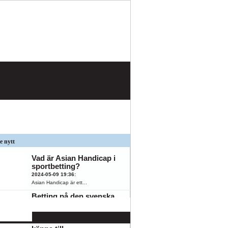
e nytt
Vad är Asian Handicap i
sportbetting?
2024-05-09 19:36
:
Asian Handicap är ett...
Betting på den svenska
spelmarknaden: 5
populära
K
ÖFK
oddsmarknader du bör