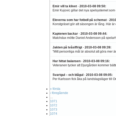
Emir vill ta klivet
-
2010-03-08 09:50
:
Emir Kujovic gillar det nya spelsystemet som
Eleverna som har fotboll på schemat
-
2010
Konstgräset gör att säsongen är lång. Här är 
Kaptenen backar
-
2010-03-08 09:44
:
Matchdax mötte Daniel Andersson på spelarhot
Jakten på tvåsiffrigt
-
2010-03-08 09:39
:
”Mitt personliga mål är absolut att göra mer än 
Har hittat balansen
-
2010-03-08 09:16
:
Veteranen tycker att Djurgården kommer bättre f
Svartgul – och blågul
-
2010-03-08 09:05
:
Per Karlsson fick åka på landslagsläger till 
« första
‹ föregående
…
1071
1072
1073
1074