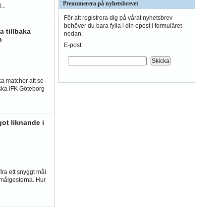
Prenumerera på nyhetsbrevet
..
För att registrera dig på vårat nyhetsbrev
behöver du bara fylla i din epost i formuläret
a tillbaka
nedan.
n
E-post:
ka matcher att se
ska IFK Göteborg
got liknande i
fira ett snyggt mål
 målgesterna. Hur