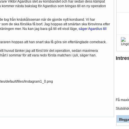
svarare Viktor Agardius slet av korsbandet och har sedan dess kämpat
. Nu kommer nästa bakslag för Agardius som tvingas till en ny operation
de tog från knäskålssenan när de gjorde nytt korsband. Vi har
är som de ska försöka få bort. Jag hoppas att smärtan ska försvinna efter
äningen mer. Nu kan jag bara gå till ett visst läge,
säger Agardius till
vararen hoppas att han snart ska få göra sin efterlängtade comeback.
mitt huvud tänker jag att först blir det operation, sedan maximera
hårt i sommar för att vara redo första matchen i juli, säger han.
Intre
Få maxim
Slutstri
Blogga