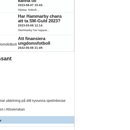
känna till
2023-08-07 15:43
:
Hästar, fotboll,...
Har Hammarby chans
att ta SM-Guld 2023?
2023-03-08 12:14
:
Hammarby har tappat...
Att finansiera
ungdomsfotboll
2022-06-08 21:49
:
Fotboll engagerar...
ssant
al utdelning på ditt nyvunna spelintresse
den i Allsvenskan
r