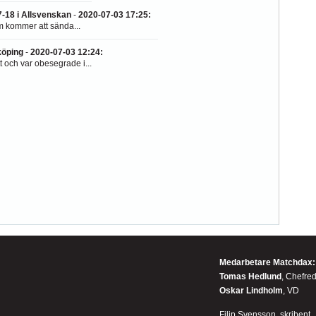
-18 i Allsvenskan
-
2020-07-03 17:25
:
m kommer att sända...
öping
-
2020-07-03 12:24
:
 och var obesegrade i...
Medarbetare Matchdax:
Tomas Hedlund
, Chefre
Oskar Lindholm
, VD
Filip Svensson, skribent