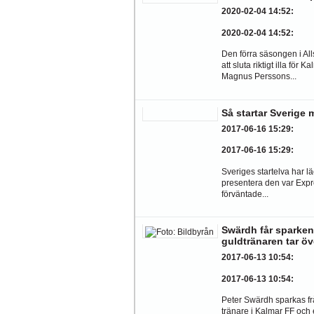
2020-02-04 14:52
:
2020-02-04 14:52
:
Den förra säsongen i Al
att sluta riktigt illa för 
Magnus Perssons...
Så startar Sverige
2017-06-16 15:29
:
2017-06-16 15:29
:
Sveriges startelva har läc
presentera den var Expr
förväntade...
Swärdh får sparken
guldtränaren tar öv
2017-06-13 10:54
:
2017-06-13 10:54
:
Peter Swärdh sparkas f
tränare i Kalmar FF och 