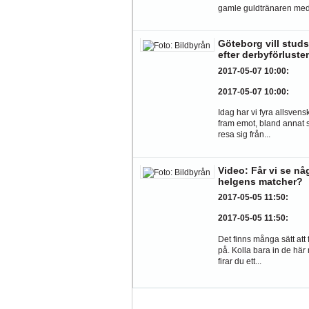
gamle guldtränaren med.
Göteborg vill studs
efter derbyförluste
2017-05-07 10:00
:
2017-05-07 10:00
:
Idag har vi fyra allsvens
fram emot, bland annat 
resa sig från...
Video: Får vi se nå
helgens matcher?
2017-05-05 11:50
:
2017-05-05 11:50
:
Det finns många sätt att 
på. Kolla bara in de här
firar du ett...