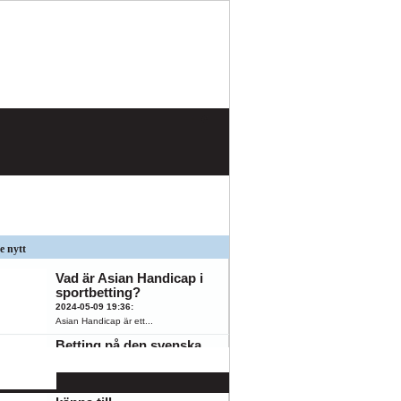
e nytt
Vad är Asian Handicap i
sportbetting?
2024-05-09 19:36
:
Asian Handicap är ett...
Betting på den svenska
spelmarknaden: 5
populära
K
ÖFK
oddsmarknader du bör