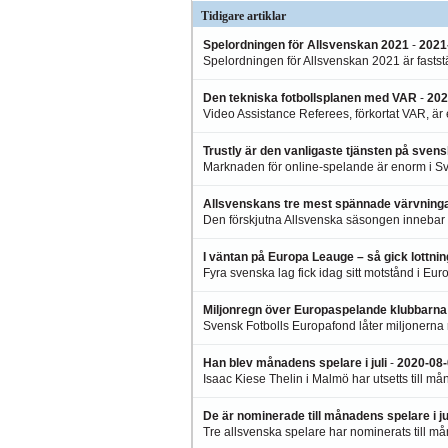
Tidigare artiklar
Spelordningen för Allsvenskan 2021
-
2021
Spelordningen för Allsvenskan 2021 är faststä
Den tekniska fotbollsplanen med VAR
-
202
Video Assistance Referees, förkortat VAR, är 
Trustly är den vanligaste tjänsten på sve
Marknaden för online-spelande är enorm i Sve
Allsvenskans tre mest spännade värvninga
Den förskjutna Allsvenska säsongen innebar äv
I väntan på Europa Leauge – så gick lottni
Fyra svenska lag fick idag sitt motstånd i Eu
Miljonregn över Europaspelande klubbarna
Svensk Fotbolls Europafond låter miljonerna
Han blev månadens spelare i juli
-
2020-08-
Isaac Kiese Thelin i Malmö har utsetts till må
De är nominerade till månadens spelare i ju
Tre allsvenska spelare har nominerats till mån