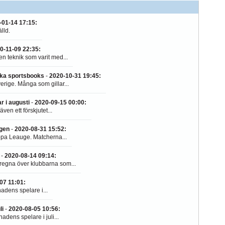
-01-14 17:15
:
lld.
0-11-09 22:35
:
en teknik som varit med...
nska sportsbooks
-
2020-10-31 19:45
:
rige. Många som gillar...
r i augusti
-
2020-09-15 00:00
:
en ett förskjutet...
ngen
-
2020-08-31 15:52
:
ropa Leauge. Matcherna...
-
2020-08-14 09:14
:
 regna över klubbarna som...
07 11:01
:
nadens spelare i...
li
-
2020-08-05 10:56
:
adens spelare i juli...