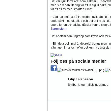
Det var i juli förra året som Kalmar FF:s för
med sin rehabilitering för att ta sig tillbaka
för att bli av med smärtan i knät.
– Jag har smärta på framsidan av knäet, där 
undersökt med ultraljud och det är lite skit d
operationen och att jag då ska kunna stegra tr
Barometern.
Det är ett mindre ingrepp som krävs och förs
– Blir det spel i maj är det rejäl bonus men i 
träningen i maj och efter det kunna träna sten
Följ oss på sociala medier
Filip Svensson
Skribent, journaliststuderande