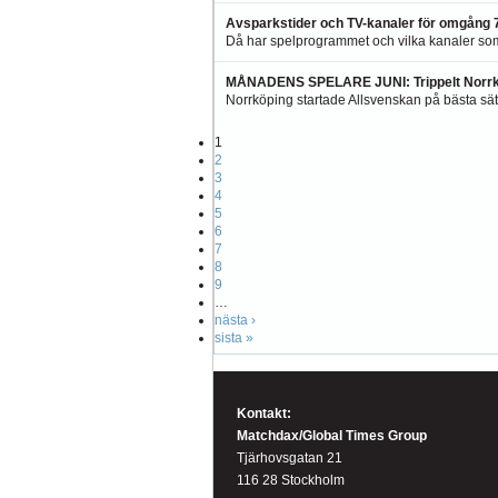
Avsparkstider och TV-kanaler för omgång 7
Då har spelprogrammet och vilka kanaler so
MÅNADENS SPELARE JUNI: Trippelt Norrk
Norrköping startade Allsvenskan på bästa sätt
1
2
3
4
5
6
7
8
9
…
nästa ›
sista »
Kontakt:
Matchdax/Global Times Group
Tjärhovsgatan 21
116 28 Stockholm