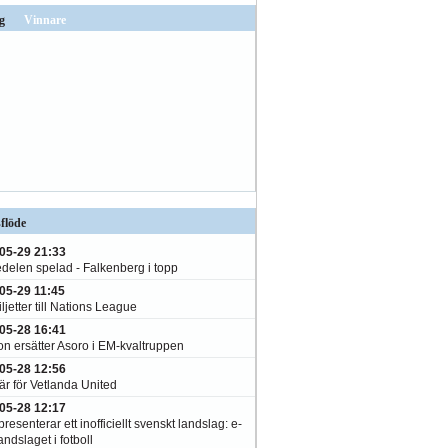
g
Vinnare
flöde
05-29 21:33
edelen spelad - Falkenberg i topp
05-29 11:45
ljetter till Nations League
05-28 16:41
on ersätter Asoro i EM-kvaltruppen
05-28 12:56
är för Vetlanda United
05-28 12:17
resenterar ett inofficiellt svenskt landslag: e-
andslaget i fotboll