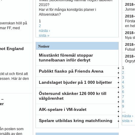
2018-
2010?
Junsel
Har vi för många konstgräs planer i
Allsvenskan?
2018-
Första
1
lsvenskan höll på
en hel
2
Kalmar FF, med
nästa ›
2018-
sista »
Nya s
2018-
Notiser
 mot England
Futsal
Misstänkt föremål stoppar
2018-
tunnelbanan inför derbyt
Örgryt
1
Publikt fiasko på Friends Arena
2
kt ut och först att
3
essen. Här är den
Landslaget bjuder på 1 000 biljetter
4
5
6
Östersund skänker 126 000 kr till
7
välgörenhet
 –
8
er
9
AIK-spelare i VM-kvalet
…
nästa ›
Spelare utbildas kring matchfixning
sista »
rån posten som
ersätts av den