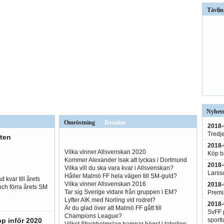
Tävlin
Nyhets
Omröstning
Resultat
2018-
Tredj
ten
2018-
Vilka vinner Allsvenskan 2020
Köp bi
Kommer Alexander Isak att lyckas i Dortmund
2018-
Vilka vill du ska vara kvar i Allsvenskan?
Larss
Håller Malmö FF hela vägen till SM-guld?
 kvar till årets
Vilka vinner Allsvenskan 2016
2018-
och förra årets SM
Tar sig Sverige vidare från gruppen i EM?
Premi
Lyfter AIK med Norling vid rodret?
2018-
Är du glad över att Malmö FF gått till
SvFF p
Champions League?
sportl
pp inför 2020
Vilket Stockholmslag hamnar högst i tabellen