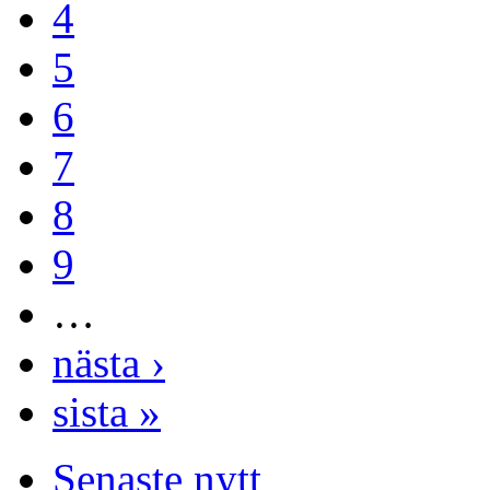
4
5
6
7
8
9
…
nästa ›
sista »
Senaste nytt