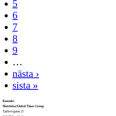
5
6
7
8
9
…
nästa ›
sista »
Kontakt:
Matchdax/Global Times Group
Tjärhovsgatan 21