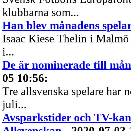
klubbarna som...
Han blev månadens spelare
Isaac Kiese Thelin i Malmö 
i...
De är nominerade till måna
05 10:56
:
Tre allsvenska spelare har n
juli...
Avsparkstider och TV-kan
Allsvenskan
-
2020-07-03 