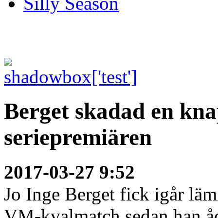
Silly Season
Berget skadad en kna
seriepremiären
2017-03-27 9:52
Jo Inge Berget fick igår läm
VM-kvalmatch sedan han ådr