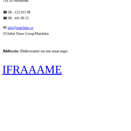
116 28 Stockholm
☎ 08 - 122 015 98
☎
08 - 441 00 15
✉
info@matchdax.se
©Global Times Group/Matchdax
Bildbyrån:
B
ildleverantör om inte annat anges
IFRAAAME