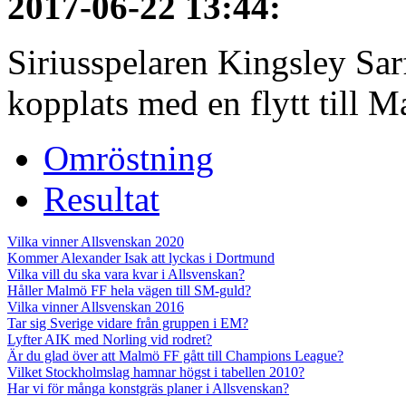
2017-06-22 13:44
:
Siriusspelaren Kingsley Sar
kopplats med en flytt till M
Omröstning
Resultat
Vilka vinner Allsvenskan 2020
Kommer Alexander Isak att lyckas i Dortmund
Vilka vill du ska vara kvar i Allsvenskan?
Håller Malmö FF hela vägen till SM-guld?
Vilka vinner Allsvenskan 2016
Tar sig Sverige vidare från gruppen i EM?
Lyfter AIK med Norling vid rodret?
Är du glad över att Malmö FF gått till Champions League?
Vilket Stockholmslag hamnar högst i tabellen 2010?
Har vi för många konstgräs planer i Allsvenskan?