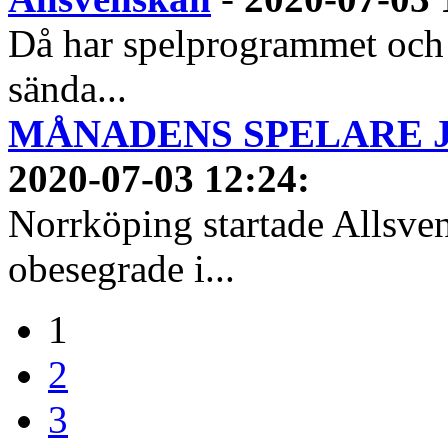
Då har spelprogrammet och
sända...
MÅNADENS SPELARE JUN
2020-07-03 12:24
:
Norrköping startade Allsven
obesegrade i...
1
2
3