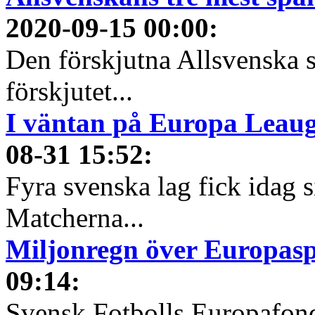
2020-09-15 00:00
:
Den förskjutna Allsvenska 
förskjutet...
I väntan på Europa Leauge
08-31 15:52
:
Fyra svenska lag fick idag 
Matcherna...
Miljonregn över Europas
09:14
:
Svensk Fotbolls Europafond