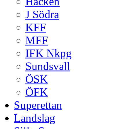
Häcken
J Södra
KFF
MFF
IFK Nkpg
Sundsvall
ÖSK
ÖFK
Superettan
Landslag