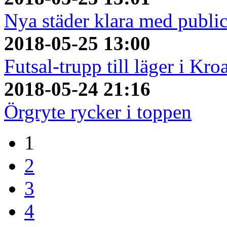
Nya städer klara med publi
2018-05-25 13:00
Futsal-trupp till läger i Kro
2018-05-24 21:16
Örgryte rycker i toppen
1
2
3
4