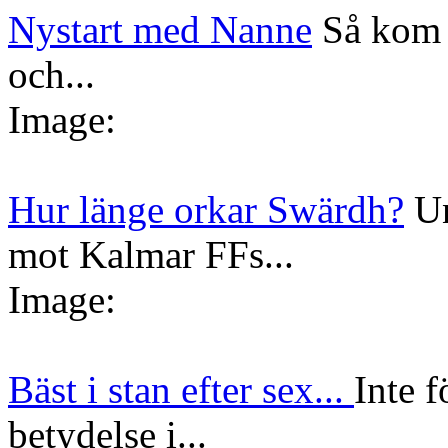
Nystart med Nanne
Så kom 
och...
Image:
Hur länge orkar Swärdh?
Un
mot Kalmar FFs...
Image:
Bäst i stan efter sex...
Inte f
betydelse i...