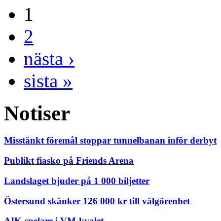
1
2
nästa ›
sista »
Notiser
Misstänkt föremål stoppar tunnelbanan inför derbyt
Publikt fiasko på Friends Arena
Landslaget bjuder på 1 000 biljetter
Östersund skänker 126 000 kr till välgörenhet
AIK-spelare i VM-kvalet