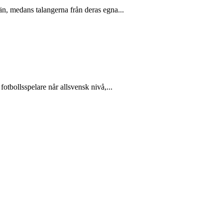
än, medans talangerna från deras egna...
otbollsspelare når allsvensk nivå,...