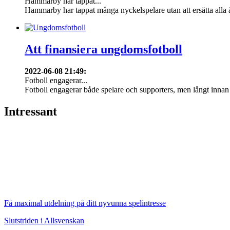
Hammarby har tappat...
Hammarby har tappat många nyckelspelare utan att ersätta alla 
Att finansiera ungdomsfotboll
2022-06-08 21:49
:
Fotboll engagerar...
Fotboll engagerar både spelare och supporters, men långt innan f
Intressant
Få maximal utdelning på ditt nyvunna spelintresse
Slutstriden i Allsvenskan