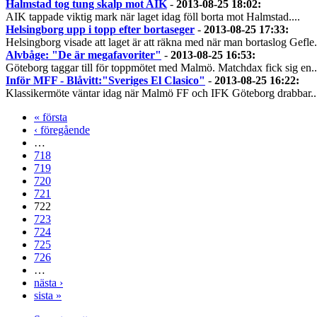
Halmstad tog tung skalp mot AIK
-
2013-08-25 18:02
:
AIK tappade viktig mark när laget idag föll borta mot Halmstad....
Helsingborg upp i topp efter bortaseger
-
2013-08-25 17:33
:
Helsingborg visade att laget är att räkna med när man bortaslog Gefle.
Alvbåge: "De är megafavoriter"
-
2013-08-25 16:53
:
Göteborg taggar till för toppmötet med Malmö. Matchdax fick sig en..
Inför MFF - Blåvitt:"Sveriges El Clasico"
-
2013-08-25 16:22
:
Klassikermöte väntar idag när Malmö FF och IFK Göteborg drabbar..
« första
‹ föregående
…
718
719
720
721
722
723
724
725
726
…
nästa ›
sista »