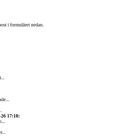
post i formuläret nedan.
...
de...
.
-26 17:18
:
...
...