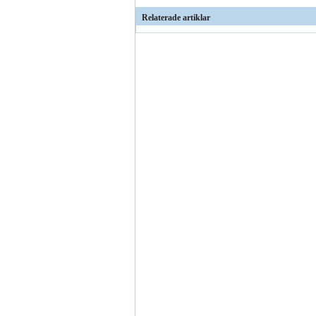
Relaterade artiklar