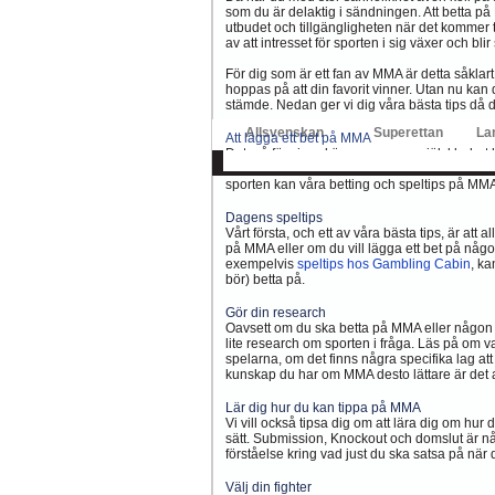
som du är delaktig i sändningen. Att betta på 
utbudet och tillgängligheten när det kommer t
Hur länge orkar Swärdh?
Under en längre tid h
av att intresset för sporten i sig växer och blir 
Image:
För dig som är ett fan av MMA är detta såklar
hoppas på att din favorit vinner. Utan nu ka
Bäst i stan efter sex...
Inte för att det kanske har 
stämde. Nedan ger vi dig våra bästa tips då 
Image:
Allsvenskan
Superettan
La
Att lägga ett bet på MMA
Det må för vissa kännas som en självklarhet h
AFC
AIK
DIF
Elfsborg
IFK Gbg
H
kanske något helt nytt. Oavsett hur situatione
sporten kan våra betting och speltips på MM
Dagens speltips
Vårt första, och ett av våra bästa tips, är att
på MMA eller om du vill lägga ett bet på någ
exempelvis
speltips hos Gambling Cabin
, ka
bör) betta på.
Gör din research
Oavsett om du ska betta på MMA eller någon
lite research om sporten i fråga. Läs på om 
spelarna, om det finns några specifika lag att
kunskap du har om MMA desto lättare är det at
Lär dig hur du kan tippa på MMA
Vi vill också tipsa dig om att lära dig om hur
sätt. Submission, Knockout och domslut är någ
förståelse kring vad just du ska satsa på när d
Välj din fighter