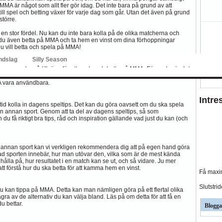
MMA är något som allt fler gör idag. Det inte bara på grund av att
ill spel och betting växer för varje dag som går. Utan det även på grund
ar kritiken mot Kalmar FFs...
större.
t en stor fördel. Nu kan du inte bara kolla på de olika matcherna och
n du även betta på MMA och ta hem en vinst om dina förhoppningar
så stor betydelse i...
du vill betta och spela på MMA!
ndslag
Silly Season
ur man ska gå tillväga för att spela och betta på MMA. För andra är det
BK
Hammarby
Häcken
J Södra
KFF
MFF
IFK Nkpg
Sundsvall
ÖS
n ser ut för dig och vilka kunskaper, erfarenhet och intresse du har för
A vara användbara.
Intre
 alltid kolla in dagens speltips. Det kan du göra oavsett om du ska spela
on annan sport. Genom att ta del av dagens speltips, så som
n du få riktigt bra tips, råd och inspiration gällande vad just du kan (och
 annan sport kan vi verkligen rekommendera dig att på egen hand göra
vad sporten innebär, hur man utövar den, vilka som är de mest kända
 hålla på, hur resultatet i en match kan se ut, och så vidare. Ju mer
t förstå hur du ska betta för att kamma hem en vinst.
Få maxim
Slutstri
 du kan tippa på MMA. Detta kan man nämligen göra på ett flertal olika
ra av de alternativ du kan välja bland. Läs på om detta för att få en
u bettar.
Blogga