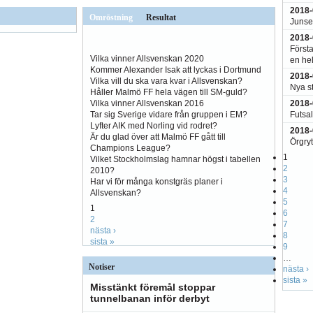
2018-
Omröstning
Resultat
Junsel
2018-
Första
Vilka vinner Allsvenskan 2020
en hel
Kommer Alexander Isak att lyckas i Dortmund
2018-
Vilka vill du ska vara kvar i Allsvenskan?
Nya s
Håller Malmö FF hela vägen till SM-guld?
2018-
Vilka vinner Allsvenskan 2016
Futsal
Tar sig Sverige vidare från gruppen i EM?
Lyfter AIK med Norling vid rodret?
2018-
Är du glad över att Malmö FF gått till
Örgryt
Champions League?
1
Vilket Stockholmslag hamnar högst i tabellen
2
2010?
3
Har vi för många konstgräs planer i
4
Allsvenskan?
5
1
6
2
7
nästa ›
8
sista »
9
…
Notiser
nästa ›
sista »
Misstänkt föremål stoppar
tunnelbanan inför derbyt