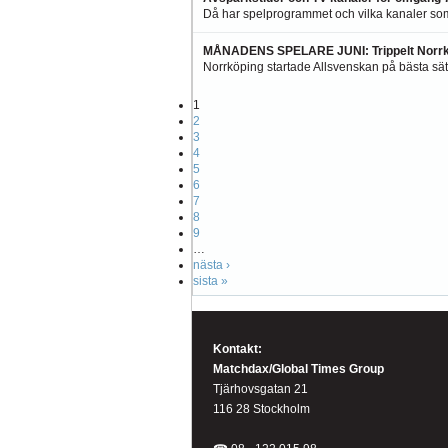
Då har spelprogrammet och vilka kanaler so
MÅNADENS SPELARE JUNI: Trippelt Norrk
Norrköping startade Allsvenskan på bästa sätt
1
2
3
4
5
6
7
8
9
…
nästa ›
sista »
Kontakt:
Matchdax/Global Times Group
Tjärhovsgatan 21
116 28 Stockholm