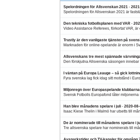
Spelordningen för Allsvenskan 2021
-
2021
Spelordningen för Allsvenskan 2021 är faststä
Den tekniska fotbollsplanen med VAR
-
202
Video Assistance Referees, förkortat VAR, är 
Trustly är den vanligaste tjänsten på sve
Marknaden för online-spelande är enorm i Sve
Allsvenskans tre mest spännade värvninga
Den förskjutna Allsvenska säsongen innebar äv
I väntan på Europa Leauge – så gick lottni
Fyra svenska lag fick idag sitt motstånd i Eu
Miljonregn över Europaspelande klubbarna
Svensk Fotbolls Europafond låter miljonerna
Han blev månadens spelare i juli
-
2020-08-
Isaac Kiese Thelin i Malmö har utsetts till må
De är nominerade till månadens spelare i ju
Tre allsvenska spelare har nominerats till mån
Avsparkstider och TV-kanaler för omgång 7