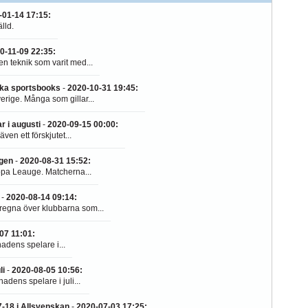
-01-14 17:15
:
lld.
0-11-09 22:35
:
en teknik som varit med...
nska sportsbooks
-
2020-10-31 19:45
:
rige. Många som gillar...
r i augusti
-
2020-09-15 00:00
:
en ett förskjutet...
ngen
-
2020-08-31 15:52
:
ropa Leauge. Matcherna...
-
2020-08-14 09:14
:
 regna över klubbarna som...
07 11:01
:
nadens spelare i...
li
-
2020-08-05 10:56
:
adens spelare i juli...
-18 i Allsvenskan
-
2020-07-03 17:25
: