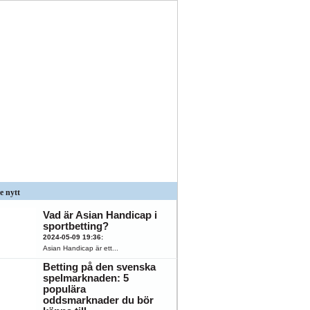
e nytt
Vad är Asian Handicap i
sportbetting?
2024-05-09 19:36
:
Asian Handicap är ett...
Betting på den svenska
spelmarknaden: 5
populära
oddsmarknader du bör