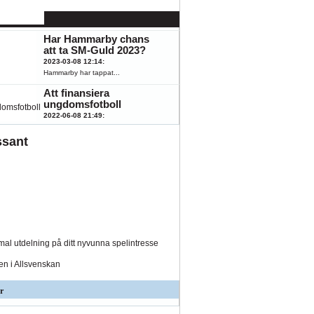
känna till
2023-08-07 15:43
:
K
ÖFK
Hästar, fotboll,...
Har Hammarby chans
att ta SM-Guld 2023?
2023-03-08 12:14
:
Hammarby har tappat...
Att finansiera
ungdomsfotboll
2022-06-08 21:49
:
Fotboll engagerar...
ssant
al utdelning på ditt nyvunna spelintresse
den i Allsvenskan
r