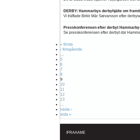
DERBY: Hammarbys derbyhjälte om framtid
Vi träffade Birkir Már Sævarsson efter derbys
Presskonferensen efter derbyt Hammarby
Se presskonferensen efter derbyt där Hammar
« första
‹ föregående
…
5
6
7
8
9
10
11
12
13
…
nästa ›
sista »
IFRAAAME