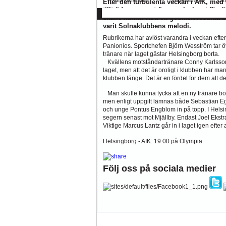
Allsvenskan
Superettan
La
Efter den turbulenta veckan i AIK, me
tillträde som ny tränare, ska laget för
AFC
AIK
DIF
Elfsborg
IFK Gbg
H
skulle kunna vara ett godkänt resultat 
varit Solnaklubbens melodi.
Rubrikerna har avlöst varandra i veckan efter
Panionios. Sportchefen Björn Wesström tar öve
tränare när laget gästar Helsingborg borta.
Kvällens motståndartränare Conny Karlsson säg
laget, men att det är oroligt i klubben har man 
klubben länge. Det är en fördel för dem att de
Man skulle kunna tycka att en ny tränare borde
men enligt uppgift lämnas både Sebastian Egur
och unge Pontus Engblom in på topp. I Helsi
segern senast mot Mjällby. Endast Joel Ekstran
Viktige Marcus Lantz går in i laget igen efter 
Helsingborg - AIK: 19:00 på Olympia
Följ oss på sociala medier