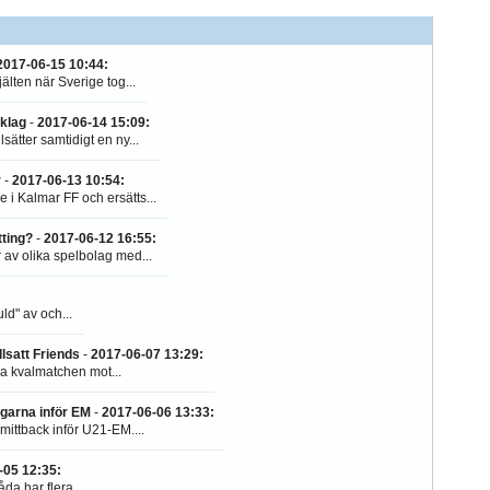
2017-06-15 10:44
:
älten när Sverige tog...
jklag
-
2017-06-14 15:09
:
sätter samtidigt en ny...
r
-
2017-06-13 10:54
:
 i Kalmar FF och ersätts...
tting?
-
2017-06-12 16:55
:
av olika spelbolag med...
ld" av och...
lsatt Friends
-
2017-06-07 13:29
:
ga kvalmatchen mot...
garna inför EM
-
2017-06-06 13:33
:
mittback inför U21-EM....
-05 12:35
:
da har flera...