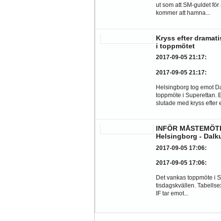
ut som att SM-guldet för 
kommer att hamna...
Kryss efter dramati
i toppmötet
2017-09-05 21:17
:
2017-09-05 21:17
:
Helsingborg tog emot Dal
toppmöte i Superettan. 
slutade med kryss efter e
INFÖR MÅSTEMÖT
Helsingborg - Dalk
2017-09-05 17:06
:
2017-09-05 17:06
:
Det vankas toppmöte i 
tisdagskvällen. Tabells
IF tar emot...