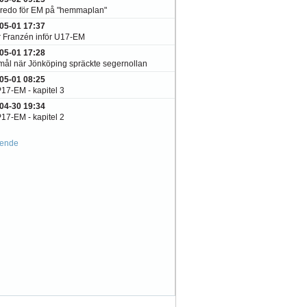
redo för EM på "hemmaplan"
05-01 17:37
 Franzén inför U17-EM
05-01 17:28
ål när Jönköping spräckte segernollan
05-01 08:25
P17-EM - kapitel 3
04-30 19:34
P17-EM - kapitel 2
ående