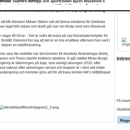
ndslag
Silly Season
d Mikael Stahre's avhopp och sportchefen Björn Wesström's
söka ta en viktig seger borta mot HIF på Olympia. En poäng
BK
Hammarby
Häcken
J Södra
KFF
MFF
IFK Nkpg
Sundsvall
ÖS
borta mot serieledarna, men att spela för 1 poäng har aldrig
 att AIK-tränaren Mikael Stahre valt att lämna mästarna för Grekiska
r laget tills vidare och ikväll går han sin första rond som Allsvensk
er till hif.se: - Det är svårt att svara på vad tränarbytet betyder för
förstått. Däremot tror jag att det är en bra ersättare eftersom han varit i
 slipper en totalförändring.
 vara lite restriktiv när det kommer till drastiska förändringar direkt,
Intre
en och Flavio utanför kvällens startelva. In går istället Miran Burgic
ngborg är stämningen på topp, som vanligt säsongen 2010, efter
d saknas efter utvisningen senast och truppen är i stort sett intakt.
avstängning och kommer göra allt för att trasa sönder AIK's mittfältsspel.
Få maxim
Slutstri
Blogga