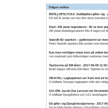
Tidigare artiklar
BRÖLLOPSLYCKA: Guldhjälten gifter sig
-
För två år sedan var han den stora svenska hj
Klart: AIK petar legendaren - får ta över po
AIK petar klubblegendaren från A-laget och till
Swärdh får sparken – guldtränaren tar öve
Peter Swärdh sparkas från posten som tränare
Kan man verkligen vinna stort på online-be
I en marknad som fullkomligen svämmar över 
Tjuvlyssna på EM-låten
-
2017-06-08 12:45
:
Ikväll släpps officiella EM-låten "Hjärtan Av Gu
VM-KVAL: Lagkaptenen ser fram mot ett ful
Vi träffade Sveriges lagkapten inför den vikti
U21-EM: Jacob Une Larsson om förväntnin
Vi träffade Djurgårdens och U21-landslagets 
Då gifter sig Djurgårdsstjärnorna
-
2017-06
De är båda firade stjärnor i Djurgården och bå