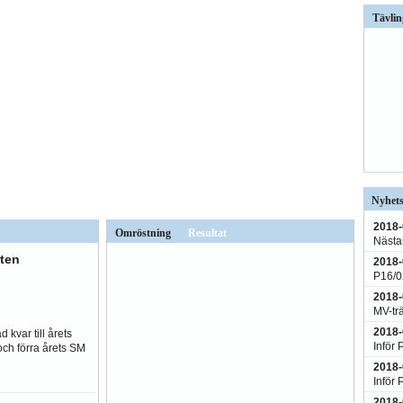
Tävlin
Nyhets
2018-
Omröstning
Resultat
Nästan
ten
2018-
P16/02
2018-
MV-tr
2018-
 kvar till årets
Inför 
och förra årets SM
2018-
Inför 
2018-