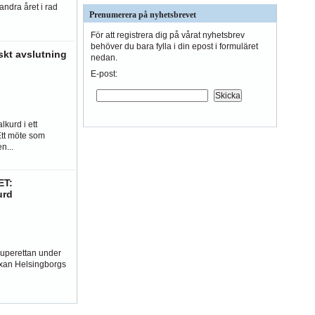
andra året i rad
Prenumerera på nyhetsbrevet
För att registrera dig på vårat nyhetsbrev
behöver du bara fylla i din epost i formuläret
skt avslutning
nedan.
E-post:
kurd i ett
Ett möte som
n...
ET:
urd
Superettan under
exan Helsingborgs