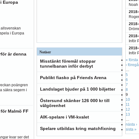
 i Europa
Noah 
2018-
Roger
2018-
i allsvenskan
Drömm
 spela i Europa
2018-
Inför 
2018-
Notiser
Inför 
rför är denna
« första
Misstänkt föremål stoppar
‹ föreg
tunnelbanan inför derbyt
…
5
Publikt fiasko på Friends Arena
6
7
 veckan poängren
Landslaget bjuder på 1 000 biljetter
8
a säkra segern i
9
10
Östersund skänker 126 000 kr till
11
välgörenhet
12
e för Malmö FF
13
AIK-spelare i VM-kvalet
…
nästa ›
Spelare utbildas kring matchfixning
sista »
ngar kvar ser det