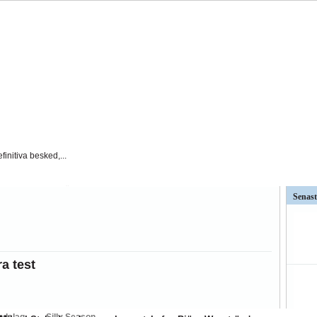
finitiva besked,...
t AFC Eskilstuna är det...
Senast
väntat på och...
ar kritiken mot Kalmar FFs...
a test
så stor betydelse i...