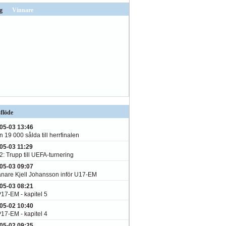
g
Vinnare
flöde
05-03 13:46
 19 000 sålda till herrfinalen
05-03 11:29
: Trupp till UEFA-turnering
05-03 09:07
änare Kjell Johansson inför U17-EM
05-03 08:21
P17-EM - kapitel 5
05-02 10:40
P17-EM - kapitel 4
05-02 09:25