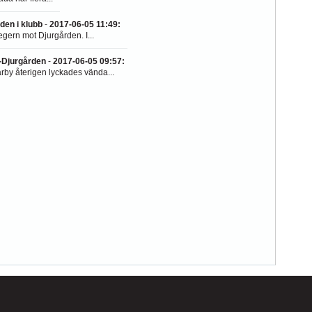
en i klubb
-
2017-06-05 11:49
:
egern mot Djurgården. I...
-Djurgården
-
2017-06-05 09:57
:
by återigen lyckades vända...