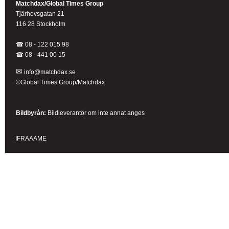
Matchdax/Global Times Group
Tjärhovsgatan 21
116 28 Stockholm
☎ 08 - 122 015 98
☎
08 - 441 00 15
✉
info@matchdax.se
©Global Times Group/Matchdax
Bildbyrån:
B
ildleverantör om inte annat anges
IFRAAAME