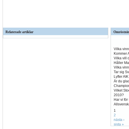
Relaterade artiklar
Omröstni
Vilka vin
Kommer Al
Vilka vill
Håller Ma
Vilka vin
Tar sig S
Lyfter AI
Är du glad
Champio
Vilket St
2010?
Har vi fö
Allsvens
1
2
nästa ›
sista »