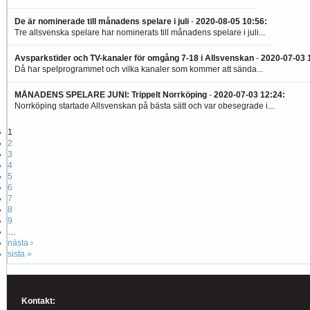
De är nominerade till månadens spelare i juli
-
2020-08-05 10:56
:
Tre allsvenska spelare har nominerats till månadens spelare i juli...
Avsparkstider och TV-kanaler för omgång 7-18 i Allsvenskan
-
2020-07-03 
Då har spelprogrammet och vilka kanaler som kommer att sända...
MÅNADENS SPELARE JUNI: Trippelt Norrköping
-
2020-07-03 12:24
:
Norrköping startade Allsvenskan på bästa sätt och var obesegrade i...
1
2
3
4
5
6
7
8
9
…
nästa ›
sista »
Kontakt: