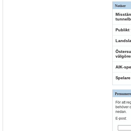
Notiser
Misstän
tunnelb
Publikt
Landsla
Östersu
välgöre
AIK-spe
Spelare
Prenumere
För att re
behöver du
nedan.
E-post: