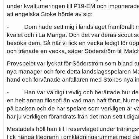
under kvalturneringen till P19-EM och imponerade
att engelska Stoke hörde av sig:
- Dom hade sett mig i landslaget framförallt m
kvalet och i La Manga. Och det var deras scout som
besöka dem. Så när vi fick en vecka ledigt för uppe
och tränade en vecka, säger Söderström till Matc
Provspelet var lyckat för Söderström som bland ann
nya manager och före detta landslagsspelaren M
hand och förvånade anfallaren med Stokes nya inr
- Han var väldigt trevlig och berättade hur de v
en helt annan filosofi än vad man haft förut. Numer
på backen och de har spelare som verkligen är vä
har ju verkligen förändrats från det man sett tidig
Mestadels höll han till i reservlaget under träni
fick hänga litegrann i omklädningsrummet med d