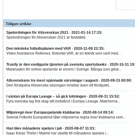
Tidigare artiklar
Spelordningen för Allsvenskan 2021
-
2021-01-14 17:15
:
Spelordningen för Allsvenskan 2021 är fastställd.
Den tekniska fotbollsplanen med VAR
-
2020-11-09 22:35
:
Video Assistance Referees, förkortat VAR, är en teknik som varit med...
Trustly är den vanligaste tjänsten på svenska sportsbooks
-
2020-10-31 19
Marknaden för online-spelande är enorm i Sverige. Många som gillar...
Allsvenskans tre mest spännade värvningar i augusti
-
2020-09-15 00:00
:
Den förskjutna Allsvenska säsongen innebar även ett förskjutet...
I väntan på Europa Leauge – så gick lottningen
-
2020-08-31 15:52
:
Fyra svenska lag fick idag sitt motstånd i Europa Leauge. Matcherna...
Miljonregn över Europaspelande klubbarna
-
2020-08-14 09:14
:
Svensk Fotbolls Europafond låter miljonerna regna över klubbarna som...
Han blev månadens spelare i juli
-
2020-08-07 11:01
:
Isaac Kiese Thelin i Malmö har utsetts till månadens spelare i...