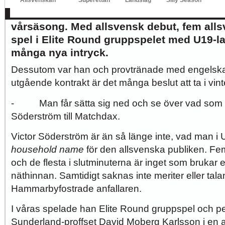
Brommapojkarnas Victor Söderström har h
vårsäsong. Med allsvensk debut, fem all
spel i Elite Round gruppspelet med U19-l
många nya intryck.
Dessutom var han och provtränade med engelska
utgående kontrakt är det många beslut att ta i vint
- Man får sätta sig ned och se över vad som 
Söderström till Matchdax.
Victor Söderström är än så länge inte, vad man i U
household name
för den allsvenska publiken. Fe
och de flesta i slutminuterna är inget som brukar e
näthinnan. Samtidigt saknas inte meriter eller tal
Hammarbyfostrade anfallaren.
I våras spelade han Elite Round gruppspel och p
Sunderland-proffset David Moberg Karlsson i en