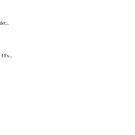
et...
 FFs...