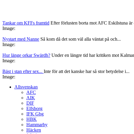
Tankar om KFFs framtid
Efter förlusten borta mot AFC Eskilstuna är d
Image:
Nystart med Nanne
Så kom då det som väl alla väntat på och...
Image:
Hur länge orkar Swärdh?
Under en längre tid har kritiken mot Kalmar
Image:
Bäst i stan efter sex...
Inte för att det kanske har så stor betydelse i...
Image:
Allsvenskan
AFC
AIK
DIF
Elfsborg
IFK Gbg
HBK
Hammarby
Häcken