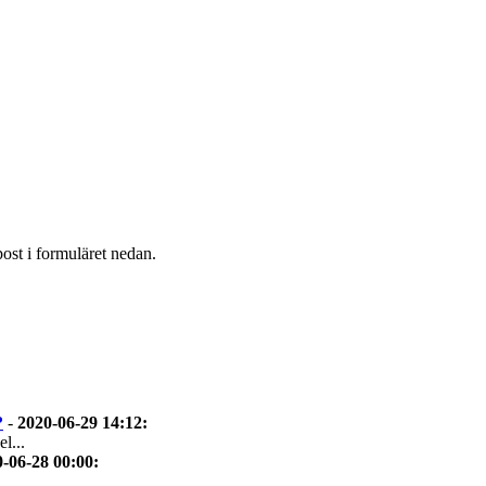
post i formuläret nedan.
?
-
2020-06-29 14:12
:
l...
-06-28 00:00
: