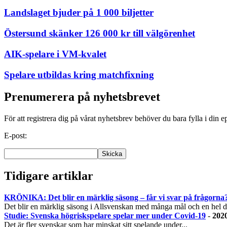
Landslaget bjuder på 1 000 biljetter
Östersund skänker 126 000 kr till välgörenhet
AIK-spelare i VM-kvalet
Spelare utbildas kring matchfixning
Prenumerera på nyhetsbrevet
För att registrera dig på vårat nyhetsbrev behöver du bara fylla i din e
E-post:
Tidigare artiklar
KRÖNIKA: Det blir en märklig säsong – får vi svar på frågorna
Det blir en märklig säsong i Allsvenskan med många mål och en hel de
Studie: Svenska högriskspelare spelar mer under Covid-19
-
2020
Det är fler svenskar som har minskat sitt spelande under...