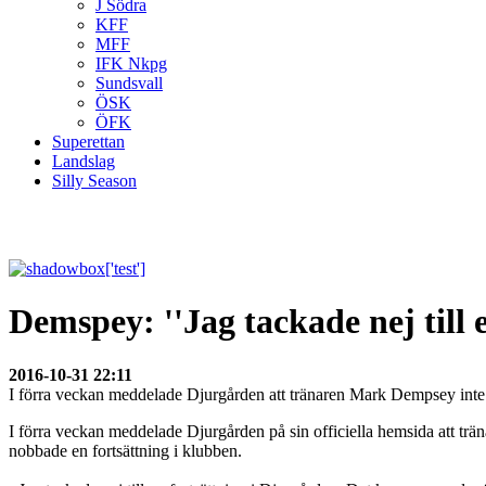
J Södra
KFF
MFF
IFK Nkpg
Sundsvall
ÖSK
ÖFK
Superettan
Landslag
Silly Season
Demspey: ''Jag tackade nej till e
2016-10-31 22:11
I förra veckan meddelade Djurgården att tränaren Mark Dempsey inte 
I förra veckan meddelade Djurgården på sin officiella hemsida att 
nobbade en fortsättning i klubben.