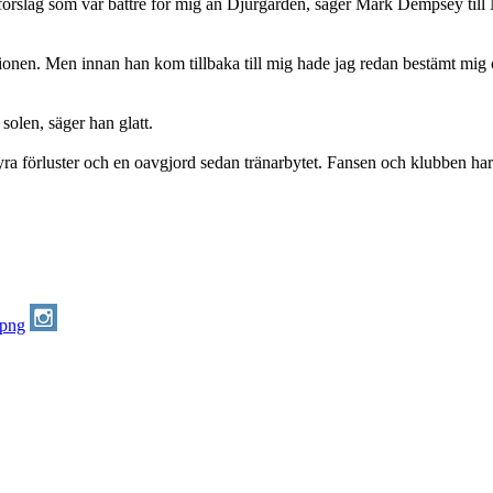
a förslag som var bättre för mig än Djurgården, säger Mark Dempsey til
optionen. Men innan han kom tillbaka till mig hade jag redan bestämt mig o
 solen, säger han glatt.
fyra förluster och en oavgjord sedan tränarbytet. Fansen och klubben har 