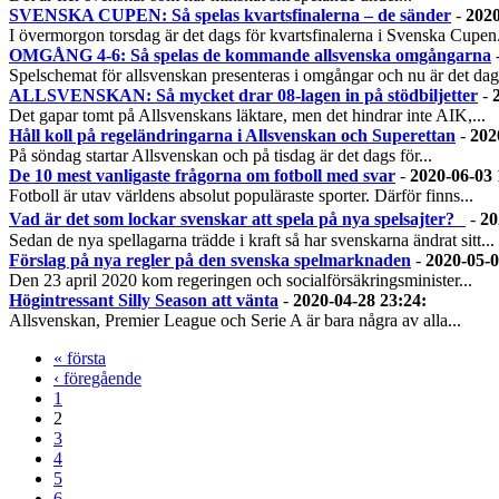
SVENSKA CUPEN: Så spelas kvartsfinalerna – de sänder
-
2020
I övermorgon torsdag är det dags för kvartsfinalerna i Svenska Cupen.
OMGÅNG 4-6: Så spelas de kommande allsvenska omgångarna
Spelschemat för allsvenskan presenteras i omgångar och nu är det dags
ALLSVENSKAN: Så mycket drar 08-lagen in på stödbiljetter
-
Det gapar tomt på Allsvenskans läktare, men det hindrar inte AIK,...
Håll koll på regeländringarna i Allsvenskan och Superettan
-
202
På söndag startar Allsvenskan och på tisdag är det dags för...
De 10 mest vanligaste frågorna om fotboll med svar
-
2020-06-03 
Fotboll är utav världens absolut populäraste sporter. Därför finns...
Vad är det som lockar svenskar att spela på nya spelsajter?
-
20
Sedan de nya spellagarna trädde i kraft så har svenskarna ändrat sitt...
Förslag på nya regler på den svenska spelmarknaden
-
2020-05-0
Den 23 april 2020 kom regeringen och socialförsäkringsminister...
Högintressant Silly Season att vänta
-
2020-04-28 23:24
:
Allsvenskan, Premier League och Serie A är bara några av alla...
« första
‹ föregående
1
2
3
4
5
6