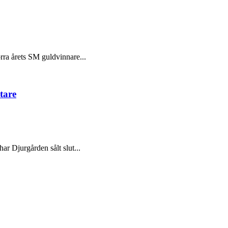
örra årets SM guldvinnare...
tare
ar Djurgården sålt slut...