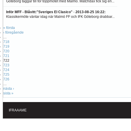
Göteborg taggar till för toppmötet med Malmö. Matchdax fick sig en...
Inför MFF - Blåvitt:"Sveriges El Clasico"
-
2013-08-25 16:22
:
Klassikermöte väntar idag när Malmö FF och IFK Göteborg drabbar...
« första
‹ föregående
…
718
719
720
721
722
723
724
725
726
…
nästa ›
sista »
IFRAAAME