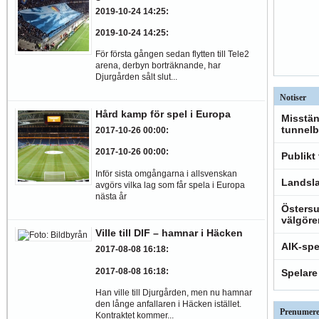
2019-10-24 14:25
:
2019-10-24 14:25
:
För första gången sedan flytten till Tele2
arena, derbyn borträknande, har
Djurgården sålt slut...
Notiser
Hård kamp för spel i Europa
Misstän
tunnelb
2017-10-26 00:00
:
2017-10-26 00:00
:
Publikt
Inför sista omgångarna i allsvenskan
Landsla
avgörs vilka lag som får spela i Europa
nästa år
Östersu
välgöre
Ville till DIF – hamnar i Häcken
AIK-spe
2017-08-08 16:18
:
2017-08-08 16:18
:
Spelare
Han ville till Djurgården, men nu hamnar
den långe anfallaren i Häcken istället.
Prenumere
Kontraktet kommer...