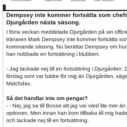
Allsvenskan
Superettan
Landslag
Silly Season
I förra veckan meddelade Djurgården att 
AFC
AIK
DIF
Elfsborg
IFK Gbg
HBK
Hammarby
Häcken
J Sö
Dempsey inte kommer fortsätta som chefs
Djurgården nästa säsong.
I förra veckan meddelade Djurgården på sin offici
tränaren Mark Dempsey inte kommer fortsätta som
kommande säsong. Nu berättar Dempsey om hur s
han nobbade en fortsättning i klubben.
- Jag tackade nej till en fortsättning i Djurgården
förslag som var bättre för mig än Djurgården, säg
Matchdax.
Så det handlar inte om pengar?
- - Nej, jag sa till Bosse att jag var värd lite mer ä
optionen. Men innan han kom tillbaka till mig had
och tackade nej till en fortsättning.