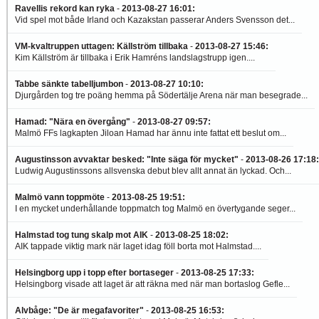
Ravellis rekord kan ryka
-
2013-08-27 16:01
:
Vid spel mot både Irland och Kazakstan passerar Anders Svensson det...
VM-kvaltruppen uttagen: Källström tillbaka
-
2013-08-27 15:46
:
Kim Källström är tillbaka i Erik Hamréns landslagstrupp igen....
Tabbe sänkte tabelljumbon
-
2013-08-27 10:10
:
Djurgården tog tre poäng hemma på Södertälje Arena när man besegrade...
Hamad: "Nära en övergång"
-
2013-08-27 09:57
:
Malmö FFs lagkapten Jiloan Hamad har ännu inte fattat ett beslut om...
Augustinsson avvaktar besked: "Inte säga för mycket"
-
2013-08-26 17:18
:
Ludwig Augustinssons allsvenska debut blev allt annat än lyckad. Och...
Malmö vann toppmöte
-
2013-08-25 19:51
:
I en mycket underhållande toppmatch tog Malmö en övertygande seger...
Halmstad tog tung skalp mot AIK
-
2013-08-25 18:02
:
AIK tappade viktig mark när laget idag föll borta mot Halmstad....
Helsingborg upp i topp efter bortaseger
-
2013-08-25 17:33
:
Helsingborg visade att laget är att räkna med när man bortaslog Gefle...
Alvbåge: "De är megafavoriter"
-
2013-08-25 16:53
: