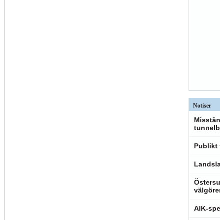
Notiser
Misstän
tunnelb
Publikt
Landsla
Östersu
välgöre
AIK-spe