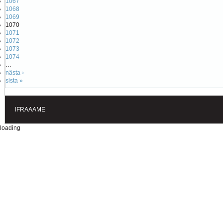
1067
1068
1069
1070
1071
1072
1073
1074
…
nästa ›
sista »
IFRAAAME
loading