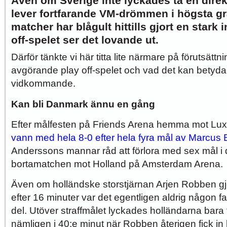
Även om Sverige inte lyckades ta en direkt
lever fortfarande VM-drömmen i högsta gra
matcher har blågult hittills gjort en stark 
off-spelet ser det lovande ut.
Därför tänkte vi här titta lite närmare på förutsättn
avgörande play off-spelet och vad det kan betyda
vidkommande.
Kan bli Danmark ännu en gång
Efter målfesten på Friends Arena hemma mot Lu
vann med hela 8-0 efter hela fyra mål av Marcus 
Anderssons mannar råd att förlora med sex mål i
bortamatchen mot Holland på Amsterdam Arena.
Även om holländske storstjärnan Arjen Robben gjo
efter 16 minuter var det egentligen aldrig någon f
del. Utöver straffmålet lyckades holländarna bara 
nämligen i 40:e minut när Robben återigen fick i