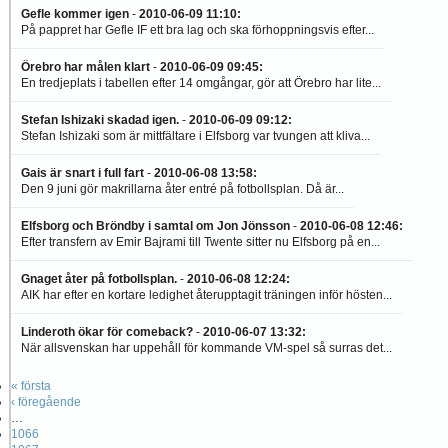
Gefle kommer igen
-
2010-06-09 11:10
:
På pappret har Gefle IF ett bra lag och ska förhoppningsvis efter...
Örebro har målen klart
-
2010-06-09 09:45
:
En tredjeplats i tabellen efter 14 omgångar, gör att Örebro har lite...
Stefan Ishizaki skadad igen.
-
2010-06-09 09:12
:
Stefan Ishizaki som är mittfältare i Elfsborg var tvungen att kliva...
Gais är snart i full fart
-
2010-06-08 13:58
:
Den 9 juni gör makrillarna åter entré på fotbollsplan. Då är...
Elfsborg och Bröndby i samtal om Jon Jönsson
-
2010-06-08 12:46
:
Efter transfern av Emir Bajrami till Twente sitter nu Elfsborg på en...
Gnaget åter på fotbollsplan.
-
2010-06-08 12:24
:
AIK har efter en kortare ledighet återupptagit träningen inför hösten...
Linderoth ökar för comeback?
-
2010-06-07 13:32
:
När allsvenskan har uppehåll för kommande VM-spel så surras det...
« första
‹ föregående
…
1066