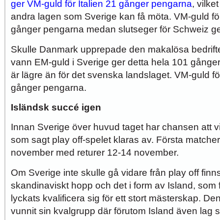
ger VM-guld för Italien 21 gånger pengarna
, vilke
andra lagen som Sverige kan få möta. VM-guld för
gånger pengarna medan slutseger för Schweiz g
Skulle Danmark upprepade den makalösa bedrifte
vann EM-guld i Sverige ger detta hela 101 gånger
är lägre än för det svenska landslaget. VM-guld fö
gånger pengarna.
Isländsk succé igen
Innan Sverige över huvud taget har chansen att 
som sagt play off-spelet klaras av. Första matche
november med returer 12-14 november.
Om Sverige inte skulle gå vidare från play off finns d
skandinaviskt hopp och det i form av Island, som 
lyckats kvalificera sig för ett stort mästerskap. D
vunnit sin kvalgrupp där förutom Island även lag 