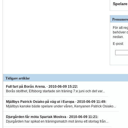
Spelare
Prenumere
För att re
behöver du
nedan.
E-post:
Tidigare artiklar
Full fart på Borås Arena.
-
2010-06-09 15:22
:
Borås stolthet, Elfsborg startade sin träning 7:e juni och det var...
Mjällbys Patrick Osiako på väg ut i Europa
-
2010-06-09 11:49
:
Mjällbys kanske bäste spelare under våren, Kenyanen Patrick Osiako...
Djurgården får möta Spartak Moskva
-
2010-06-09 11:21
:
Djurgården har spikat en träningsmatch mot ännu ett storlag från...