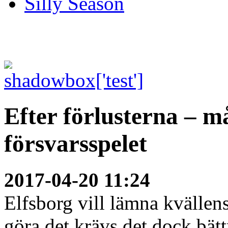
Silly Season
Efter förlusterna – m
försvarsspelet
2017-04-20 11:24
Elfsborg vill lämna kvällen
göra det krävs det dock bät