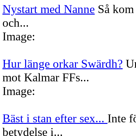
Nystart med Nanne
Så kom 
och...
Image:
Hur länge orkar Swärdh?
Un
mot Kalmar FFs...
Image:
Bäst i stan efter sex...
Inte f
betydelse i...