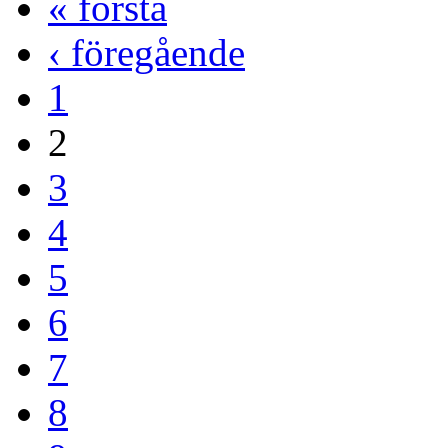
« första
‹ föregående
1
2
3
4
5
6
7
8