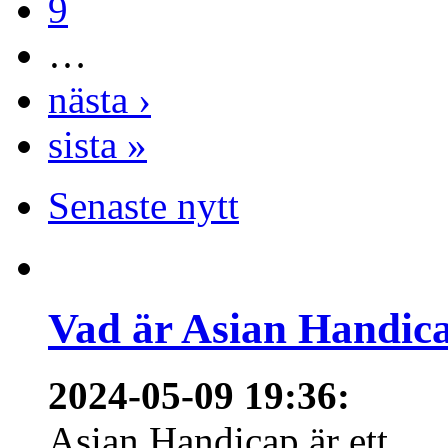
9
…
nästa ›
sista »
Senaste nytt
Vad är Asian Handica
2024-05-09 19:36
:
Asian Handicap är ett...