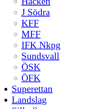
Häcken
J Södra
KFF
MFF
IFK Nkpg
Sundsvall
ÖSK
ÖFK
Superettan
Landslag