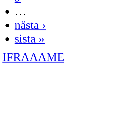
…
nästa ›
sista »
IFRAAAME