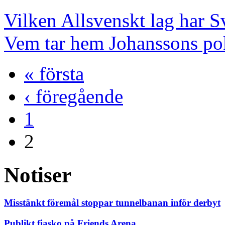
Vilken Allsvenskt lag har S
Vem tar hem Johanssons po
« första
‹ föregående
1
2
Notiser
Misstänkt föremål stoppar tunnelbanan inför derbyt
Publikt fiasko på Friends Arena