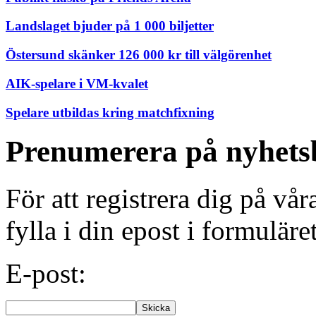
Landslaget bjuder på 1 000 biljetter
Östersund skänker 126 000 kr till välgörenhet
AIK-spelare i VM-kvalet
Spelare utbildas kring matchfixning
Prenumerera på nyhets
För att registrera dig på vå
fylla i din epost i formuläre
E-post: