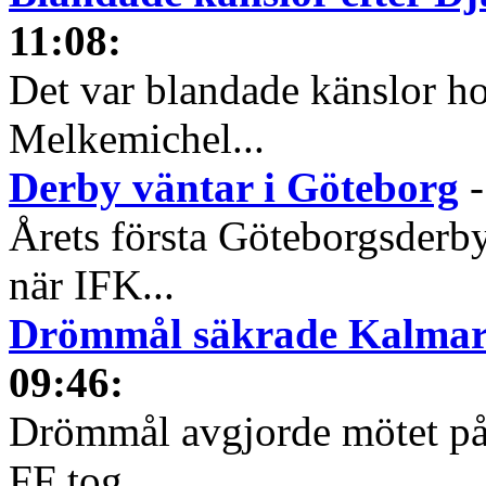
11:08
:
Det var blandade känslor h
Melkemichel...
Derby väntar i Göteborg
Årets första Göteborgsderby
när IFK...
Drömmål säkrade Kalmars
09:46
:
Drömmål avgjorde mötet på
FF tog...