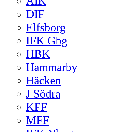
AIK
DIF
Elfsborg
IFK Gbg
HBK
Hammarby
Häcken
J Södra
KFF
MFF