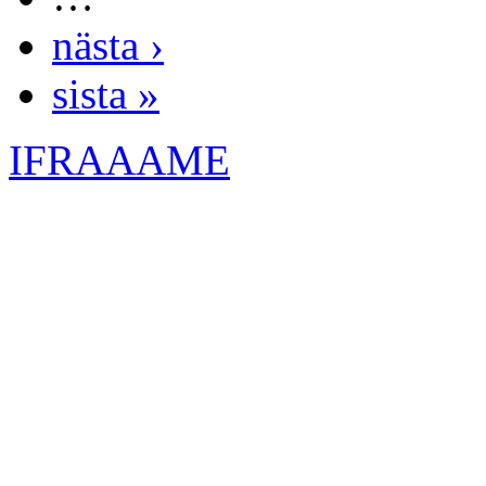
nästa ›
sista »
IFRAAAME