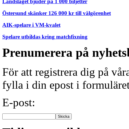
Landslaget bjuder på 1 000 biljetter
Östersund skänker 126 000 kr till välgörenhet
AIK-spelare i VM-kvalet
Spelare utbildas kring matchfixning
Prenumerera på nyhets
För att registrera dig på vå
fylla i din epost i formuläre
E-post: