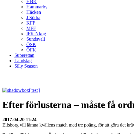
HBK
Hammarby
Häcken
J Södra
KFF
MFF
IFK Nkpg
Sundsvall
ÖSK
ÖFK
Superettan
Landslag
Silly Season
Efter förlusterna – måste få ord
2017-04-20 11:24
Elfsborg vill lämna kvällens match med tre poäng, för att göra det kr