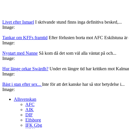
Livet efter Ismael
I skrivande stund finns inga definitiva besked,...
Image:
Tankar om KFFs framtid
Efter förlusten borta mot AFC Eskilstuna är d
Image:
Nystart med Nanne
Så kom då det som väl alla väntat på och...
Image:
Hur länge orkar Swärdh?
Under en längre tid har kritiken mot Kalmar
Image:
Bäst i stan efter sex...
Inte för att det kanske har så stor betydelse i...
Image:
Allsvenskan
AFC
AIK
DIF
Elfsborg
IFK Gbg