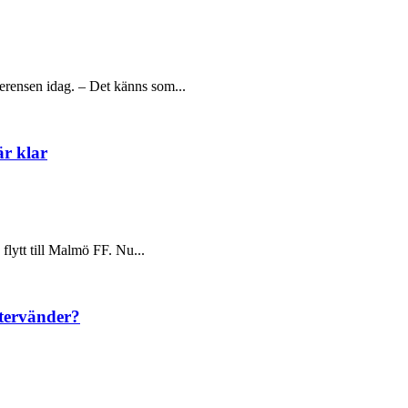
erensen idag. – Det känns som...
är klar
flytt till Malmö FF. Nu...
återvänder?