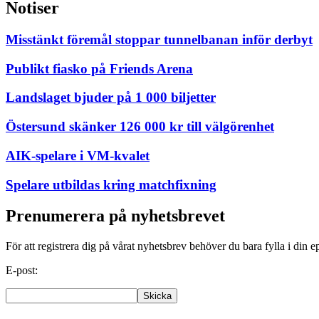
Notiser
Misstänkt föremål stoppar tunnelbanan inför derbyt
Publikt fiasko på Friends Arena
Landslaget bjuder på 1 000 biljetter
Östersund skänker 126 000 kr till välgörenhet
AIK-spelare i VM-kvalet
Spelare utbildas kring matchfixning
Prenumerera på nyhetsbrevet
För att registrera dig på vårat nyhetsbrev behöver du bara fylla i din e
E-post: