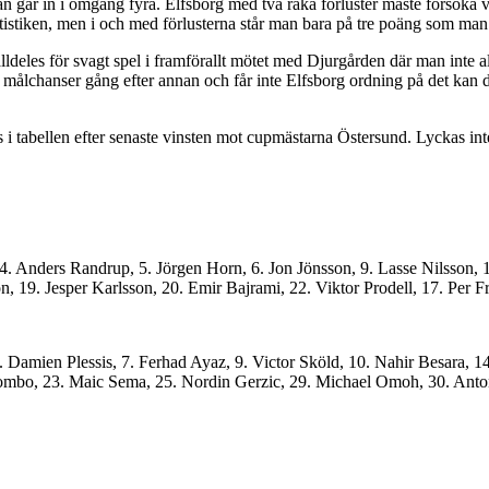
n går in i omgång fyra. Elfsborg med två raka förluster måste försök
tatistiken, men i och med förlusterna står man bara på tre poäng som ma
r alldeles för svagt spel i framförallt mötet med Djurgården där man inte
a målchanser gång efter annan och får inte Elfsborg ordning på det kan det
 tabellen efter senaste vinsten mot cupmästarna Östersund. Lyckas inte El
4. Anders Randrup, 5. Jörgen Horn, 6. Jon Jönsson, 9. Lasse Nilsson, 
, 19. Jesper Karlsson, 20. Emir Bajrami, 22. Viktor Prodell, 17. Per 
. Damien Plessis, 7. Ferhad Ayaz, 9. Victor Sköld, 10. Nahir Besara, 
Mbombo, 23. Maic Sema, 25. Nordin Gerzic, 29. Michael Omoh, 30. Ant