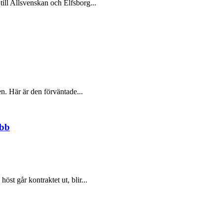
till Allsvenskan och Elfsborg...
en. Här är den förväntade...
ubb
st går kontraktet ut, blir...