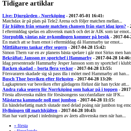
Tidigare artiklar
Live: Djurgården - Norrköping
-
2017-05-01 16:41
:
Matchdax är på plats på Tele2 Arena och följer matchen mellan...
Får hjälten från senaste matchen chansen från start idag igen?
-
I eftermiddag spelas en allsvensk match och det är AIK som tar emot..
Storpublik väntas när nykomlingen kommer på besök
-
2017-04-
En match att se fram emot i eftermiddag då Hammarby tar emot...
Mittfältarens tankar efter segern
-
2017-04-28 15:42
:
Simon Thern var en av planens bästa spelare i går mot Sirius men han.
Bekräftat: Jansson ny sportchef i Hammarby
-
2017-04-28 14:46
:
Idag presenterade Hammarby Jesper Jansson som ny sportchef i klubb
Backen skadad – borta flera veckor
-
2017-04-28 13:55
:
Försvararen skadade sig så pass illa i mötet med Hammarby att han...
Busch Thor besviken efter förlusten
-
2017-04-28 13:20
:
Lagkaptenen var besviken efter gårdagens förlust där han tyckte att...
Andra raka segern för Norrköping som hakar på i toppen
-
2017
Första allsvenska målen för försäsongens succéanfallare när IFK...
Mästarna kammade noll mot jumbon
-
2017-04-28 11:15
:
En händelsefattig match slutade med delad poäng när jumbon tog emot
Hyllningen till matchhjälten
-
2017-04-28 10:43
:
Han har varit petad i inledningen av årets allsvenska men när han...
« första
‹ föregående