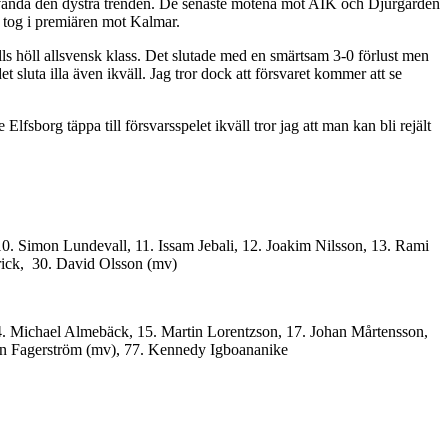
a vända den dystra trenden. De senaste mötena mot AIK och Djurgården
n tog i premiären mot Kalmar.
 alls höll allsvensk klass. Det slutade med en smärtsam 3-0 förlust men
 sluta illa även ikväll. Jag tror dock att försvaret kommer att se
fsborg täppa till försvarsspelet ikväll tror jag att man kan bli rejält
10. Simon Lundevall, 11. Issam Jebali, 12. Joakim Nilsson, 13. Rami
Frick, 30. David Olsson (mv)
14. Michael Almebäck, 15. Martin Lorentzson, 17. Johan Mårtensson,
on Fagerström (mv), 77. Kennedy Igboananike