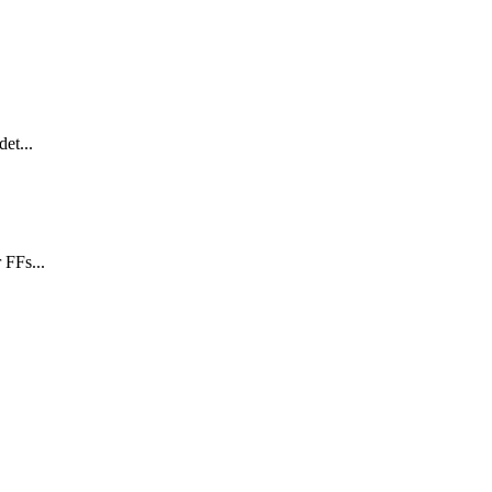
et...
 FFs...