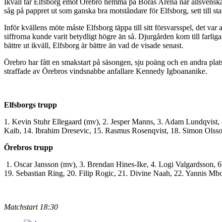
Ikväll tar Elfsborg emot Örebro hemma på Borås Arena när allsvenska
såg på pappret ut som ganska bra motståndare för Elfsborg, sett till s
Inför kvällens möte måste Elfsborg täppa till sitt försvarsspel, det va
siffrorna kunde varit betydligt högre än så. Djurgården kom till farlig
bättre ut ikväll, Elfsborg är bättre än vad de visade senast.
Örebro har fått en smakstart på säsongen, sju poäng och en andra plats i
straffade av Örebros vindsnabbe anfallare Kennedy Igboananike.
Elfsborgs trupp
1. Kevin Stuhr Ellegaard (mv), 2. Jesper Manns, 3. Adam Lundqvist, 
Kaib, 14. Ibrahim Dresevic, 15. Rasmus Rosenqvist, 18. Simon Olsson
Örebros trupp
1. Oscar Jansson (mv), 3. Brendan Hines-Ike, 4. Logi Valgardsson, 6
19. Sebastian Ring, 20. Filip Rogic, 21. Divine Naah, 22. Yannis 
Matchstart 18:30