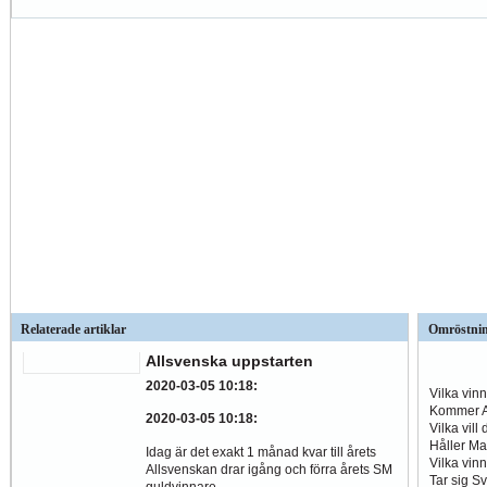
Relaterade artiklar
Omröstni
Allsvenska uppstarten
2020-03-05 10:18
:
Vilka vin
Kommer Al
2020-03-05 10:18
:
Vilka vill
Håller Ma
Idag är det exakt 1 månad kvar till årets
Vilka vin
Allsvenskan drar igång och förra årets SM
Tar sig S
guldvinnare...