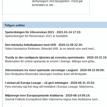
derbysegern mot Djurgården. I höst går
kontraktet ut, blir...
Tidigare artiklar
Spelordningen för Allsvenskan 2021
-
2021-01-14 17:15
:
Spelordningen för Allsvenskan 2021 är fastställd.
Den tekniska fotbollsplanen med VAR
-
2020-11-09 22:35
:
Video Assistance Referees, förkortat VAR, är en teknik som varit med...
Trustly är den vanligaste tjänsten på svenska sportsbooks
-
2020-10-31 19
Marknaden för online-spelande är enorm i Sverige. Många som gillar...
Allsvenskans tre mest spännade värvningar i augusti
-
2020-09-15 00:00
:
Den förskjutna Allsvenska säsongen innebar även ett förskjutet...
I väntan på Europa Leauge – så gick lottningen
-
2020-08-31 15:52
:
Fyra svenska lag fick idag sitt motstånd i Europa Leauge. Matcherna...
Miljonregn över Europaspelande klubbarna
-
2020-08-14 09:14
:
Svensk Fotbolls Europafond låter miljonerna regna över klubbarna som...