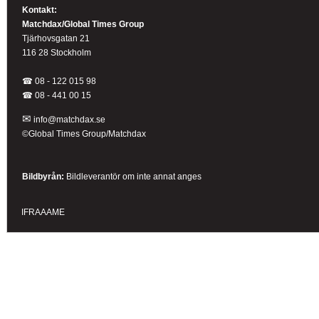
Kontakt:
Matchdax/Global Times Group
Tjärhovsgatan 21
116 28 Stockholm
☎ 08 - 122 015 98
☎
08 - 441 00 15
✉
info@matchdax.se
©Global Times Group/Matchdax
Bildbyrån:
B
ildleverantör om inte annat anges
IFRAAAME