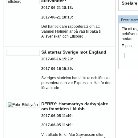
återvänder?
Spelare
2017-06-21 18:13
:
2017-06-21 18:13
:
Prenumere
Det har tidigare rapporterats om att
För att re
Samuel Holmén är på väg tillbaka till
behöver du
Allsvenskan och Elfsborg...
nedan.
E-post:
Så startar Sverige mot England
2017-06-16 15:29
:
2017-06-16 15:29
:
Sveriges startelva har läckt ut och först att
presentera den var Expressen. Här är den
förväntade...
DERBY: Hammarbys derbyhjälte
om framtiden i klubb
2017-06-05 11:49
:
2017-06-05 11:49
:
Vi träffade Birkir Már Sævarsson efter