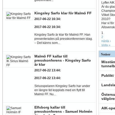
Lyfter AI
Är du glad
Champio
Kingsley Sarfo klar för Malmö FF
Vilket St
2010?
2017-06-22 16:34
:
Har vi fö
2017-06-22 16:34
:
Allsvens
1
Kingsley Sarfo är klar för Malmö FF. Han
2
presenterades på presskonferensen idag.
nästa ›
– Det känns som...
sista »
Notiser
Malmö FF kallar till
presskonferens - Kingsley Sarfo
Misstän
är klar
tunnelb
2017-06-22 13:44
:
Publikt
2017-06-22 13:44
:
Landsla
Siriusspelaren Kingsley Sarfo har under
en längre tid kopplats med en flytt till
Malmö FF. Nu...
Östersu
välgöre
Elfsborg kallar till
AIK-spe
presskonferens - Samuel Holmén