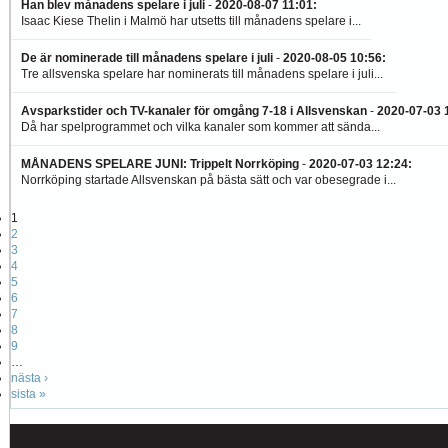
Han blev månadens spelare i juli
-
2020-08-07 11:01
:
Isaac Kiese Thelin i Malmö har utsetts till månadens spelare i...
De är nominerade till månadens spelare i juli
-
2020-08-05 10:56
:
Tre allsvenska spelare har nominerats till månadens spelare i juli...
Avsparkstider och TV-kanaler för omgång 7-18 i Allsvenskan
-
2020-07-03 
Då har spelprogrammet och vilka kanaler som kommer att sända...
MÅNADENS SPELARE JUNI: Trippelt Norrköping
-
2020-07-03 12:24
:
Norrköping startade Allsvenskan på bästa sätt och var obesegrade i...
1
2
3
4
5
6
7
8
9
…
nästa ›
sista »