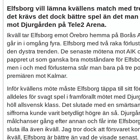
Elfsborg vill lämna kvällens match med tre
det krävs det dock bättre spel än det man
mot Djurgården på Tele2 Arena.
Ikväll tar Elfsborg emot Örebro hemma på Borås 
går in i omgång fyra. Elfsborg med två raka förlu
den dystra trenden. De senaste mötena mot AIK 
pappret ut som ganska bra motståndare för Elfsborg, 
men i och med förlusterna står man bara på tre 
premiären mot Kalmar.
Inför kvällens möte måste Elfsborg täppa till sitt f
alldeles för svagt spel i framförallt mötet med Dju
höll allsvensk klass. Det slutade med en smärtsa
siffrorna kunde varit betydligt högre än så. Djurgår
målchanser gång efter annan och får inte Elfsbor
sluta illa även ikväll. Jag tror dock att försvaret k
ikväll, Elfsborg är bättre än vad de visade senast.