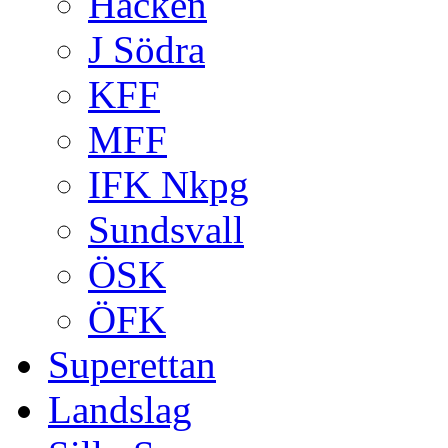
Häcken
J Södra
KFF
MFF
IFK Nkpg
Sundsvall
ÖSK
ÖFK
Superettan
Landslag