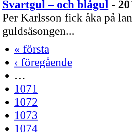
Svartgul – och blågul
-
20
Per Karlsson fick åka på lan
guldsäsongen...
« första
‹ föregående
…
1071
1072
1073
1074