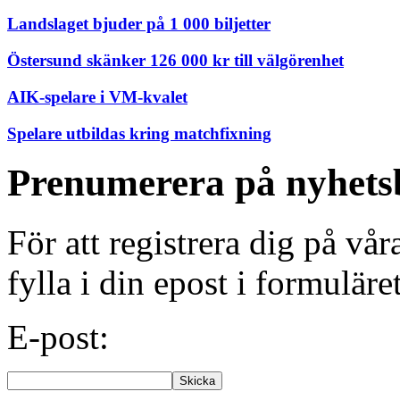
Landslaget bjuder på 1 000 biljetter
Östersund skänker 126 000 kr till välgörenhet
AIK-spelare i VM-kvalet
Spelare utbildas kring matchfixning
Prenumerera på nyhets
För att registrera dig på vå
fylla i din epost i formuläre
E-post: