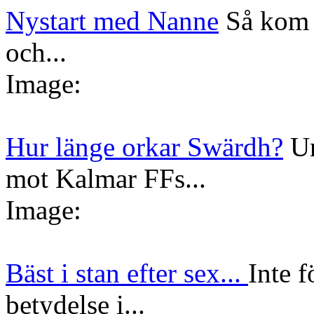
Nystart med Nanne
Så kom 
och...
Image:
Hur länge orkar Swärdh?
Un
mot Kalmar FFs...
Image:
Bäst i stan efter sex...
Inte f
betydelse i...