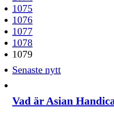
1075
1076
1077
1078
1079
Senaste nytt
Vad är Asian Handica