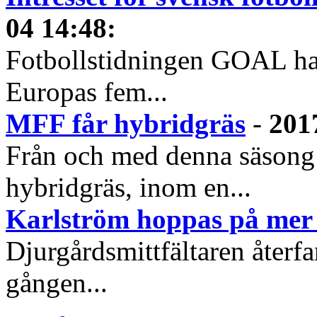
04 14:48
:
Fotbollstidningen GOAL har 
Europas fem...
MFF får hybridgräs
-
201
Från och med denna säsong
hybridgräs, inom en...
Karlström hoppas på mer 
Djurgårdsmittfältaren återfan
gången...