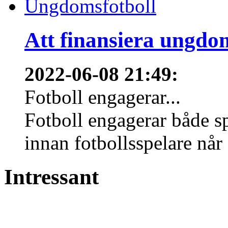
Att finansiera ungdo
2022-06-08 21:49
:
Fotboll engagerar...
Fotboll engagerar både s
innan fotbollsspelare når 
Intressant