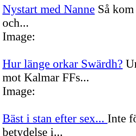
Nystart med Nanne
Så kom 
och...
Image:
Hur länge orkar Swärdh?
Un
mot Kalmar FFs...
Image:
Bäst i stan efter sex...
Inte f
betydelse i...