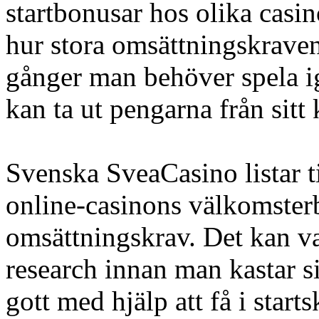
startbonusar hos olika casino
hur stora omsättningskraven
gånger man behöver spela i
kan ta ut pengarna från sitt
Svenska SveaCasino
listar
online-casinons välkomster
omsättningskrav. Det kan vara
research innan man kastar si
gott med hjälp att få i star