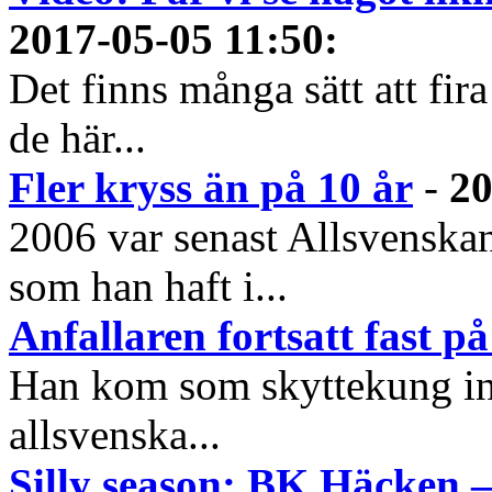
2017-05-05 11:50
:
Det finns många sätt att fir
de här...
Fler kryss än på 10 år
-
20
2006 var senast Allsvenska
som han haft i...
Anfallaren fortsatt fast p
Han kom som skyttekung in
allsvenska...
Silly season: BK Häcken 