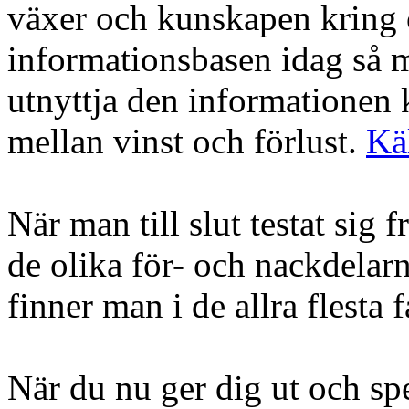
växer och kunskapen kring o
informationsbasen idag så m
utnyttja den informationen 
mellan vinst och förlust.
Kä
När man till slut testat sig 
de olika för- och nackdelar
finner man i de allra flesta f
När du nu ger dig ut och spe