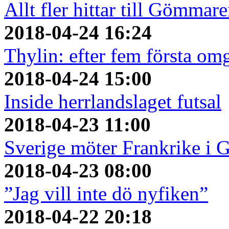
Allt fler hittar till Gömmar
2018-04-24 16:24
Thylin: efter fem första o
2018-04-24 15:00
Inside herrlandslaget futsal
2018-04-23 11:00
Sverige möter Frankrike i 
2018-04-23 08:00
”Jag vill inte dö nyfiken”
2018-04-22 20:18