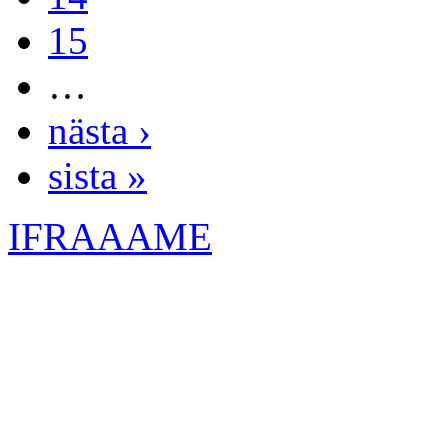
15
…
nästa ›
sista »
IFRAAAME