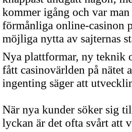
kommer igång och var man s
förmånliga online-casinon p
möjliga nytta av sajternas s
Nya plattformar, ny teknik
fått casinovärlden på nätet a
ingenting säger att utveckli
När nya kunder söker sig til
lyckan är det ofta svårt att 