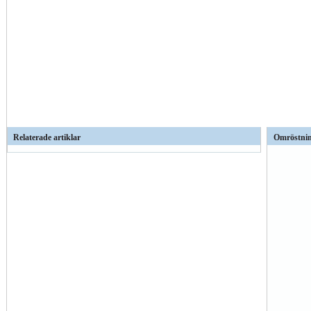
Relaterade artiklar
Omröstni