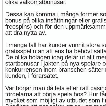
olika välkomstbonusar.
Dessa kan komma i många former som
bonus på olika insättningar eller grati
freespins) och för den uppmärksamm
att dra nytta av.
I många fall har kunder vunnit stora
gratisspel utan att ens ha behövt sätt
De olika bolagen idag delar ut allt m
startbonusar i jakten på nya spelare
konkurrensen inom branschen sätter na
kunden, i förarsätet
.
Var börjar man då leta efter rätt cas
fördelarna att börja spela hos? Hur få
mycket som möjligt av utbudet som fi