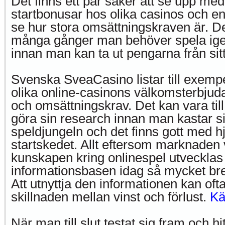
Det finns ett par saker att se upp me
startbonusar hos olika casinos och en v
se hur stora omsättningskraven är. De
många gånger man behöver spela ige
innan man kan ta ut pengarna från sitt
Svenska SveaCasino
listar till exem
olika online-casinons välkomsterbjud
och omsättningskrav. Det kan vara till 
göra sin research innan man kastar sig
speldjungeln och det finns gott med hjä
startskedet. Allt eftersom marknaden
kunskapen kring onlinespel utvecklas
informationsbasen idag så mycket bre
Att utnyttja den informationen kan oft
skillnaden mellan vinst och förlust.
Kä
När man till slut testat sig fram och hi