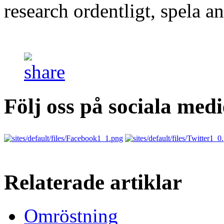
research ordentligt, spela an
Följ oss på sociala medi
Relaterade artiklar
Omröstning