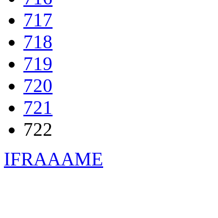
717
718
719
720
721
722
IFRAAAME