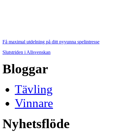
Få maximal utdelning på ditt nyvunna spelintresse
Slutstriden i Allsvenskan
Bloggar
Tävling
Vinnare
Nyhetsflöde