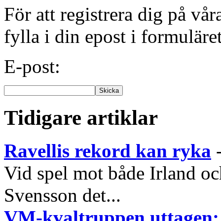
För att registrera dig på vå
fylla i din epost i formuläre
E-post:
Tidigare artiklar
Ravellis rekord kan ryka
Vid spel mot både Irland o
Svensson det...
VM-kvaltruppen uttagen: 