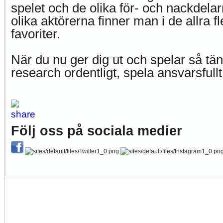
spelet och de olika för- och nackdela
olika aktörerna finner man i de allra fl
favoriter.
När du nu ger dig ut och spelar så tän
research ordentligt, spela ansvarsfullt 
Följ oss på sociala medier