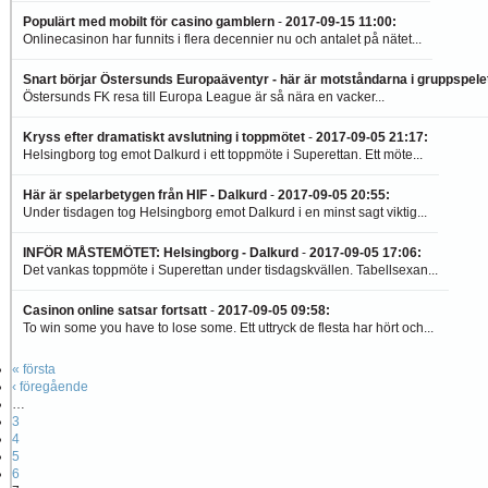
Populärt med mobilt för casino gamblern
-
2017-09-15 11:00
:
Onlinecasinon har funnits i flera decennier nu och antalet på nätet...
Snart börjar Östersunds Europaäventyr - här är motståndarna i gruppspele
Östersunds FK resa till Europa League är så nära en vacker...
Kryss efter dramatiskt avslutning i toppmötet
-
2017-09-05 21:17
:
Helsingborg tog emot Dalkurd i ett toppmöte i Superettan. Ett möte...
Här är spelarbetygen från HIF - Dalkurd
-
2017-09-05 20:55
:
Under tisdagen tog Helsingborg emot Dalkurd i en minst sagt viktig...
INFÖR MÅSTEMÖTET: Helsingborg - Dalkurd
-
2017-09-05 17:06
:
Det vankas toppmöte i Superettan under tisdagskvällen. Tabellsexan...
Casinon online satsar fortsatt
-
2017-09-05 09:58
:
To win some you have to lose some. Ett uttryck de flesta har hört och...
« första
‹ föregående
…
3
4
5
6