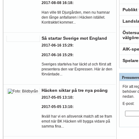
2017-08-08 16:18
:
Publikt
Han ville till Djurgården, men nu hamnar
den långe anfallaren i Häcken istället.
Landsla
Kontraktet kommer...
Östersu
välgöre
Så startar Sverige mot England
2017-06-16 15:29
:
AIK-spe
2017-06-16 15:29
:
Spelare
Sveriges startelva har läckt ut och först att
presentera den var Expressen. Här är den
förväntade...
Prenumere
För att re
Häcken siktar på tre nya poäng
behöver du
nedan.
2017-05-05 13:10
:
E-post:
2017-05-05 13:10
:
Ikväll har vi en allsvensk match att se fram
emot när BK Häcken vill bygga vidare på
samma fina...