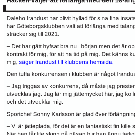
Häcken väljer att förlänga med den 18-år
Allsvenskan
Superettan
Landslag
Silly Season
stått för flera fina insatser i den allsvens
AFC
AIK
DIF
Elfsborg
IFK Gbg
HBK
Hammarby
Häcken
J Sö
Daleho Irandust har blivit hyllad för sina fina insa
har Göteborgsklubben valt att förlänga med talang
sträcker sig till 2021.
– Det har gått hyfsat bra nu i början men det är op
kontrakt för mig, för att ha tid på mig. Det känns k
mig,
säger Irandust till klubbens hemsida.
Den tuffa konkurrensen i klubben är något Irandust
– Jag triggas av konkurrens, då måste jag preste
utvecklas jag. Jag lär mig jättemycket här, jag ko
och det utvecklar mig.
Sportchef Sonny Karlsson är glad över förlängni
– Vi är jätteglada, för det är en fantastiskt fin kil
När han får lite skinn på näsan blir han ännu farli