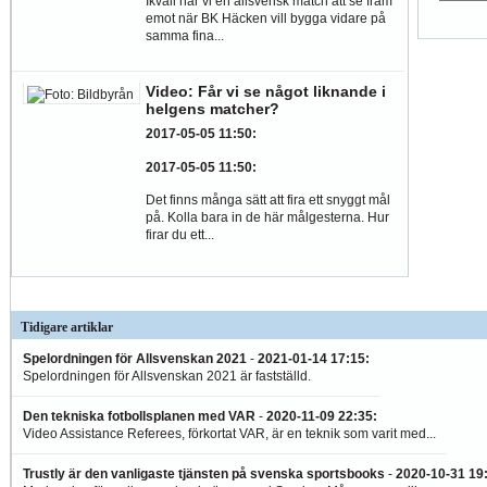
Ikväll har vi en allsvensk match att se fram
emot när BK Häcken vill bygga vidare på
samma fina...
Video: Får vi se något liknande i
helgens matcher?
2017-05-05 11:50
:
2017-05-05 11:50
:
Det finns många sätt att fira ett snyggt mål
på. Kolla bara in de här målgesterna. Hur
firar du ett...
Tidigare artiklar
Spelordningen för Allsvenskan 2021
-
2021-01-14 17:15
:
Spelordningen för Allsvenskan 2021 är fastställd.
Den tekniska fotbollsplanen med VAR
-
2020-11-09 22:35
:
Video Assistance Referees, förkortat VAR, är en teknik som varit med...
Trustly är den vanligaste tjänsten på svenska sportsbooks
-
2020-10-31 19