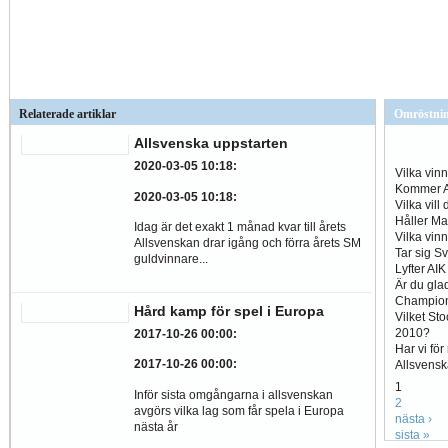
Relaterade artiklar
Omröstni
Allsvenska uppstarten
2020-03-05 10:18
:
Vilka vin
Kommer Al
2020-03-05 10:18
:
Vilka vill
Håller Ma
Idag är det exakt 1 månad kvar till årets
Vilka vin
Allsvenskan drar igång och förra årets SM
Tar sig S
guldvinnare...
Lyfter AI
Är du glad
Champio
Hård kamp för spel i Europa
Vilket St
2010?
2017-10-26 00:00
:
Har vi fö
2017-10-26 00:00
:
Allsvens
1
Inför sista omgångarna i allsvenskan
2
avgörs vilka lag som får spela i Europa
nästa ›
nästa år
sista »