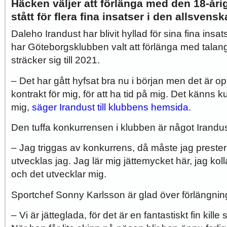
Häcken väljer att förlänga med den 18-år
stått för flera fina insatser i den allsvens
Daleho Irandust har blivit hyllad för sina fina insa
har Göteborgsklubben valt att förlänga med talang
sträcker sig till 2021.
– Det har gått hyfsat bra nu i början men det är op
kontrakt för mig, för att ha tid på mig. Det känns k
mig,
säger Irandust till klubbens hemsida.
Den tuffa konkurrensen i klubben är något Irandust
– Jag triggas av konkurrens, då måste jag preste
utvecklas jag. Jag lär mig jättemycket här, jag ko
och det utvecklar mig.
Sportchef Sonny Karlsson är glad över förlängni
– Vi är jätteglada, för det är en fantastiskt fin kil