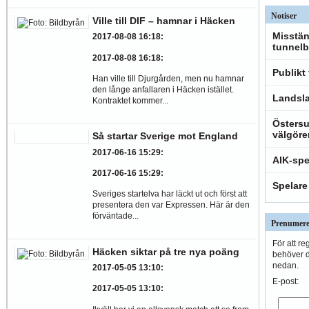
Notiser
Ville till DIF – hamnar i Häcken
Misstän
2017-08-08 16:18
:
tunnelb
2017-08-08 16:18
:
Publikt
Han ville till Djurgården, men nu hamnar
den långe anfallaren i Häcken istället.
Landsla
Kontraktet kommer...
Östersu
välgöre
Så startar Sverige mot England
2017-06-16 15:29
:
AIK-spe
2017-06-16 15:29
:
Spelare
Sveriges startelva har läckt ut och först att
presentera den var Expressen. Här är den
förväntade...
Prenumere
För att re
Häcken siktar på tre nya poäng
behöver du
nedan.
2017-05-05 13:10
:
E-post:
2017-05-05 13:10
: