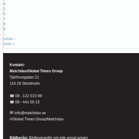
4
5
6
7
8
9
…
nästa ›
sista »
Kontakt:
Matchdax/Global Times Group
Tjärhovsgatan 21
116 28 Stockholm
☎ 08 - 122 015 98
☎
08 - 441 00 15
✉
info@matchdax.se
©Global Times Group/Matchdax
Bildbyrån:
B
ildleverantör om inte annat anges