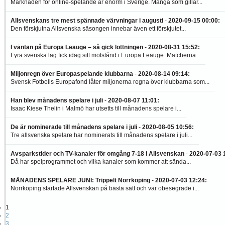
Marknaden för online-spelande är enorm i Sverige. Många som gillar...
Allsvenskans tre mest spännade värvningar i augusti
-
2020-09-15 00:00
:
Den förskjutna Allsvenska säsongen innebar även ett förskjutet...
I väntan på Europa Leauge – så gick lottningen
-
2020-08-31 15:52
:
Fyra svenska lag fick idag sitt motstånd i Europa Leauge. Matcherna...
Miljonregn över Europaspelande klubbarna
-
2020-08-14 09:14
:
Svensk Fotbolls Europafond låter miljonerna regna över klubbarna som...
Han blev månadens spelare i juli
-
2020-08-07 11:01
:
Isaac Kiese Thelin i Malmö har utsetts till månadens spelare i...
De är nominerade till månadens spelare i juli
-
2020-08-05 10:56
:
Tre allsvenska spelare har nominerats till månadens spelare i juli...
Avsparkstider och TV-kanaler för omgång 7-18 i Allsvenskan
-
2020-07-03 
Då har spelprogrammet och vilka kanaler som kommer att sända...
MÅNADENS SPELARE JUNI: Trippelt Norrköping
-
2020-07-03 12:24
:
Norrköping startade Allsvenskan på bästa sätt och var obesegrade i...
1
2
3