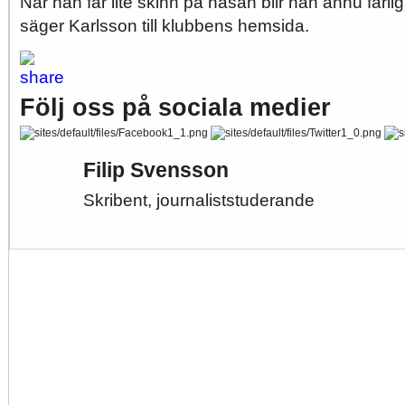
När han får lite skinn på näsan blir han ännu farli
säger Karlsson till klubbens hemsida.
Följ oss på sociala medier
Filip Svensson
Skribent, journaliststuderande