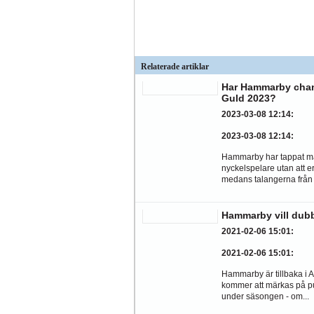
Relaterade artiklar
Har Hammarby chan
Guld 2023?
2023-03-08 12:14
:
2023-03-08 12:14
:
Hammarby har tappat 
nyckelspelare utan att er
medans talangerna från 
Hammarby vill dubb
2021-02-06 15:01
:
2021-02-06 15:01
:
Hammarby är tillbaka i 
kommer att märkas på pu
under säsongen - om...