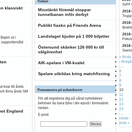
Notiser
SvFF 
en klassiskt
Misstänkt föremål stoppar
2018-
tunnelbanan inför derbyt
Trupp 
2018-
Publikt fiasko på Friends Arena
Ibrahi
2018-
Landslaget bjuder på 1 000 biljetter
 Bajen ut i
Fokus
 supportervåld
2018-
Östersund skänker 126 000 kr till
Svens
välgörenhet
« första
‹ föreg
ten
AIK-spelare i VM-kvalet
…
6
Spelare utbildas kring matchfixning
7
8
9
 kvar till årets
10
Prenumerera på nyhetsbrevet
och förra årets SM
11
För att registrera dig på vårat nyhetsbrev
12
behöver du bara fylla i din epost i formuläret
13
nedan.
14
 mot England
…
E-post:
nästa ›
sista »