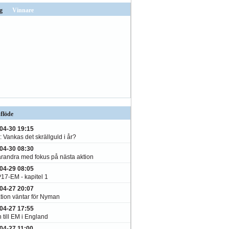
g
Vinnare
flöde
04-30 19:15
 Vankas det skrällguld i år?
04-30 08:30
varandra med fokus på nästa aktion
04-29 08:05
P17-EM - kapitel 1
04-27 20:07
tion väntar för Nyman
04-27 17:55
 till EM i England
04-27 11:00