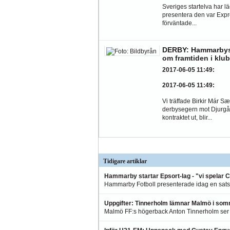
Sveriges startelva har läc
presentera den var Expr
förväntade...
DERBY: Hammarbys 
om framtiden i klu
2017-06-05 11:49
:
2017-06-05 11:49
:
Vi träffade Birkir Már S
derbysegern mot Djurgår
kontraktet ut, blir...
Tidigare artiklar
Hammarby startar Epsort-lag - "vi spelar 
Hammarby Fotboll presenterade idag en sats
Uppgifter: Tinnerholm lämnar Malmö i so
Malmö FF:s högerback Anton Tinnerholm ser ut