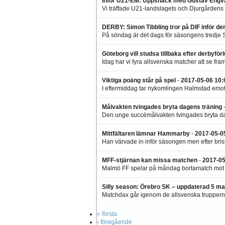
Inför U21-EM: Uppsnack med Gustav Engva
Vi träffade U21-landslagets och Djurgårdens f
DERBY: Simon Tibbling tror på DIF inför de
På söndag är det dags för säsongens tredje S
Göteborg vill studsa tillbaka efter derbyför
Idag har vi fyra allsvenska matcher att se fra
Viktiga poäng står på spel
-
2017-05-06 10:
I eftermiddag tar nykomlingen Halmstad emot A
Målvakten tvingades bryta dagens träning
Den unge succémålvakten tvingades bryta dag
Mittfältaren lämnar Hammarby
-
2017-05-0
Han värvade in inför säsongen men efter brist
MFF-stjärnan kan missa matchen
-
2017-05
Malmö FF spelar på måndag bortamatch mot E
Silly season: Örebro SK – uppdaterad 5 ma
Matchdax går igenom de allsvenska trupperna i
« första
‹ föregående