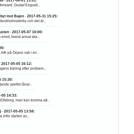
ll
-
2017-06-01 15:01
:
orward, Gustaf Engvall...
rbyt mot Bajen
-
2017-05-31 15:25
:
tockholmsderby och det är...
lusten
-
2017-05-07 10:00
:
m emot, bland annat ska...
00
:
IK på Örjans vall i en...
-
2017-05-05 16:12
:
ens träning efter problem...
5 15:30
:
ande speltid lånar...
-05 14:33
:
lfsborg, man kan komma att...
j
-
2017-05-05 13:58
:
nför starten av...