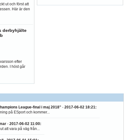
kt ut och först att
essen. Här är den
derbyhjälte
bb
ævarsson efter
den. I höst går
Champions League-final i maj 2018"
-
2017-06-02 18:21
:
ning på ESport och kommer...
mmar
-
2017-06-02 11:00
:
 att vara på väg från...