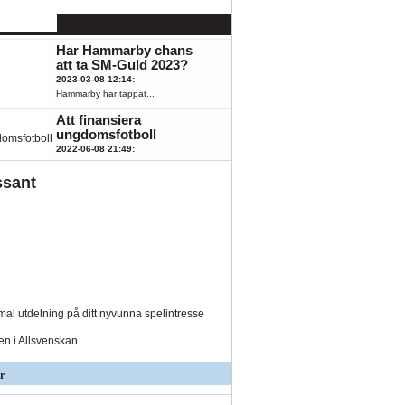
känna till
2023-08-07 15:43
:
Hästar, fotboll,...
Har Hammarby chans
att ta SM-Guld 2023?
2023-03-08 12:14
:
Hammarby har tappat...
Att finansiera
ungdomsfotboll
2022-06-08 21:49
:
Fotboll engagerar...
ssant
al utdelning på ditt nyvunna spelintresse
den i Allsvenskan
r