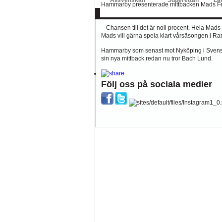
Hammarby presenterade mittbacken Mads Fenge
Hammarby som inte får loss sitt nyförvärv förr
– Chansen till det är noll procent. Hela Mads 
Mads vill gärna spela klart vårsäsongen i R
Hammarby som senast mot Nyköping i Svenska 
sin nya mittback redan nu tror Bach Lund.
Följ oss på sociala medier