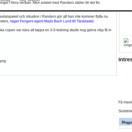
r i förra veckan. Men avtalet med Randers ställer till det för
än 1 juli, detta då avtalet med den danska klubben fortfarande gäller.
avtalspaket och situation i Randers gör att han inte kommer flytta nu.
anders,
säger Fengers agent Mads Bach Lund till Tipsbladet.
cupen var nära att tappa en 3-0-ledning skulle nog gärna vilja få in
Intre
Få maxim
Slutstri
Blogga