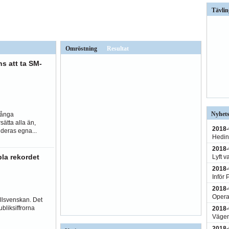
Tävlin
Omröstning
Resultat
s att ta SM-
Nyhets
många
sätta alla än,
2018-
deras egna...
Hedin:
2018-
la rekordet
Lyft 
2018-
Inför 
2018-
Opera
Allsvenskan. Det
bliksiffrorna
2018-
Vägen
2018-