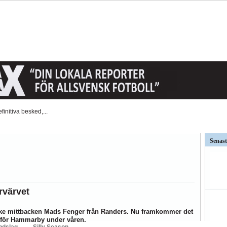
t AFC Eskilstuna är det...
väntat på och...
Senast
ar kritiken mot Kalmar FFs...
så stor betydelse i...
rvärvet
ndslag
Silly Season
ke mittbacken Mads Fenger från Randers. Nu framkommer det
BK
Hammarby
Häcken
J Södra
KFF
MFF
IFK Nkpg
Sundsvall
ÖS
g för Hammarby under våren.