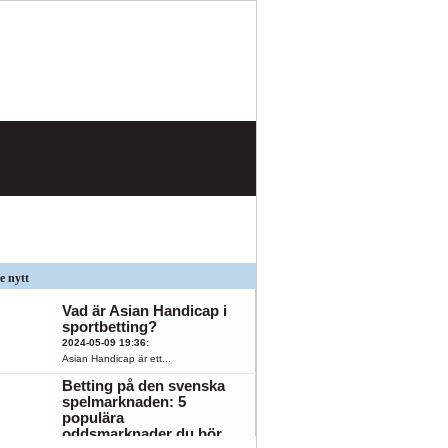
e nytt
Vad är Asian Handicap i
sportbetting?
2024-05-09 19:36
:
Asian Handicap är ett...
Betting på den svenska
spelmarknaden: 5
populära
K
ÖFK
oddsmarknader du bör