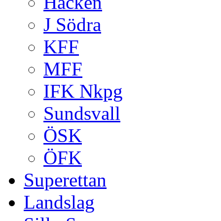
Häcken
J Södra
KFF
MFF
IFK Nkpg
Sundsvall
ÖSK
ÖFK
Superettan
Landslag