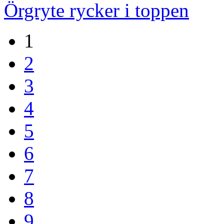
Örgryte rycker i toppen
1
2
3
4
5
6
7
8
9