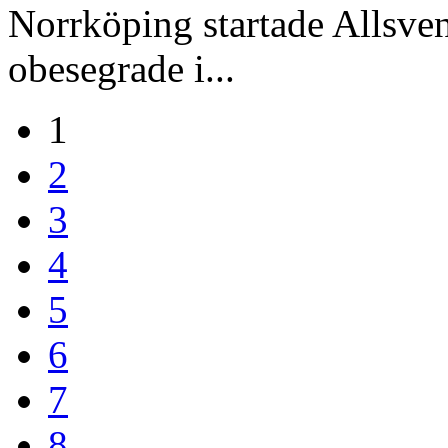
Norrköping startade Allsven
obesegrade i...
1
2
3
4
5
6
7
8