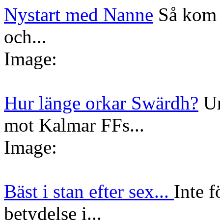
Nystart med Nanne
Så kom 
och...
Image:
Hur länge orkar Swärdh?
Un
mot Kalmar FFs...
Image:
Bäst i stan efter sex...
Inte f
betydelse i...