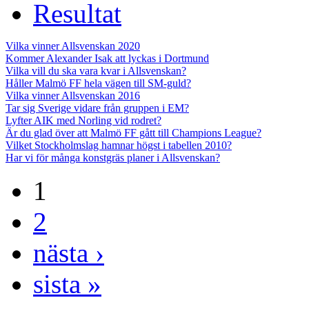
Resultat
Vilka vinner Allsvenskan 2020
Kommer Alexander Isak att lyckas i Dortmund
Vilka vill du ska vara kvar i Allsvenskan?
Håller Malmö FF hela vägen till SM-guld?
Vilka vinner Allsvenskan 2016
Tar sig Sverige vidare från gruppen i EM?
Lyfter AIK med Norling vid rodret?
Är du glad över att Malmö FF gått till Champions League?
Vilket Stockholmslag hamnar högst i tabellen 2010?
Har vi för många konstgräs planer i Allsvenskan?
1
2
nästa ›
sista »