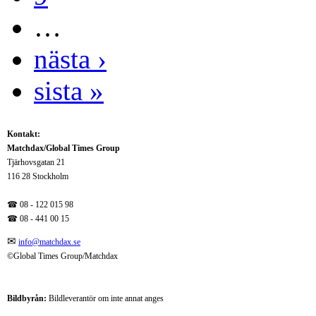
…
nästa ›
sista »
Kontakt:
Matchdax/Global Times Group
Tjärhovsgatan 21
116 28 Stockholm
☎ 08 - 122 015 98
☎
08 - 441 00 15
✉
info@matchdax.se
©Global Times Group/Matchdax
Bildbyrån:
B
ildleverantör om inte annat anges