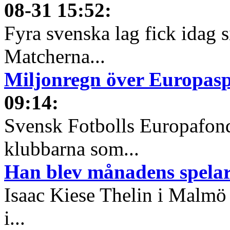
08-31 15:52
:
Fyra svenska lag fick idag 
Matcherna...
Miljonregn över Europas
09:14
:
Svensk Fotbolls Europafond
klubbarna som...
Han blev månadens spelare
Isaac Kiese Thelin i Malmö 
i...