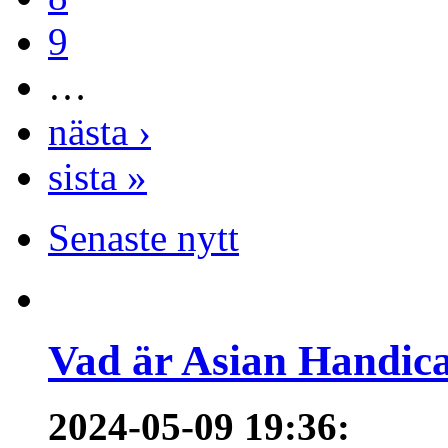
9
…
nästa ›
sista »
Senaste nytt
Vad är Asian Handica
2024-05-09 19:36
: