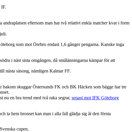
 IF.
la andraplatsen eftersom man har två relativt enkla matcher kvar i form
juli.
FK Göteborg som mot Örebro endast 1,6 gånger pengarna. Kanske inga
ödra i näst sista omgången, då smålänningarna kämpar för att
 till nästa säsong, nämligen Kalmar FF.
men där bakom skuggar Östersunds FK och BK Häcken som bägge har tre
nset.
st nu en bra trend med två raka segrar,
senast mot IFK Göteborg
h ta hem bronset kan man i alla fall glädja sig åt den första
er Svenska cupen.