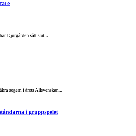
tare
ar Djurgården sålt slut...
kra segern i årets Allsvenskan...
ståndarna i gruppspelet