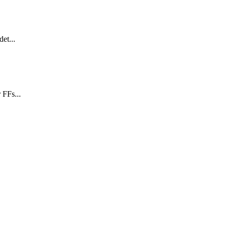
et...
 FFs...