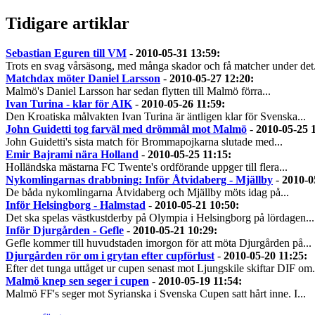
Tidigare artiklar
Sebastian Eguren till VM
-
2010-05-31 13:59
:
Trots en svag vårsäsong, med många skador och få matcher under det.
Matchdax möter Daniel Larsson
-
2010-05-27 12:20
:
Malmö's Daniel Larsson har sedan flytten till Malmö förra...
Ivan Turina - klar för AIK
-
2010-05-26 11:59
:
Den Kroatiska målvakten Ivan Turina är äntligen klar för Svenska...
John Guidetti tog farväl med drömmål mot Malmö
-
2010-05-25 
John Guidetti's sista match för Brommapojkarna slutade med...
Emir Bajrami nära Holland
-
2010-05-25 11:15
:
Holländska mästarna FC Twente's ordförande uppger till flera...
Nykomlingarnas drabbning: Inför Åtvidaberg - Mjällby
-
2010-0
De båda nykomlingarna Åtvidaberg och Mjällby möts idag på...
Inför Helsingborg - Halmstad
-
2010-05-21 10:50
:
Det ska spelas västkustderby på Olympia i Helsingborg på lördagen...
Inför Djurgården - Gefle
-
2010-05-21 10:29
:
Gefle kommer till huvudstaden imorgon för att möta Djurgården på...
Djurgården rör om i grytan efter cupförlust
-
2010-05-20 11:25
:
Efter det tunga uttåget ur cupen senast mot Ljungskile skiftar DIF om.
Malmö knep sen seger i cupen
-
2010-05-19 11:54
:
Malmö FF's seger mot Syrianska i Svenska Cupen satt hårt inne. I...