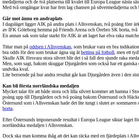
medaljerna och de två platserna till kvalet till Europa League nästa sä
Med två omgångar kvar har fem lag chansen på silvermedaljerna och b
Går mot ännu en andraplats
I dagsläget ligger AIK på andra plats i Allsvenskan, två poäng före är
av IFK Göteborg hemma på Friends Arena och Örebro SK borta, två lag
En annan sak som talar starkt för AIK är att laget har elva raka matche
Tittar man på
oddsen i Allsvenskan
, som brukar vara en bra indikatio
bra odds för den som brukar ägna sig åt
betting på fotboll
, men ett tyd
Skulle AIK försvara stora silvret blir det i så fall den sjunde raka me
Men, som sagt, bakom skuggar Djurgården som också har ett ganska en
undvika kval.
Lite beroende på hur andra resultat går kan Djurgården även i den sist
Kan bli första norrländska medaljen
Mycket talar för att både stora och lilla silvret kommer att hamna 
poäng upp till Djurgården och två poäng bakom Östersund och Häcken
Östersund som i Allsvenskan hade det lite tungt i slutet av sommaren o
borta
.
Efter Östersunds imponerande resultat i Europa League siktar laget för
norrländska medaljen i Allsvenskan.
Dock ska man komma ihåg att det kan räcka med en fjärdeplats i Alls