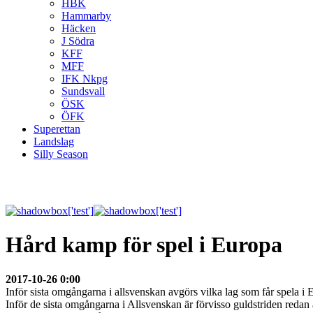
HBK
Hammarby
Häcken
J Södra
KFF
MFF
IFK Nkpg
Sundsvall
ÖSK
ÖFK
Superettan
Landslag
Silly Season
Hård kamp för spel i Europa
2017-10-26 0:00
Inför sista omgångarna i allsvenskan avgörs vilka lag som får spela i 
Inför de sista omgångarna i Allsvenskan är förvisso guldstriden red