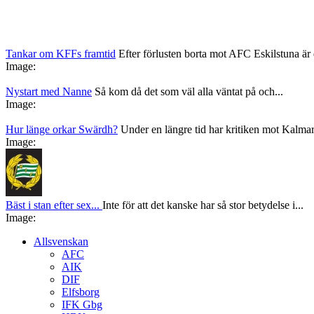
Tankar om KFFs framtid
Efter förlusten borta mot AFC Eskilstuna är d
Image:
Nystart med Nanne
Så kom då det som väl alla väntat på och...
Image:
Hur länge orkar Swärdh?
Under en längre tid har kritiken mot Kalmar
Image:
Bäst i stan efter sex...
Inte för att det kanske har så stor betydelse i...
Image:
Allsvenskan
AFC
AIK
DIF
Elfsborg
IFK Gbg