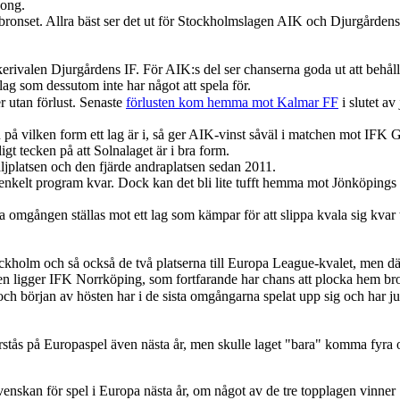
song.
ronset. Allra bäst ser det ut för Stockholmslagen AIK och Djurgårdens
kerivalen Djurgårdens IF. För AIK:s del ser chanserna goda ut att behål
 som dessutom inte har något att spela för.
r utan förlust. Senaste
förlusten kom hemma mot Kalmar FF
i slutet av 
n på vilken form ett lag är i, så ger AIK-vinst såväl i matchen mot I
ligt tecken på att Solnalaget är i bra form.
daljplatsen och den fjärde andraplatsen sedan 2011.
kelt program kvar. Dock kan det bli lite tufft hemma mot Jönköpings s
a omgången ställas mot ett lag som kämpar för att slippa kvala sig kvar
i Stockholm och så också de två platserna till Europa League-kvalet, 
 ligger IFK Norrköping, som fortfarande har chans att plocka hem bro
ch början av hösten har i de sista omgångarna spelat upp sig och har ju
stås på Europaspel även nästa år, men skulle laget "bara" komma fyra oc
venskan för spel i Europa nästa år, om något av de tre topplagen vinn