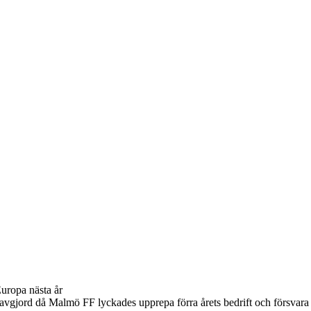
Europa nästa år
an avgjord då Malmö FF lyckades upprepa förra årets bedrift och förs