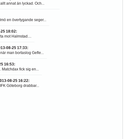
llt annat än lyckad. Och...
lmö en övertygande seger...
-25 18:02
:
rta mot Halmstad....
013-08-25 17:33
:
 när man bortaslog Gefle...
25 16:53
:
 Matchdax fick sig en...
013-08-25 16:22
:
IFK Göteborg drabbar...