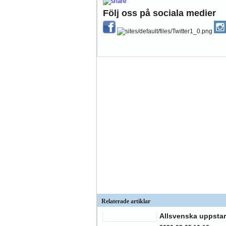
Följ oss på sociala medier
Relaterade artiklar
Allsvenska uppstar