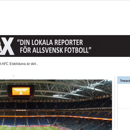
t AFC Eskilstuna är det...
väntat på och...
Senast
ar kritiken mot Kalmar FFs...
så stor betydelse i...