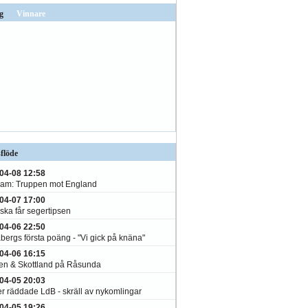
g
Vinnare
flöde
04-08 12:58
am: Truppen mot England
04-07 17:00
ska får segertipsen
04-06 22:50
bergs första poäng - "Vi gick på knäna"
04-06 16:15
en & Skottland på Råsunda
04-05 20:03
er räddade LdB - skräll av nykomlingar
04-05 19:26