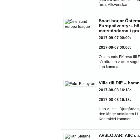
årets Allsvenskan...
Snart börjar Öster
Europaäventyr - här
motståndarna i gru
2017-09-07 00:00
:
2017-09-07 00:00
:
Östersunds FK resa till
så nära en vacker sago
kan komma.
Ville till DIF – ham
2017-08-08 16:18
:
2017-08-08 16:18
:
Han ville till Djurgårde
den långe anfallaren i Hä
Kontraktet kommer...
AVSLÖJAR: AIK:s s