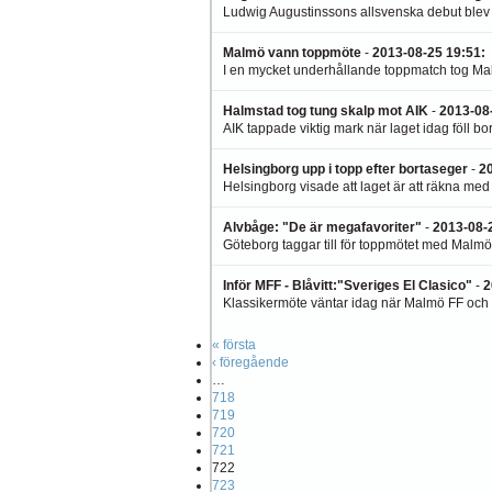
Ludwig Augustinssons allsvenska debut blev a
Malmö vann toppmöte
-
2013-08-25 19:51
:
I en mycket underhållande toppmatch tog Ma
Halmstad tog tung skalp mot AIK
-
2013-08
AIK tappade viktig mark när laget idag föll bo
Helsingborg upp i topp efter bortaseger
-
2
Helsingborg visade att laget är att räkna med
Alvbåge: "De är megafavoriter"
-
2013-08-
Göteborg taggar till för toppmötet med Malmö.
Inför MFF - Blåvitt:"Sveriges El Clasico"
-
2
Klassikermöte väntar idag när Malmö FF och 
« första
‹ föregående
…
718
719
720
721
722
723