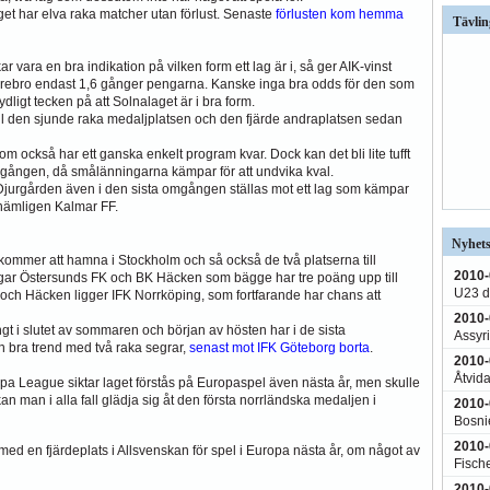
aget har elva raka matcher utan förlust. Senaste
förlusten kom hemma
Tävlin
ar vara en bra indikation på vilken form ett lag är i, så ger AIK-vinst
rebro endast 1,6 gånger pengarna. Kanske inga bra odds för den som
tydligt tecken på att Solnalaget är i bra form.
å fall den sjunde raka medaljplatsen och den fjärde andraplatsen sedan
också har ett ganska enkelt program kvar. Dock kan det bli lite tufft
gången, då smålänningarna kämpar för att undvika kval.
 Djurgården även i den sista omgången ställas mot ett lag som kämpar
, nämligen Kalmar FF.
Nyhets
ret kommer att hamna i Stockholm och så också de två platserna till
2010-
ar Östersunds FK och BK Häcken som bägge har tre poäng upp till
U23 d
ch Häcken ligger IFK Norrköping, som fortfarande har chans att
2010-
gt i slutet av sommaren och början av hösten har i de sista
Assyri
n bra trend med två raka segrar,
senast mot IFK Göteborg borta
.
2010-
Åtvida
pa League siktar laget förstås på Europaspel även nästa år, men skulle
n man i alla fall glädja sig åt den första norrländska medaljen i
2010-
Bosni
2010-
d en fjärdeplats i Allsvenskan för spel i Europa nästa år, om något av
Fisch
2010-