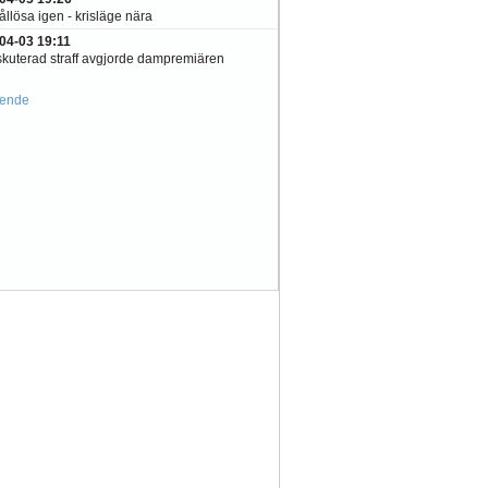
llösa igen - krisläge nära
04-03 19:11
kuterad straff avgjorde dampremiären
ående