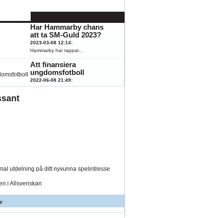
känna till
2023-08-07 15:43
:
K
ÖFK
Hästar, fotboll,...
Har Hammarby chans
att ta SM-Guld 2023?
2023-03-08 12:14
:
Hammarby har tappat...
Att finansiera
ungdomsfotboll
2022-06-08 21:49
:
Fotboll engagerar...
ssant
al utdelning på ditt nyvunna spelintresse
den i Allsvenskan
r