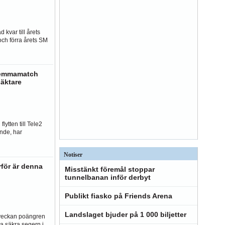
 kvar till årets
och förra årets SM
hemmamatch
läktare
lytten till Tele2
nde, har
Notiser
rför är denna
Misstänkt föremål stoppar
tunnelbanan inför derbyt
Publikt fiasko på Friends Arena
Landslaget bjuder på 1 000 biljetter
 veckan poängren
a säkra segern i