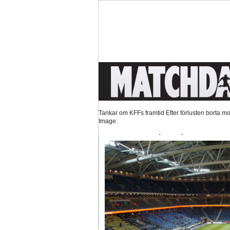
Tankar om KFFs framtid
Efter förlusten borta mo
Image:
Nystart med Nanne
Så kom då det som väl alla 
Image:
Hur länge orkar Swärdh?
Under en längre tid h
Image:
Bäst i stan efter sex...
Inte för att det kanske har 
Image: