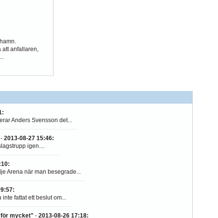
i hamn.
att anfallaren,
..
1
:
erar Anders Svensson det...
-
2013-08-27 15:46
:
lagstrupp igen....
:10
:
je Arena när man besegrade...
09:57
:
e fattat ett beslut om...
 för mycket"
-
2013-08-26 17:18
: