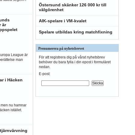
Östersund skänker 126 000 kr till
välgörenhet
sunds
AIK-spelare i VM-kvalet
 är
ppspelet
Spelare utbildas kring matchfixning
Prenumerera på nyhetsbrevet
 Europa League är
För att registrera dig på vårat nyhetsbrev
berättelse man
behöver du bara fylla i din epost i formuläret
nedan.
E-post:
nar i Häcken
n, men nu hamnar
cken istället.
tjärnvärvning