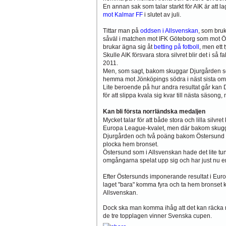
En annan sak som talar starkt för AIK är att l
mot Kalmar FF
i slutet av juli.
Tittar man på
oddsen i Allsvenskan
, som bruk
såväl i matchen mot IFK Göteborg som mot Ö
brukar ägna sig åt
betting på fotboll
, men ett 
Skulle AIK försvara stora silvret blir det i s
2011.
Men, som sagt, bakom skuggar Djurgården som 
hemma mot Jönköpings södra i näst sista om
Lite beroende på hur andra resultat går kan
för att slippa kvala sig kvar till nästa säsong
Kan bli första norrländska medaljen
Mycket talar för att både stora och lilla silv
Europa League-kvalet, men där bakom skugg
Djurgården och två poäng bakom Östersund o
plocka hem bronset.
Östersund som i Allsvenskan hade det lite tun
omgångarna spelat upp sig och har just nu e
Efter Östersunds imponerande resultat i Euro
laget "bara" komma fyra och ta hem bronset ka
Allsvenskan.
Dock ska man komma ihåg att det kan räcka me
de tre topplagen vinner Svenska cupen.