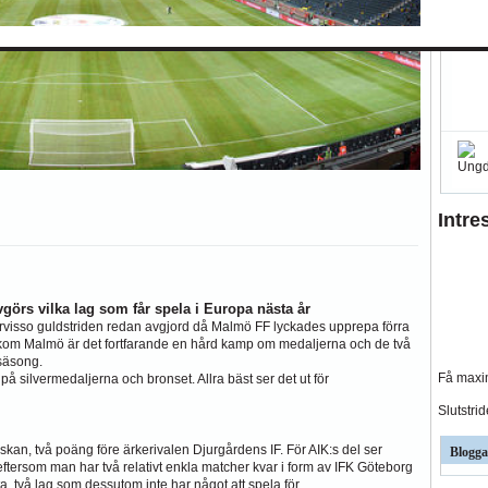
ndslag
Silly Season
BK
Hammarby
Häcken
J Södra
KFF
MFF
IFK Nkpg
Sundsvall
ÖS
Intre
görs vilka lag som får spela i Europa nästa år
örvisso guldstriden redan avgjord då Malmö FF lyckades upprepa förra
akom Malmö är det fortfarande en hård kamp om medaljerna och de två
 säsong.
Få maxim
 silvermedaljerna och bronset. Allra bäst ser det ut för
Slutstri
nskan, två poäng före ärkerivalen Djurgårdens IF. För AIK:s del ser
Blogga
ftersom man har två relativt enkla matcher kvar i form av IFK Göteborg
två lag som dessutom inte har något att spela för.