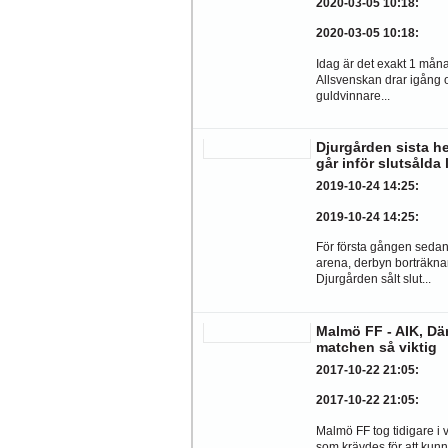
2020-03-05 10:18
:
2020-03-05 10:18
:
Idag är det exakt 1 månad
Allsvenskan drar igång 
guldvinnare...
Djurgården sista 
går inför slutsålda 
2019-10-24 14:25
:
2019-10-24 14:25
:
För första gången sedan f
arena, derbyn borträkna
Djurgården sålt slut...
Malmö FF - AIK, Dä
matchen så viktig
2017-10-22 21:05
:
2017-10-22 21:05
:
Malmö FF tog tidigare i
som krävdes för att kunn