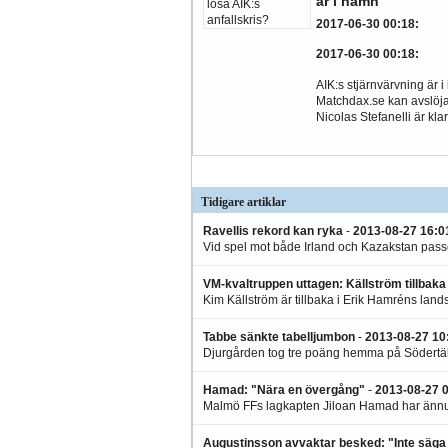
är i hamn
2017-06-30 00:18
:
2017-06-30 00:18
:
AIK:s stjärnvärvning är 
Matchdax.se kan avslöja 
Nicolas Stefanelli är klar.
Tidigare artiklar
Ravellis rekord kan ryka
-
2013-08-27 16:0
Vid spel mot både Irland och Kazakstan pass
VM-kvaltruppen uttagen: Källström tillbaka
Kim Källström är tillbaka i Erik Hamréns lands
Tabbe sänkte tabelljumbon
-
2013-08-27 10
Djurgården tog tre poäng hemma på Södertäl
Hamad: "Nära en övergång"
-
2013-08-27 
Malmö FFs lagkapten Jiloan Hamad har ännu int
Augustinsson avvaktar besked: "Inte säga