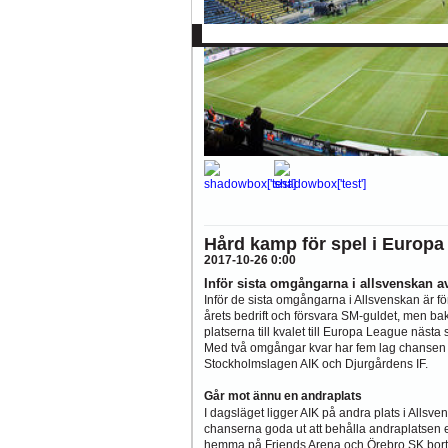
Allsvenskan
Superettan
La
AFC
AIK
DIF
Elfsborg
IFK Gbg
H
Hård kamp för spel i Europa
2017-10-26 0:00
Inför sista omgångarna i allsvenskan av
Inför de sista omgångarna i Allsvenskan är f
årets bedrift och försvara SM-guldet, men b
platserna till kvalet till Europa League nästa
Med två omgångar kvar har fem lag chansen på
Stockholmslagen AIK och Djurgårdens IF.
Går mot ännu en andraplats
I dagsläget ligger AIK på andra plats i Allsve
chanserna goda ut att behålla andraplatsen e
hemma på Friends Arena och Örebro SK borta, 