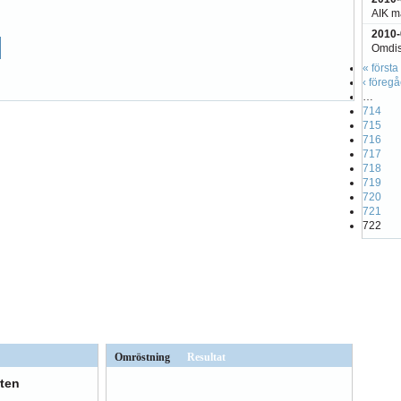
AIK må
2010-
Omdis
« första
‹ föreg
…
714
715
716
717
718
719
720
721
722
Omröstning
Resultat
ten