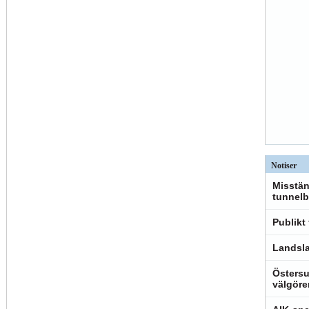
Notiser
Misstän
tunnelb
Publikt
Landsla
Östersu
välgöre