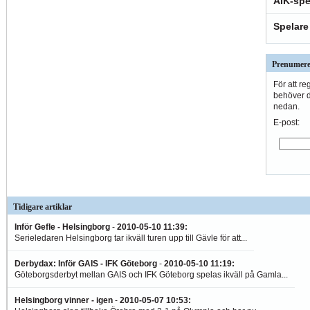
AIK-spe
Spelare
Prenumere
För att re
behöver du
nedan.
E-post:
Tidigare artiklar
Inför Gefle - Helsingborg
-
2010-05-10 11:39
:
Serieledaren Helsingborg tar ikväll turen upp till Gävle för att...
Derbydax: Inför GAIS - IFK Göteborg
-
2010-05-10 11:19
:
Göteborgsderbyt mellan GAIS och IFK Göteborg spelas ikväll på Gamla...
Helsingborg vinner - igen
-
2010-05-07 10:53
: