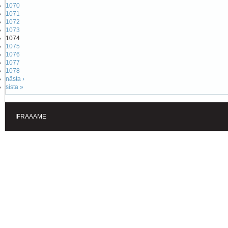
1070
1071
1072
1073
1074
1075
1076
1077
1078
nästa ›
sista »
IFRAAAME