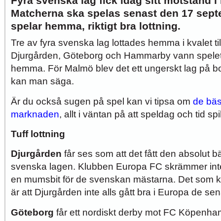
Fyra svenska lag fick idag sitt motstånd 
Matcherna ska spelas senast den 17 septe
spelar hemma, riktigt bra lottning.
Tre av fyra svenska lag lottades hemma i kvalet t
Djurgården, Göteborg och Hammarby vann spelet 
hemma. För Malmö blev det ett ungerskt lag på borta
kan man säga.
Är du också sugen på spel kan vi tipsa om
de bäs
marknaden
, allt i väntan på att speldag och tid sp
Tuff lottning
Djurgården
får ses som att det fått den absolut b
svenska lagen. Klubben Europa FC skrämmer int
en mumsbit för de svenskan mästarna. Det som kan
är att Djurgården inte alls gått bra i Europa de se
Göteborg
får ett nordiskt derby mot FC Köpenha