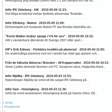
Helsingborg slog tillbaka Örebro med 2-1 på Olympia och har nu...
Inför IFK Göteborg - AIK
-
2010-05-06 11:23
:
Det tidiga krisderbyt mellan fjolårets allsvenska "finalister...
Inför Elfsborg - Malmö
-
2010-05-05 11:09
:
Ett formstarkt och frustande Malmö FF ska försöka bibehålla sin...
”Kevin Walker brukar sjunga r’n’b för oss”
-
2010-05-05 10:32
:
AIK:s vänsterback återvände till Sverige 2007 efter spel i...
HIF's Erik Edman: - Förbättra kvalitén på planerna!
-
2010-05-04 11:05
:
De undermåliga planerna runt om i landet har retat upp spelare och...
Från de fullsatta läktarna i Bosnien – till Kopparvallen
-
2010-05-04 10:31
:
Almer Ljutika lämnade Bosnien och FC Sarajevos stora, högljudda klack...
Inför Mjällby - IFK Göteborg
-
2010-05-03 11:53
:
Nykomlingen Mjällby tar emot ett lite sargat IFK Göteborg på...
Inför Gais - Helsingborg
-
2010-05-03 11:36
:
GAIS tar emot serieledaren Helsingborg ikväll på Gamla Ullevi. Ett...
« första
‹ föregående
…