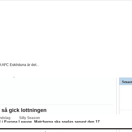
t AFC Eskilstuna är det...
väntat på och...
Senast
ar kritiken mot Kalmar FFs...
så stor betydelse i...
 så gick lottningen
ndslag
Silly Season
nd i Europa Leauge. Matcherna ska spelas senast den 17
BK
Hammarby
Häcken
J Södra
KFF
MFF
IFK Nkpg
Sundsvall
ÖS
riktigt bra lottning.