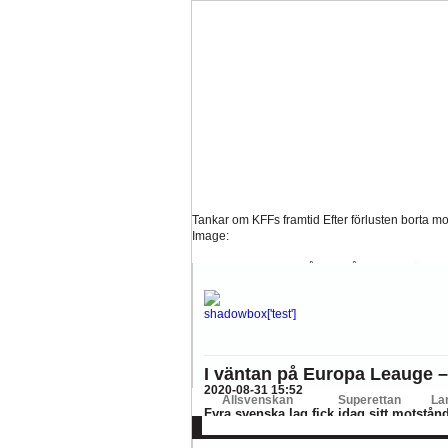
Tankar om KFFs framtid
Efter förlusten borta mo
Image:
Nystart med Nanne
Så kom då det som väl alla 
Image:
Hur länge orkar Swärdh?
Under en längre tid h
Image:
Bäst i stan efter sex...
Inte för att det kanske har 
I väntan på Europa Leauge –
Image:
2020-08-31 15:52
Allsvenskan
Superettan
La
Fyra svenska lag fick idag sitt motstå
AFC
AIK
DIF
Elfsborg
IFK Gbg
H
september . Tre av lagen spelar hemma, 