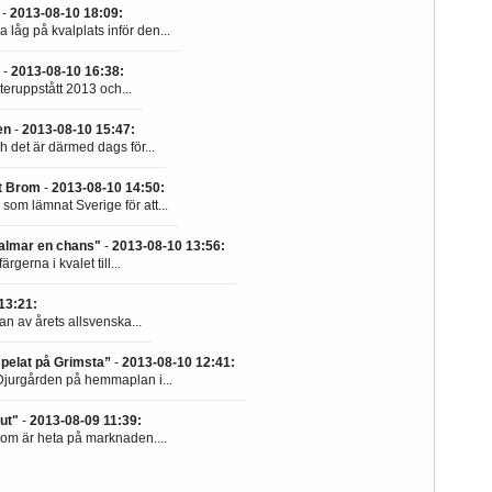
-
2013-08-10 18:09
:
åg på kvalplats inför den...
-
2013-08-10 16:38
:
eruppstått 2013 och...
en
-
2013-08-10 15:47
:
 det är därmed dags för...
st Brom
-
2013-08-10 14:50
:
om lämnat Sverige för att...
Kalmar en chans"
-
2013-08-10 13:56
:
gerna i kvalet till...
13:21
:
an av årets allsvenska...
pelat på Grimsta”
-
2013-08-10 12:41
:
jurgården på hemmaplan i...
ut"
-
2013-08-09 11:39
:
som är heta på marknaden....