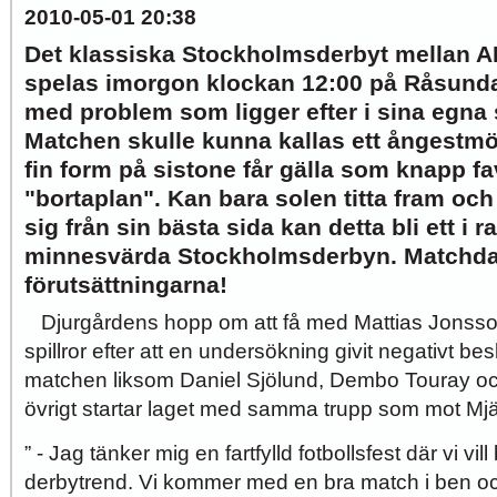
2010-05-01 20:38
Det klassiska Stockholmsderbyt mellan A
spelas imorgon klockan 12:00 på Råsunda
med problem som ligger efter i sina egna
Matchen skulle kunna kallas ett ångestmö
fin form på sistone får gälla som knapp fav
"bortaplan". Kan bara solen titta fram oc
sig från sin bästa sida kan detta bli ett i 
minnesvärda Stockholmsderbyn. Matchda
förutsättningarna!
Djurgårdens hopp om att få med Mattias Jonsson t
spillror efter att en undersökning givit negativt 
matchen liksom Daniel Sjölund, Dembo Touray oc
övrigt startar laget med samma trupp som mot Mjä
” - Jag tänker mig en fartfylld fotbollsfest där vi vil
derbytrend. Vi kommer med en bra match i ben 