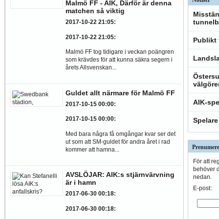
Malmö FF - AIK, Därför är denna
matchen så viktig
Misstän
tunnelb
2017-10-22 21:05
:
2017-10-22 21:05
:
Publikt
Malmö FF tog tidigare i veckan poängren
Landsla
som krävdes för att kunna säkra segern i
årets Allsvenskan...
Östersu
välgöre
Guldet allt närmare för Malmö FF
AIK-spe
2017-10-15 00:00
:
2017-10-15 00:00
:
Spelare
Med bara några få omgångar kvar ser det
ut som att SM-guldet för andra året i rad
Prenumere
kommer att hamna...
För att re
behöver du
AVSLÖJAR: AIK:s stjärnvärvning
nedan.
är i hamn
E-post:
2017-06-30 00:18
:
2017-06-30 00:18
: