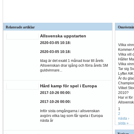
Relaterade artiklar
Omröstni
Allsvenska uppstarten
2020-03-05 10:18
:
Vilka vin
Kommer Al
2020-03-05 10:18
:
Vilka vill
Håller Ma
Idag är det exakt 1 månad kvar till årets
Vilka vin
Allsvenskan drar igång och förra årets SM
Tar sig S
guldvinnare...
Lyfter AI
Är du glad
Champio
Hård kamp för spel i Europa
Vilket St
2010?
2017-10-26 00:00
:
Har vi fö
2017-10-26 00:00
:
Allsvens
1
Inför sista omgångarna i allsvenskan
2
avgörs vilka lag som får spela i Europa
nästa ›
nästa år
sista »
Notiser