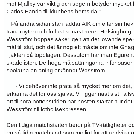
mot Mjällby var viktig och segern betyder mycket 
Carlos Banda till klubbens hemsida.”
På andra sidan stan laddar AIK om efter sin he
tränarbyten och förlust senast nere i Helsingborg
Wesström hoppas säkerligen att det lovande spel
mål till slut, och det är nog ett måste om inte Gnag
i jakten på topplagen. Dessutom har man Eguren, 
skadelisten. De höga målsättningarna inför säso
spelarna en aning erkänner Wesström.
- Vi behöver inte prata så mycket mer om det,
erkänna det för oss själva. Vi ligger näst sist i a
att tillhöra bottenstriden när hösten startar hur det
Wesström till fotbollsexpressen.
Den tidiga matchstarten beror på TV-rättigheter oc
en så tidig matchstart som möjligt för att undvika o