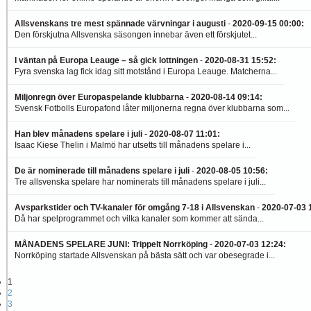
Allsvenskans tre mest spännade värvningar i augusti
-
2020-09-15 00:00
:
Den förskjutna Allsvenska säsongen innebar även ett förskjutet...
I väntan på Europa Leauge – så gick lottningen
-
2020-08-31 15:52
:
Fyra svenska lag fick idag sitt motstånd i Europa Leauge. Matcherna...
Miljonregn över Europaspelande klubbarna
-
2020-08-14 09:14
:
Svensk Fotbolls Europafond låter miljonerna regna över klubbarna som...
Han blev månadens spelare i juli
-
2020-08-07 11:01
:
Isaac Kiese Thelin i Malmö har utsetts till månadens spelare i...
De är nominerade till månadens spelare i juli
-
2020-08-05 10:56
:
Tre allsvenska spelare har nominerats till månadens spelare i juli...
Avsparkstider och TV-kanaler för omgång 7-18 i Allsvenskan
-
2020-07-03 
Då har spelprogrammet och vilka kanaler som kommer att sända...
MÅNADENS SPELARE JUNI: Trippelt Norrköping
-
2020-07-03 12:24
:
Norrköping startade Allsvenskan på bästa sätt och var obesegrade i...
1
2
3