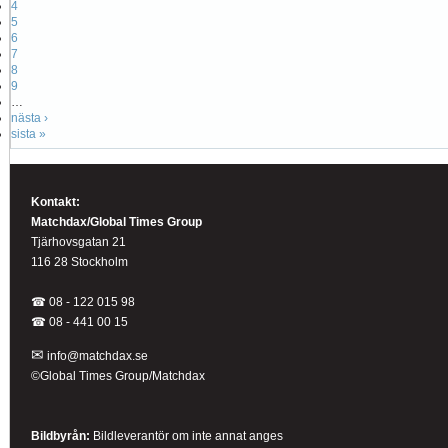
4
5
6
7
8
9
…
nästa ›
sista »
Kontakt:
Matchdax/Global Times Group
Tjärhovsgatan 21
116 28 Stockholm
☎ 08 - 122 015 98
☎
08 - 441 00 15
✉
info@matchdax.se
©Global Times Group/Matchdax
Bildbyrån:
B
ildleverantör om inte annat anges