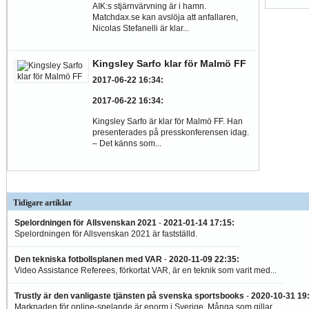
AIK:s stjärnvärvning är i hamn.
Matchdax.se kan avslöja att anfallaren,
Nicolas Stefanelli är klar...
Kingsley Sarfo klar för Malmö FF
2017-06-22 16:34
:
2017-06-22 16:34
:
Kingsley Sarfo är klar för Malmö FF. Han
presenterades på presskonferensen idag.
– Det känns som...
Tidigare artiklar
Spelordningen för Allsvenskan 2021
-
2021-01-14 17:15
:
Spelordningen för Allsvenskan 2021 är fastställd.
Den tekniska fotbollsplanen med VAR
-
2020-11-09 22:35
:
Video Assistance Referees, förkortat VAR, är en teknik som varit med...
Trustly är den vanligaste tjänsten på svenska sportsbooks
-
2020-10-31 19
Marknaden för online-spelande är enorm i Sverige. Många som gillar...