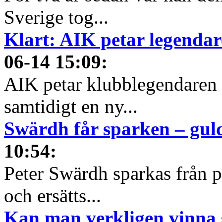
Sverige tog...
Klart: AIK petar legendare
06-14 15:09
:
AIK petar klubblegendaren f
samtidigt en ny...
Swärdh får sparken – gul
10:54
:
Peter Swärdh sparkas från 
och ersätts...
Kan man verkligen vinna s