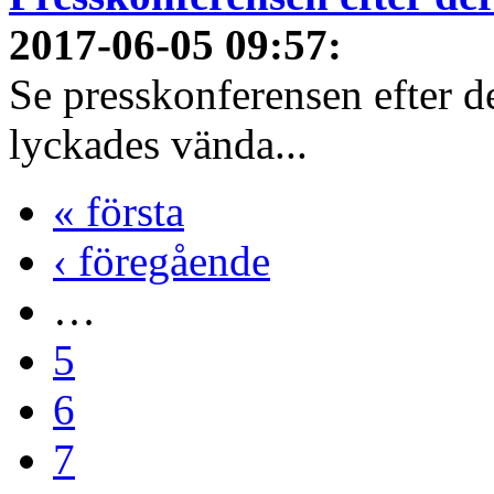
2017-06-05 09:57
:
Se presskonferensen efter 
lyckades vända...
« första
‹ föregående
…
5
6
7