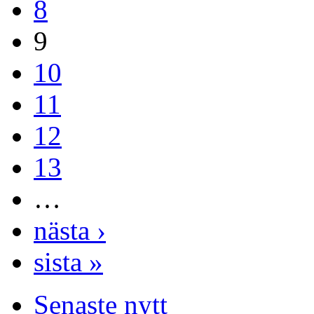
8
9
10
11
12
13
…
nästa ›
sista »
Senaste nytt