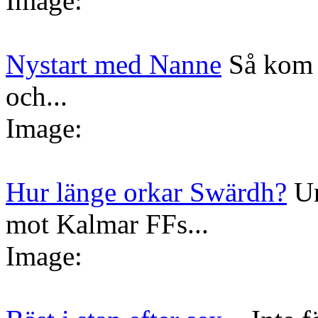
Image:
Nystart med Nanne
Så kom 
och...
Image:
Hur länge orkar Swärdh?
Un
mot Kalmar FFs...
Image: