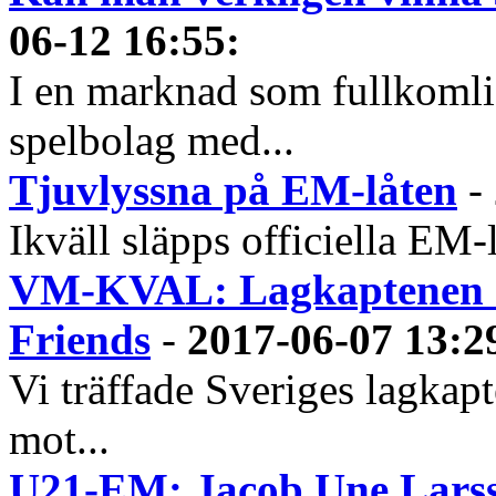
06-12 16:55
:
I en marknad som fullkoml
spelbolag med...
Tjuvlyssna på EM-låten
-
Ikväll släpps officiella EM-
VM-KVAL: Lagkaptenen ser
Friends
-
2017-06-07 13:2
Vi träffade Sveriges lagkap
mot...
U21-EM: Jacob Une Larss