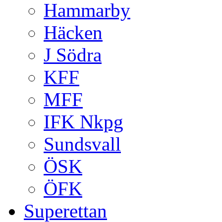
Hammarby
Häcken
J Södra
KFF
MFF
IFK Nkpg
Sundsvall
ÖSK
ÖFK
Superettan