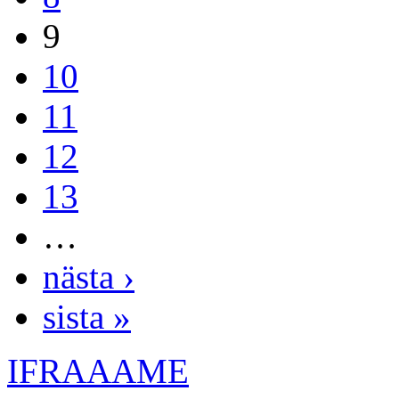
9
10
11
12
13
…
nästa ›
sista »
IFRAAAME