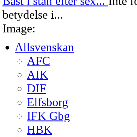
Bäst i stan efter sex...
Inte f
betydelse i...
Image:
Allsvenskan
AFC
AIK
DIF
Elfsborg
IFK Gbg
HBK