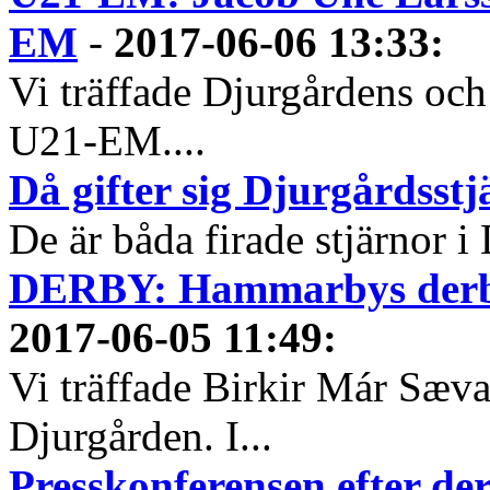
EM
-
2017-06-06 13:33
:
Vi träffade Djurgårdens och
U21-EM....
Då gifter sig Djurgårdsst
De är båda firade stjärnor i
DERBY: Hammarbys derbyh
2017-06-05 11:49
:
Vi träffade Birkir Már Sæva
Djurgården. I...
Presskonferensen efter 