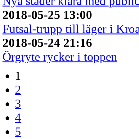
Nya städer klara med publi
2018-05-25 13:00
Futsal-trupp till läger i Kro
2018-05-24 21:16
Örgryte rycker i toppen
1
2
3
4
5