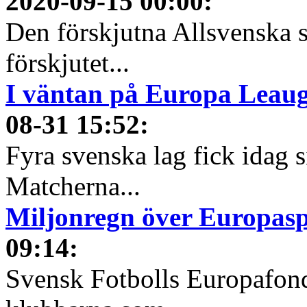
2020-09-15 00:00
:
Den förskjutna Allsvenska 
förskjutet...
I väntan på Europa Leauge
08-31 15:52
:
Fyra svenska lag fick idag 
Matcherna...
Miljonregn över Europas
09:14
:
Svensk Fotbolls Europafond