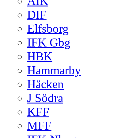
AIK
DIF
Elfsborg
IFK Gbg
HBK
Hammarby
Häcken
J Södra
KFF
MFF