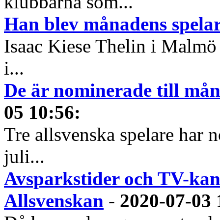
klubbarna som...
Han blev månadens spelare
Isaac Kiese Thelin i Malmö 
i...
De är nominerade till måna
05 10:56
:
Tre allsvenska spelare har n
juli...
Avsparkstider och TV-kan
Allsvenskan
-
2020-07-03 