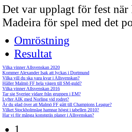
Det var upplagt för fest nä
Madeira för spel med det por
Omröstning
Resultat
Vilka vinner Allsvenskan 2020
Kommer Alexander Isak att lyckas i Dortmund
Vilka vill du ska vara kvar i Allsvenskan?
Håller Malmö FF hela vägen till SM-guld?
Vilka vinner Allsvenskan 2016
Tar sig Sverige vidare från gruppen i EM?
Lyfter AIK med Norling vid rodret?
Är du glad över att Malmö FF gått till Champions League?
Vilket Stockholmslag hamnar högst i tabellen 2010?
Har vi för många konstgräs planer i Allsvenskan?
1