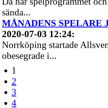
Då har spelprogrammet och
sända...
MÅNADENS SPELARE JUN
2020-07-03 12:24
:
Norrköping startade Allsven
obesegrade i...
1
2
3
4