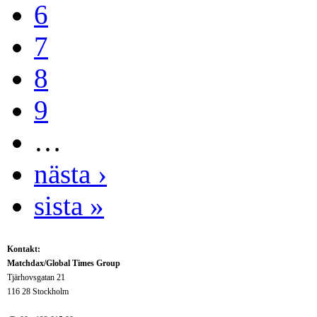
6
7
8
9
…
nästa ›
sista »
Kontakt:
Matchdax/Global Times Group
Tjärhovsgatan 21
116 28 Stockholm