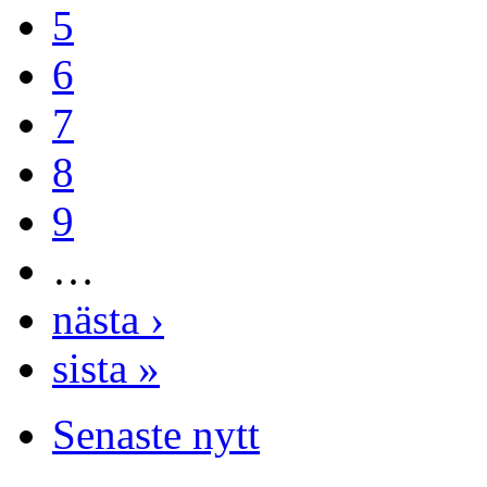
5
6
7
8
9
…
nästa ›
sista »
Senaste nytt