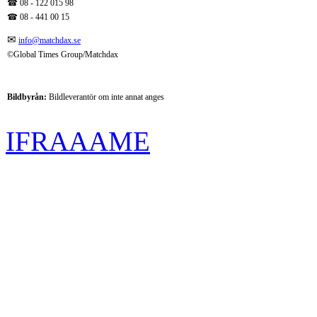
☎ 08 - 122 015 98
☎
08 - 441 00 15
✉
info@matchdax.se
©Global Times Group/Matchdax
Bildbyrån:
B
ildleverantör om inte annat anges
IFRAAAME