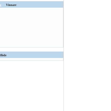
g
Vinnare
flöde