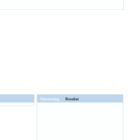
Omröstning
Resultat