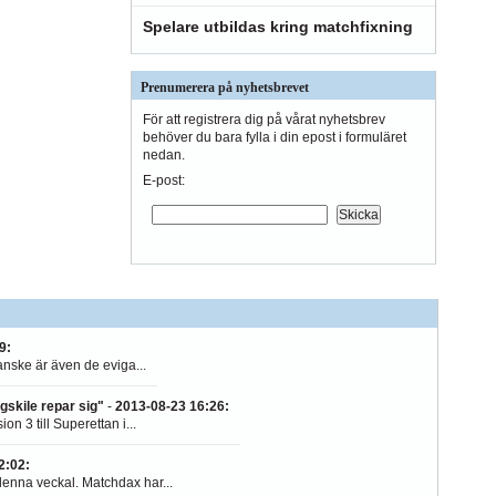
Spelare utbildas kring matchfixning
Prenumerera på nyhetsbrevet
För att registrera dig på vårat nyhetsbrev
behöver du bara fylla i din epost i formuläret
nedan.
E-post:
9
:
anske är även de eviga...
gskile repar sig"
-
2013-08-23 16:26
:
n 3 till Superettan i...
2:02
:
nna veckal. Matchdax har...