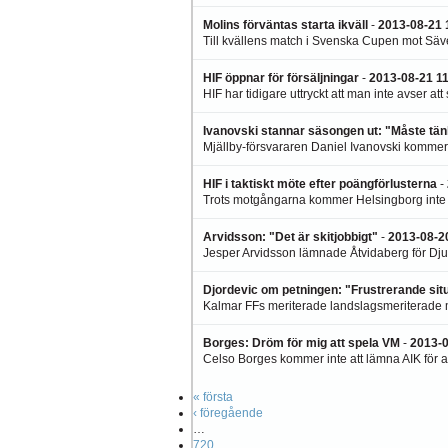
Molins förväntas starta ikväll
-
2013-08-21 
Till kvällens match i Svenska Cupen mot Säv
HIF öppnar för försäljningar
-
2013-08-21 1
HIF har tidigare uttryckt att man inte avser at
Ivanovski stannar säsongen ut: "Måste tän
Mjällby-försvararen Daniel Ivanovski kommer i
HIF i taktiskt möte efter poängförlusterna
-
Trots motgångarna kommer Helsingborg inte att
Arvidsson: "Det är skitjobbigt"
-
2013-08-2
Jesper Arvidsson lämnade Åtvidaberg för Dj
Djordevic om petningen: "Frustrerande sit
Kalmar FFs meriterade landslagsmeriterade m
Borges: Dröm för mig att spela VM
-
2013-0
Celso Borges kommer inte att lämna AIK för a
« första
‹ föregående
…
720