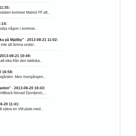
11:35
:
edalen kommer Malmö FF att...
1:14
:
t sälja någon i sommar...
ka på Mjällby"
-
2013-08-21 11:02
:
nte att lämna under...
2013-08-21 10:49
:
 vika från den taktiska...
0 16:58
:
urgården. Men övergången...
uation"
-
2013-08-20 16:43
:
ittback Nenad Djordjevic,...
8-20 11:41
:
tt säkra en VM-plats med...