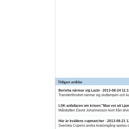
Tidigare artiklar
Berisha närmar sig Lazio
-
2013-08-24 11:1
Transferfönstret närmar sig sluttampen och k
LSK-anfallaren om krisen:"Man vet att Ljun
Målskytten David Johannesson kom från divisio
Här är kvällens cupmatcher
-
2013-08-21 1
Svenska Cupens andra kvalomgång spelas de