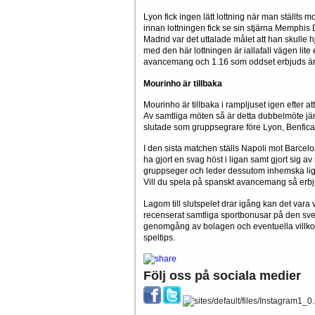
Lyon fick ingen lätt lottning när man ställts
innan lottningen fick se sin stjärna Memphi
Madrid var det uttalade målet att han skulle 
med den här lottningen är iallafall vägen lite 
avancemang och 1.16 som oddset erbjuds är
Mourinho är tillbaka
Mourinho är tillbaka i rampljuset igen efter a
Av samtliga möten så är detta dubbelmöte jä
slutade som gruppsegrare före Lyon, Benfica
I den sista matchen ställs Napoli mot Barcelon
ha gjort en svag höst i ligan samt gjort sig a
gruppseger och leder dessutom inhemska liga
Vill du spela på spanskt avancemang så erb
Lagom till slutspelet drar igång kan det vara
recenserat samtliga sportbonusar på den sven
genomgång av bolagen och eventuella villkor
speltips.
Följ oss på sociala medier